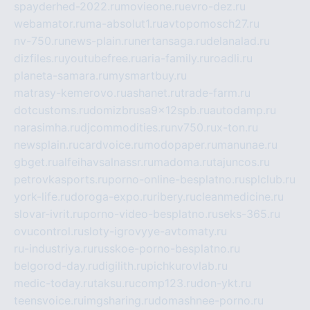
spayderhed-2022.ru
movieone.ru
evro-dez.ru
webamator.ru
ma-absolut1.ru
avtopomosch27.ru
nv-750.ru
news-plain.ru
nertansaga.ru
delanalad.ru
dizfiles.ru
youtubefree.ru
aria-family.ru
roadli.ru
planeta-samara.ru
mysmartbuy.ru
matrasy-kemerovo.ru
ashanet.ru
trade-farm.ru
dotcustoms.ru
domizbrusa9x12spb.ru
autodamp.ru
narasimha.ru
djcommodities.ru
nv750.ru
x-ton.ru
newsplain.ru
cardvoice.ru
modopaper.ru
manunae.ru
gbget.ru
alfeihavsalnassr.ru
madoma.ru
tajuncos.ru
petrovkasports.ru
porno-online-besplatno.ru
splclub.ru
york-life.ru
doroga-expo.ru
ribery.ru
cleanmedicine.ru
slovar-ivrit.ru
porno-video-besplatno.ru
seks-365.ru
ovucontrol.ru
sloty-igrovyye-avtomaty.ru
ru-industriya.ru
russkoe-porno-besplatno.ru
belgorod-day.ru
digilith.ru
pichkurovlab.ru
medic-today.ru
taksu.ru
comp123.ru
don-ykt.ru
teensvoice.ru
imgsharing.ru
domashnee-porno.ru