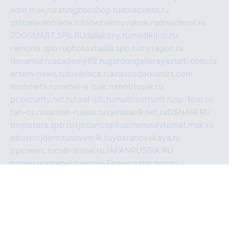
ndm.msk.ru
ratingzooshop.ru
apiaccess.ru
globalautotrade.info
bezverhovskoe.ru
drsschool.ru
ZOOSMART.SPB.RU
dalakony.ru
medikijob.ru
remontt.spb.ru
photostudia.spb.ru
myragon.ru
terramia.ru
academy62.ru
gardengallereya.ru
rti.com.ru
artem-news.ru
biserinca.ru
krasnodarkurort.com
imshowtv.ru
mebel-v-tule.ru
mobtopik.ru
pcsecurity.net.ru
tool-sib.ru
multimetrunit.ru
sp-tour.ru
fan-cs.ru
santeh-russia.ru
symbian9.net.ru
DSHAIR.RU
tmmotors.spb.ru
xjocuricopii.com
musavtomat.msk.ru
obustrojdom.ru
sovetcik.ru
ybaranovskaya.ru
ppknews.ru
cult-alshei.ru
JAPANRUSSIA.RU
proekciyamebel.ru
imper-finans.ru
rim.org.ru
glamourai.ru
brassminus.ru
zabor-pro.ru
ftn.pp.ru
dorogoe58.ru
laimengpacker.ru
kuzova-zapchasti.ru
sageerp.ru
taxodrom.ru
dsrazvitie.ru
hardcity.net.ru
ratinghomegames.ru
topservice25.ru
gubernyan.ru
gtglasslined.ru
ii4.ru
tssport.spb.ru
andorra24.com