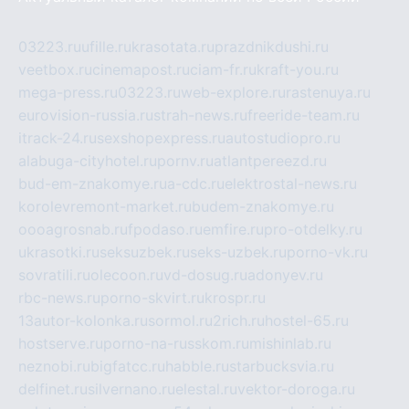
03223.ru
ufille.ru
krasotata.ru
prazdnikdushi.ru
veetbox.ru
cinemapost.ru
ciam-fr.ru
kraft-you.ru
mega-press.ru
03223.ru
web-explore.ru
rastenuya.ru
eurovision-russia.ru
strah-news.ru
freeride-team.ru
itrack-24.ru
sexshopexpress.ru
autostudiopro.ru
alabuga-cityhotel.ru
pornv.ru
atlantpereezd.ru
bud-em-znakomye.ru
a-cdc.ru
elektrostal-news.ru
korolevremont-market.ru
budem-znakomye.ru
oooagrosnab.ru
fpodaso.ru
emfire.ru
pro-otdelky.ru
ukrasotki.ru
seksuzbek.ru
seks-uzbek.ru
porno-vk.ru
sovratili.ru
olecoon.ru
vd-dosug.ru
adonyev.ru
rbc-news.ru
porno-skvirt.ru
krospr.ru
13autor-kolonka.ru
sormol.ru
2rich.ru
hostel-65.ru
hostserve.ru
porno-na-russkom.ru
mishinlab.ru
neznobi.ru
bigfatcc.ru
habble.ru
starbucksvia.ru
delfinet.ru
silvernano.ru
elestal.ru
vektor-doroga.ru