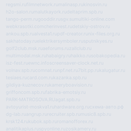
regsmi.ru
filmnetwork.ru
malinasp.ru
kinosvin.ru
h2o-salon.ru
malutkayork.ru
deltaprim.spb.ru
tango-perm.ru
gooddir.ru
sgv.su
multiki-online.com
webkrasotki.com
cherinvest.ru
detskiy-ostrov.ru
ankou.spb.ru
alvesta1.ru
pdf-creator.ru
nix-files.org.ru
sakhatoday.ru
elektrikersymboler.ru
sputnikyes.ru
golf2club.msk.ru
aeforums.ru
zallclub.ru
multimodal.msk.ru
habaigry.ru
haikko.ru
sobakopedia.ru
isz-fest.ru
ewnc.info
screensaver-clock.net.ru
volnav.spb.ru
comnat.ru
npf.net.ru
7bit.pp.ru
kalugatur.ru
tesiaes.ru
card.com.ru
kazanka.spb.ru
gildiya-kuznecov.ru
kameryboavision.ru
griffoncom.spb.ru
fabrika-emotsiy.ru
PARK-MATROSOVA.RU
agat.spb.ru
avtoyurist-moskva1.ru
hardware.org.ru
схема-авто.рф
dg-lab.ru
angrup.ru
recruiter.spb.ru
music8.spb.ru
krsk124.ru
kubok.spb.ru
romanofforex.ru
analitikaplus.ru
spyonline.ru
zosikamery.ru