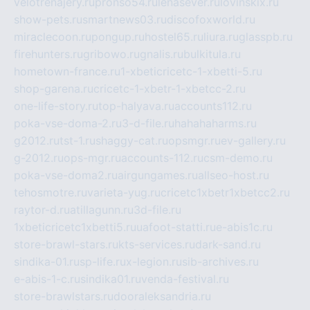
velotrenajery.ru
pronso54.ru
lenasever.ru
lovinskix.ru
show-pets.ru
smartnews03.ru
discofoxworld.ru
miraclecoon.ru
pongup.ru
hostel65.ru
liura.ru
glasspb.ru
firehunters.ru
gribowo.ru
gnalis.ru
bulkitula.ru
hometown-france.ru
1-xbeticricetc-1-xbetti-5.ru
shop-garena.ru
cricetc-1-xbetr-1-xbetcc-2.ru
one-life-story.ru
top-halyava.ru
accounts112.ru
poka-vse-doma-2.ru
3-d-file.ru
hahahaharms.ru
g2012.ru
tst-1.ru
shaggy-cat.ru
opsmgr.ru
ev-gallery.ru
g-2012.ru
ops-mgr.ru
accounts-112.ru
csm-demo.ru
poka-vse-doma2.ru
airgungames.ru
allseo-host.ru
tehosmotre.ru
varieta-yug.ru
cricetc1xbetr1xbetcc2.ru
raytor-d.ru
atillagunn.ru
3d-file.ru
1xbeticricetc1xbetti5.ru
uafoot-statti.ru
e-abis1c.ru
store-brawl-stars.ru
kts-services.ru
dark-sand.ru
sindika-01.ru
sp-life.ru
x-legion.ru
sib-archives.ru
e-abis-1-c.ru
sindika01.ru
venda-festival.ru
store-brawlstars.ru
dooraleksandria.ru