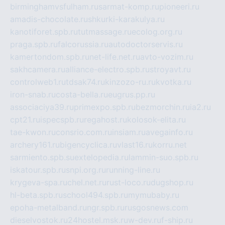
birminghamvsfulham.ru
sarmat-komp.ru
pioneeri.ru
amadis-chocolate.ru
shkurki-karakulya.ru
kanotiforet.spb.ru
tutmassage.ru
ecolog.org.ru
praga.spb.ru
falcorussia.ru
autodoctorservis.ru
kamertondom.spb.ru
net-life.net.ru
avto-vozim.ru
sakhcamera.ru
alliance-electro.spb.ru
stroyavt.ru
controlweb1.ru
tdsak74.ru
kinzozo-ru.ru
kvotka.ru
iron-snab.ru
costa-bella.ru
eugrus.pp.ru
associaciya39.ru
primexpo.spb.ru
bezmorchin.ru
ia2.ru
cpt21.ru
ispecspb.ru
regahost.ru
kolosok-elita.ru
tae-kwon.ru
consrio.com.ru
insiam.ru
avegainfo.ru
archery161.ru
bigencyclica.ru
vlast16.ru
korru.net
sarmiento.spb.su
extelopedia.ru
lammin-suo.spb.ru
iskatour.spb.ru
snpi.org.ru
running-line.ru
krygeva-spa.ru
chel.net.ru
rust-loco.ru
dugshop.ru
hl-beta.spb.ru
school494.spb.ru
mymubaby.ru
epoha-metalband.ru
ngr.spb.ru
rusgosnews.com
dieselvostok.ru
24hostel.msk.ru
w-dev.ru
f-ship.ru