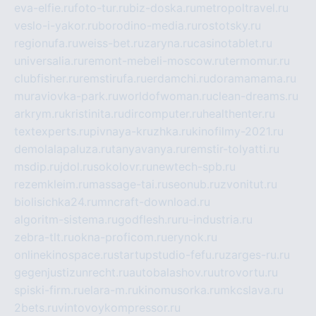
eva-elfie.ru
foto-tur.ru
biz-doska.ru
metropoltravel.ru
veslo-i-yakor.ru
borodino-media.ru
rostotsky.ru
regionufa.ru
weiss-bet.ru
zaryna.ru
casinotablet.ru
universalia.ru
remont-mebeli-moscow.ru
termomur.ru
clubfisher.ru
remstirufa.ru
erdamchi.ru
doramamama.ru
muraviovka-park.ru
worldofwoman.ru
clean-dreams.ru
arkrym.ru
kristinita.ru
dircomputer.ru
healthenter.ru
textexperts.ru
pivnaya-kruzhka.ru
kinofilmy-2021.ru
demolalapaluza.ru
tanyavanya.ru
remstir-tolyatti.ru
msdip.ru
jdol.ru
sokolovr.ru
newtech-spb.ru
rezemkleim.ru
massage-tai.ru
seonub.ru
zvonitut.ru
biolisichka24.ru
mncraft-download.ru
algoritm-sistema.ru
godflesh.ru
ru-industria.ru
zebra-tlt.ru
okna-proficom.ru
erynok.ru
onlinekinospace.ru
startupstudio-fefu.ru
zarges-ru.ru
gegenjustizunrecht.ru
autobalashov.ru
utrovortu.ru
spiski-firm.ru
elara-m.ru
kinomusorka.ru
mkcslava.ru
2bets.ru
vintovoykompressor.ru