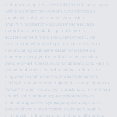
sloboda-ural.pp.ru
AUTO-COM.SU
hohota.net
alimy.ru
online-z.com
aromat-vostoka.ru
otdelkaexp.ru
mobilvest.ru
bbd.net.ru
mebelshop.msk.ru
smp-forum.ru
bastion-td.ru
kosmoscreative.ru
avrmotors.ru
art-galadesign.ru
tiffany-c.ru
ecostep-samara.ru
d-p.spb.ru
галактика73.рф
sko.com.ru
davitamebel-spb.ru
fotsis.ru
tesiaes.ru
kokoroyari.spb.ru
blesna-kazan.ru
mossilver.ru
lenderoq.ru
sergeydobrin.ru
tochkazvuka.msk.ru
people-of-art.ru
bezzubova.ru
clubtibet.ru
orior-aks.ru
dynamoauto.ru
szk-favorit.ru
carlines.ru
flatnsk.ru
kingbolenskaner.ru
alex-motor.ru
astroline.net.ru
act1.spb.ru
polyglot.com.ru
gidlipetsk.ru
ooo-driada.ru
detsad125.ru
mir-zdoroviya.ru
bruslanovo.ru
siterem.ru
council.spb.ru
лодкипатриот.рф
kafekolizey.ru
iclub.net.ru
gazon-easy.ru
sugarepilekb.ru
grinox.ru
pylesostineco.ru
msts-ozarenie.ru
kameryjooan.ru
artemovskij.ru
dopler.spb.ru
aid70.ru
metall-perm.ru