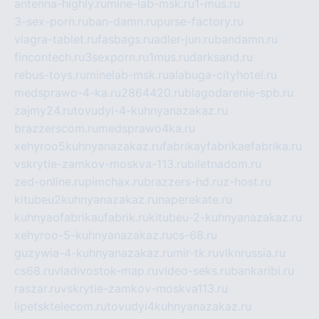
antenna-highly.ru
mine-lab-msk.ru
1-mus.ru
3-sex-porn.ru
ban-damn.ru
purse-factory.ru
viagra-tablet.ru
fasbags.ru
adler-jun.ru
bandamn.ru
fincontech.ru
3sexporn.ru
1mus.ru
darksand.ru
rebus-toys.ru
minelab-msk.ru
alabuga-cityhotel.ru
medsprawo-4-ka.ru
2864420.ru
blagodarenie-spb.ru
zajmy24.ru
tovudyi-4-kuhnyanazakaz.ru
brazzerscom.ru
medsprawo4ka.ru
xehyroo5kuhnyanazakaz.ru
fabrikayfabrikaefabrika.ru
vskrytie-zamkov-moskva-113.ru
biletnadom.ru
zed-online.ru
pimchax.ru
brazzers-hd.ru
z-host.ru
kitubeu2kuhnyanazakaz.ru
naperekate.ru
kuhnyaofabrikaufabrik.ru
kitubeu-2-kuhnyanazakaz.ru
xehyroo-5-kuhnyanazakaz.ru
cs-68.ru
guzywia-4-kuhnyanazakaz.ru
mir-tk.ru
vlknrussia.ru
cs68.ru
vladivostok-map.ru
video-seks.ru
bankaribi.ru
raszar.ru
vskrytie-zamkov-moskva113.ru
lipetsktelecom.ru
tovudyi4kuhnyanazakaz.ru