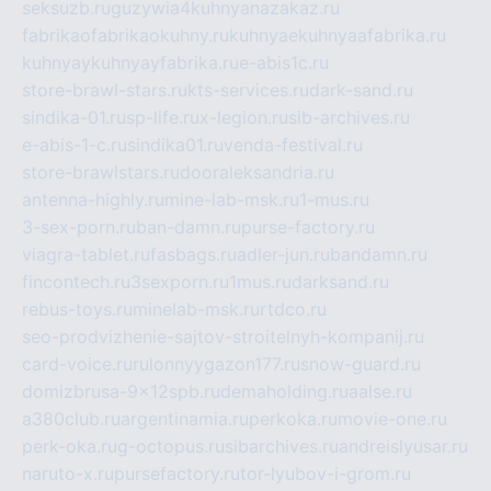
seksuzb.ru
guzywia4kuhnyanazakaz.ru
fabrikaofabrikaokuhny.ru
kuhnyaekuhnyaafabrika.ru
kuhnyaykuhnyayfabrika.ru
e-abis1c.ru
store-brawl-stars.ru
kts-services.ru
dark-sand.ru
sindika-01.ru
sp-life.ru
x-legion.ru
sib-archives.ru
e-abis-1-c.ru
sindika01.ru
venda-festival.ru
store-brawlstars.ru
dooraleksandria.ru
antenna-highly.ru
mine-lab-msk.ru
1-mus.ru
3-sex-porn.ru
ban-damn.ru
purse-factory.ru
viagra-tablet.ru
fasbags.ru
adler-jun.ru
bandamn.ru
fincontech.ru
3sexporn.ru
1mus.ru
darksand.ru
rebus-toys.ru
minelab-msk.ru
rtdco.ru
seo-prodvizhenie-sajtov-stroitelnyh-kompanij.ru
card-voice.ru
rulonnyygazon177.ru
snow-guard.ru
domizbrusa-9x12spb.ru
demaholding.ru
aalse.ru
a380club.ru
argentinamia.ru
perkoka.ru
movie-one.ru
perk-oka.ru
g-octopus.ru
sibarchives.ru
andreislyusar.ru
naruto-x.ru
pursefactory.ru
tor-lyubov-i-grom.ru