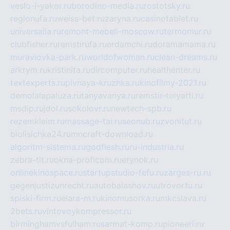
veslo-i-yakor.ru
borodino-media.ru
rostotsky.ru
regionufa.ru
weiss-bet.ru
zaryna.ru
casinotablet.ru
universalia.ru
remont-mebeli-moscow.ru
termomur.ru
clubfisher.ru
remstirufa.ru
erdamchi.ru
doramamama.ru
muraviovka-park.ru
worldofwoman.ru
clean-dreams.ru
arkrym.ru
kristinita.ru
dircomputer.ru
healthenter.ru
textexperts.ru
pivnaya-kruzhka.ru
kinofilmy-2021.ru
demolalapaluza.ru
tanyavanya.ru
remstir-tolyatti.ru
msdip.ru
jdol.ru
sokolovr.ru
newtech-spb.ru
rezemkleim.ru
massage-tai.ru
seonub.ru
zvonitut.ru
biolisichka24.ru
mncraft-download.ru
algoritm-sistema.ru
godflesh.ru
ru-industria.ru
zebra-tlt.ru
okna-proficom.ru
erynok.ru
onlinekinospace.ru
startupstudio-fefu.ru
zarges-ru.ru
gegenjustizunrecht.ru
autobalashov.ru
utrovortu.ru
spiski-firm.ru
elara-m.ru
kinomusorka.ru
mkcslava.ru
2bets.ru
vintovoykompressor.ru
birminghamvsfulham.ru
sarmat-komp.ru
pioneeri.ru