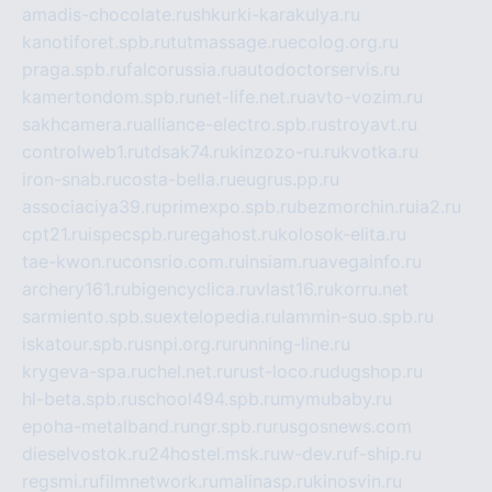
amadis-chocolate.ru
shkurki-karakulya.ru
kanotiforet.spb.ru
tutmassage.ru
ecolog.org.ru
praga.spb.ru
falcorussia.ru
autodoctorservis.ru
kamertondom.spb.ru
net-life.net.ru
avto-vozim.ru
sakhcamera.ru
alliance-electro.spb.ru
stroyavt.ru
controlweb1.ru
tdsak74.ru
kinzozo-ru.ru
kvotka.ru
iron-snab.ru
costa-bella.ru
eugrus.pp.ru
associaciya39.ru
primexpo.spb.ru
bezmorchin.ru
ia2.ru
cpt21.ru
ispecspb.ru
regahost.ru
kolosok-elita.ru
tae-kwon.ru
consrio.com.ru
insiam.ru
avegainfo.ru
archery161.ru
bigencyclica.ru
vlast16.ru
korru.net
sarmiento.spb.su
extelopedia.ru
lammin-suo.spb.ru
iskatour.spb.ru
snpi.org.ru
running-line.ru
krygeva-spa.ru
chel.net.ru
rust-loco.ru
dugshop.ru
hl-beta.spb.ru
school494.spb.ru
mymubaby.ru
epoha-metalband.ru
ngr.spb.ru
rusgosnews.com
dieselvostok.ru
24hostel.msk.ru
w-dev.ru
f-ship.ru
regsmi.ru
filmnetwork.ru
malinasp.ru
kinosvin.ru