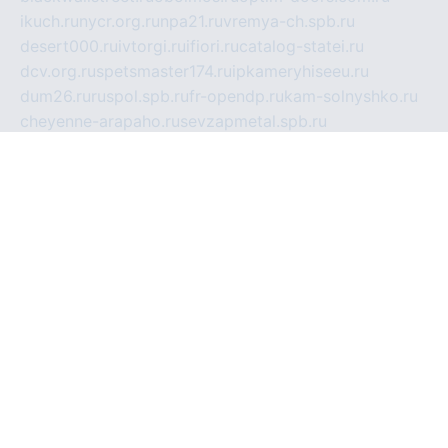
ikuch.ru
nycr.org.ru
npa21.ru
vremya-ch.spb.ru
desert000.ru
ivtorgi.ru
ifiori.ru
catalog-statei.ru
dcv.org.ru
spetsmaster174.ru
ipkameryhiseeu.ru
dum26.ru
ruspol.spb.ru
fr-opendp.ru
kam-solnyshko.ru
cheyenne-arapaho.ru
sevzapmetal.spb.ru
ted-lapidus.spb.ru
parasite-eliminator.ru
sigma-complete.ru
modernworld.ru
dama-moda.ru
eholot-group.ru
sk-nvkz.ru
DRONGOLD.RU
democratia2.ru
i-farmer.ru
mass-sport.org
jablonex.spb.ru
bookmess.ru
linkword.ru
refineua.com.ru
cs-spec.net.ru
altay-mebel.ru
DNK-THEATRE.RU
mechaniks.spb.ru
ipcamtechage.ru
skosta.ru
a-sun.ru
stroy-ldsp.ru
snowlands.org.ru
childrensshoes.ru
mrlizzy.ru
mebelsofiakrd.ru
bulizhenko.ru
rumantick.net.ru
mtszerno.ru
daily-fishing.ru
glushiteli-v-spb.ru
megasat.org.ru
localization.net.ru
flyingfish.pp.ru
ds5teremok.ru
aclib.spb.ru
komissionka30.ru
mag-profit.ru