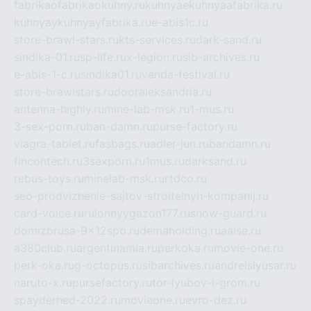
fabrikaofabrikaokuhny.ru
kuhnyaekuhnyaafabrika.ru
kuhnyaykuhnyayfabrika.ru
e-abis1c.ru
store-brawl-stars.ru
kts-services.ru
dark-sand.ru
sindika-01.ru
sp-life.ru
x-legion.ru
sib-archives.ru
e-abis-1-c.ru
sindika01.ru
venda-festival.ru
store-brawlstars.ru
dooraleksandria.ru
antenna-highly.ru
mine-lab-msk.ru
1-mus.ru
3-sex-porn.ru
ban-damn.ru
purse-factory.ru
viagra-tablet.ru
fasbags.ru
adler-jun.ru
bandamn.ru
fincontech.ru
3sexporn.ru
1mus.ru
darksand.ru
rebus-toys.ru
minelab-msk.ru
rtdco.ru
seo-prodvizhenie-sajtov-stroitelnyh-kompanij.ru
card-voice.ru
rulonnyygazon177.ru
snow-guard.ru
domizbrusa-9x12spb.ru
demaholding.ru
aalse.ru
a380club.ru
argentinamia.ru
perkoka.ru
movie-one.ru
perk-oka.ru
g-octopus.ru
sibarchives.ru
andreislyusar.ru
naruto-x.ru
pursefactory.ru
tor-lyubov-i-grom.ru
spayderhed-2022.ru
movieone.ru
evro-dez.ru