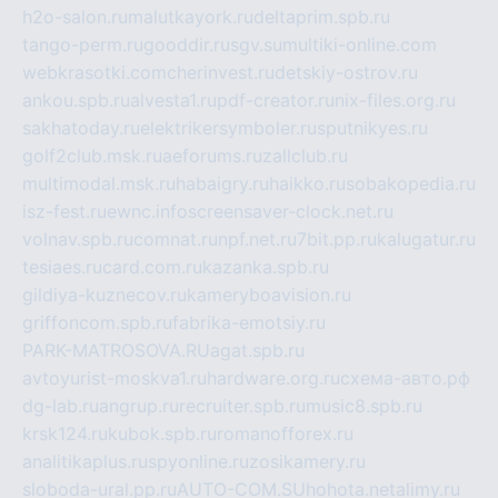
h2o-salon.ru
malutkayork.ru
deltaprim.spb.ru
tango-perm.ru
gooddir.ru
sgv.su
multiki-online.com
webkrasotki.com
cherinvest.ru
detskiy-ostrov.ru
ankou.spb.ru
alvesta1.ru
pdf-creator.ru
nix-files.org.ru
sakhatoday.ru
elektrikersymboler.ru
sputnikyes.ru
golf2club.msk.ru
aeforums.ru
zallclub.ru
multimodal.msk.ru
habaigry.ru
haikko.ru
sobakopedia.ru
isz-fest.ru
ewnc.info
screensaver-clock.net.ru
volnav.spb.ru
comnat.ru
npf.net.ru
7bit.pp.ru
kalugatur.ru
tesiaes.ru
card.com.ru
kazanka.spb.ru
gildiya-kuznecov.ru
kameryboavision.ru
griffoncom.spb.ru
fabrika-emotsiy.ru
PARK-MATROSOVA.RU
agat.spb.ru
avtoyurist-moskva1.ru
hardware.org.ru
схема-авто.рф
dg-lab.ru
angrup.ru
recruiter.spb.ru
music8.spb.ru
krsk124.ru
kubok.spb.ru
romanofforex.ru
analitikaplus.ru
spyonline.ru
zosikamery.ru
sloboda-ural.pp.ru
AUTO-COM.SU
hohota.net
alimy.ru