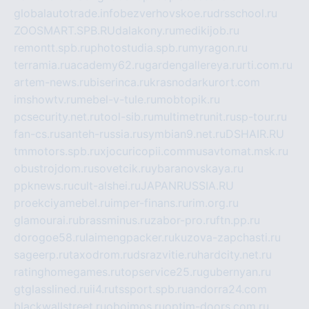
globalautotrade.info
bezverhovskoe.ru
drsschool.ru
ZOOSMART.SPB.RU
dalakony.ru
medikijob.ru
remontt.spb.ru
photostudia.spb.ru
myragon.ru
terramia.ru
academy62.ru
gardengallereya.ru
rti.com.ru
artem-news.ru
biserinca.ru
krasnodarkurort.com
imshowtv.ru
mebel-v-tule.ru
mobtopik.ru
pcsecurity.net.ru
tool-sib.ru
multimetrunit.ru
sp-tour.ru
fan-cs.ru
santeh-russia.ru
symbian9.net.ru
DSHAIR.RU
tmmotors.spb.ru
xjocuricopii.com
musavtomat.msk.ru
obustrojdom.ru
sovetcik.ru
ybaranovskaya.ru
ppknews.ru
cult-alshei.ru
JAPANRUSSIA.RU
proekciyamebel.ru
imper-finans.ru
rim.org.ru
glamourai.ru
brassminus.ru
zabor-pro.ru
ftn.pp.ru
dorogoe58.ru
laimengpacker.ru
kuzova-zapchasti.ru
sageerp.ru
taxodrom.ru
dsrazvitie.ru
hardcity.net.ru
ratinghomegames.ru
topservice25.ru
gubernyan.ru
gtglasslined.ru
ii4.ru
tssport.spb.ru
andorra24.com
blackwallstreet.ru
oboimos.ru
optim-doors.com.ru