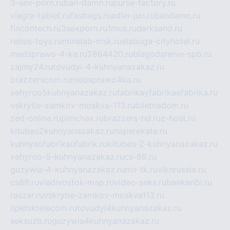
3-sex-porn.ru
ban-damn.ru
purse-factory.ru
viagra-tablet.ru
fasbags.ru
adler-jun.ru
bandamn.ru
fincontech.ru
3sexporn.ru
1mus.ru
darksand.ru
rebus-toys.ru
minelab-msk.ru
alabuga-cityhotel.ru
medsprawo-4-ka.ru
2864420.ru
blagodarenie-spb.ru
zajmy24.ru
tovudyi-4-kuhnyanazakaz.ru
brazzerscom.ru
medsprawo4ka.ru
xehyroo5kuhnyanazakaz.ru
fabrikayfabrikaefabrika.ru
vskrytie-zamkov-moskva-113.ru
biletnadom.ru
zed-online.ru
pimchax.ru
brazzers-hd.ru
z-host.ru
kitubeu2kuhnyanazakaz.ru
naperekate.ru
kuhnyaofabrikaufabrik.ru
kitubeu-2-kuhnyanazakaz.ru
xehyroo-5-kuhnyanazakaz.ru
cs-68.ru
guzywia-4-kuhnyanazakaz.ru
mir-tk.ru
vlknrussia.ru
cs68.ru
vladivostok-map.ru
video-seks.ru
bankaribi.ru
raszar.ru
vskrytie-zamkov-moskva113.ru
lipetsktelecom.ru
tovudyi4kuhnyanazakaz.ru
seksuzb.ru
guzywia4kuhnyanazakaz.ru