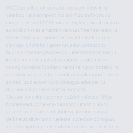
03223.ru
ufille.ru
krasotata.ru
prazdnikdushi.ru
veetbox.ru
cinemapost.ru
ciam-fr.ru
kraft-you.ru
mega-press.ru
03223.ru
web-explore.ru
rastenuya.ru
eurovision-russia.ru
strah-news.ru
freeride-team.ru
itrack-24.ru
sexshopexpress.ru
autostudiopro.ru
alabuga-cityhotel.ru
pornv.ru
atlantpereezd.ru
bud-em-znakomye.ru
a-cdc.ru
elektrostal-news.ru
korolevremont-market.ru
budem-znakomye.ru
oooagrosnab.ru
fpodaso.ru
emfire.ru
pro-otdelky.ru
ukrasotki.ru
seksuzbek.ru
seks-uzbek.ru
porno-vk.ru
sovratili.ru
olecoon.ru
vd-dosug.ru
adonyev.ru
rbc-news.ru
porno-skvirt.ru
krospr.ru
13autor-kolonka.ru
sormol.ru
2rich.ru
hostel-65.ru
hostserve.ru
porno-na-russkom.ru
mishinlab.ru
neznobi.ru
bigfatcc.ru
habble.ru
starbucksvia.ru
delfinet.ru
silvernano.ru
elestal.ru
vektor-doroga.ru
velotrenajery.ru
pronso54.ru
lenasever.ru
lovinskix.ru