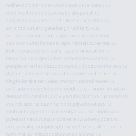
online-z.com
aromat-vostoka.ru
otdelkaexp.ru
mobilvest.ru
bbd.net.ru
mebelshop.msk.ru
smp-forum.ru
bastion-td.ru
kosmoscreative.ru
avrmotors.ru
art-galadesign.ru
tiffany-c.ru
ecostep-samara.ru
d-p.spb.ru
галактика73.рф
sko.com.ru
davitamebel-spb.ru
fotsis.ru
tesiaes.ru
kokoroyari.spb.ru
blesna-kazan.ru
mossilver.ru
lenderoq.ru
sergeydobrin.ru
tochkazvuka.msk.ru
people-of-art.ru
bezzubova.ru
clubtibet.ru
orior-aks.ru
dynamoauto.ru
szk-favorit.ru
carlines.ru
flatnsk.ru
kingbolenskaner.ru
alex-motor.ru
astroline.net.ru
act1.spb.ru
polyglot.com.ru
gidlipetsk.ru
ooo-driada.ru
detsad125.ru
mir-zdoroviya.ru
bruslanovo.ru
siterem.ru
council.spb.ru
лодкипатриот.рф
kafekolizey.ru
iclub.net.ru
gazon-easy.ru
sugarepilekb.ru
grinox.ru
pylesostineco.ru
msts-ozarenie.ru
kameryjooan.ru
artemovskij.ru
dopler.spb.ru
aid70.ru
metall-perm.ru
ndm.msk.ru
ratingzooshop.ru
apiaccess.ru