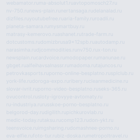
webamator.ru
ma-absolut1.ru
avtopomosch27.ru
nv-750.ru
news-plain.ru
nertansaga.ru
delanalad.ru
dizfiles.ru
youtubefree.ru
aria-family.ru
roadli.ru
planeta-samara.ru
mysmartbuy.ru
matrasy-kemerovo.ru
ashanet.ru
trade-farm.ru
dotcustoms.ru
domizbrusa9x12spb.ru
autodamp.ru
narasimha.ru
djcommodities.ru
nv750.ru
x-ton.ru
newsplain.ru
cardvoice.ru
modopaper.ru
manunae.ru
gbget.ru
alfeihavsalnassr.ru
madoma.ru
tajuncos.ru
petrovkasports.ru
porno-online-besplatno.ru
splclub.ru
york-life.ru
doroga-expo.ru
ribery.ru
cleanmedicine.ru
slovar-ivrit.ru
porno-video-besplatno.ru
seks-365.ru
ovucontrol.ru
sloty-igrovyye-avtomaty.ru
ru-industriya.ru
russkoe-porno-besplatno.ru
belgorod-day.ru
digilith.ru
pichkurovlab.ru
medic-today.ru
taksu.ru
comp123.ru
don-ykt.ru
teensvoice.ru
imgsharing.ru
domashnee-porno.ru
eva-elfie.ru
foto-tur.ru
biz-doska.ru
metropoltravel.ru