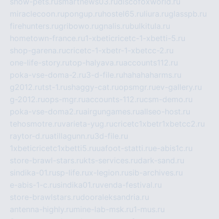
show-pets.ru
smartnews03.ru
discofoxworld.ru
miraclecoon.ru
pongup.ru
hostel65.ru
liura.ru
glasspb.ru
firehunters.ru
gribowo.ru
gnalis.ru
bulkitula.ru
hometown-france.ru
1-xbeticricetc-1-xbetti-5.ru
shop-garena.ru
cricetc-1-xbetr-1-xbetcc-2.ru
one-life-story.ru
top-halyava.ru
accounts112.ru
poka-vse-doma-2.ru
3-d-file.ru
hahahaharms.ru
g2012.ru
tst-1.ru
shaggy-cat.ru
opsmgr.ru
ev-gallery.ru
g-2012.ru
ops-mgr.ru
accounts-112.ru
csm-demo.ru
poka-vse-doma2.ru
airgungames.ru
allseo-host.ru
tehosmotre.ru
varieta-yug.ru
cricetc1xbetr1xbetcc2.ru
raytor-d.ru
atillagunn.ru
3d-file.ru
1xbeticricetc1xbetti5.ru
uafoot-statti.ru
e-abis1c.ru
store-brawl-stars.ru
kts-services.ru
dark-sand.ru
sindika-01.ru
sp-life.ru
x-legion.ru
sib-archives.ru
e-abis-1-c.ru
sindika01.ru
venda-festival.ru
store-brawlstars.ru
dooraleksandria.ru
antenna-highly.ru
mine-lab-msk.ru
1-mus.ru