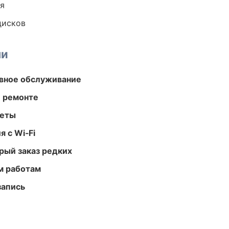
ия
дисков
ми
вное обслуживание
и ремонте
меты
 с Wi‑Fi
рый заказ редких
м работам
запись