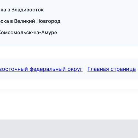
ика в Владивосток
еска в Великий Новгород
 Комсомольск-на-Амуре
евосточный федеральный округ
|
Главная страница