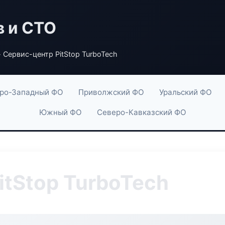
в и СТО
 Сервис-центр PitStop TurboTech
ро-Западный ФО
Приволжский ФО
Уральский ФО
Южный ФО
Северо-Кавказский ФО
itStop TurboTech