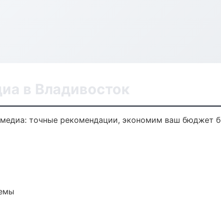
диа в Владивосток
имедиа: точные рекомендации, экономим ваш бюджет бе
темы