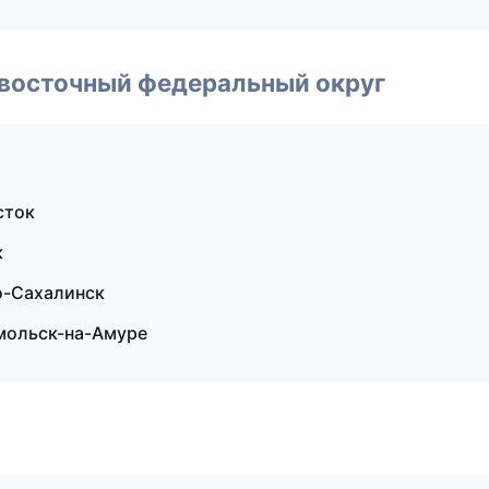
евосточный федеральный округ
сток
к
о-Сахалинск
омольск-на-Амуре