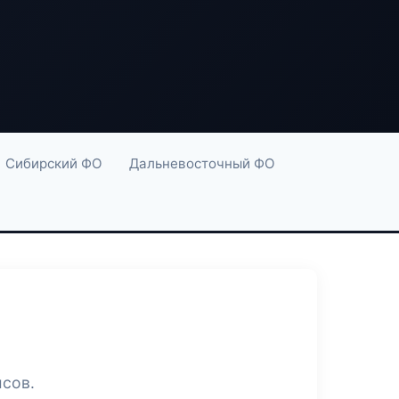
Сибирский ФО
Дальневосточный ФО
исов.