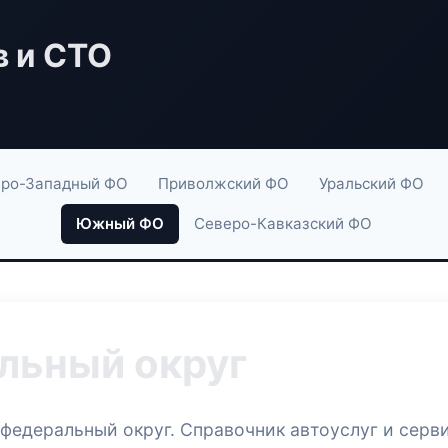
в и СТО
ро-Западный ФО
Приволжский ФО
Уральский ФО
Южный ФО
Северо-Кавказский ФО
ьный округ
федеральный округ. Справочник автоуслуг и серв