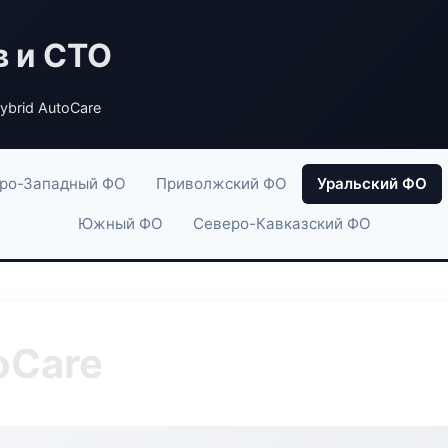
в и СТО
brid AutoCare
ро-Западный ФО
Приволжский ФО
Уральский ФО
Южный ФО
Северо-Кавказский ФО
oCare