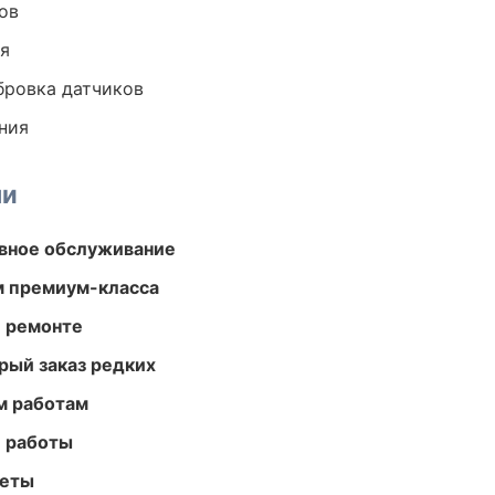
ов
ия
ибровка датчиков
ния
ми
вное обслуживание
м премиум-класса
и ремонте
рый заказ редких
м работам
е работы
меты