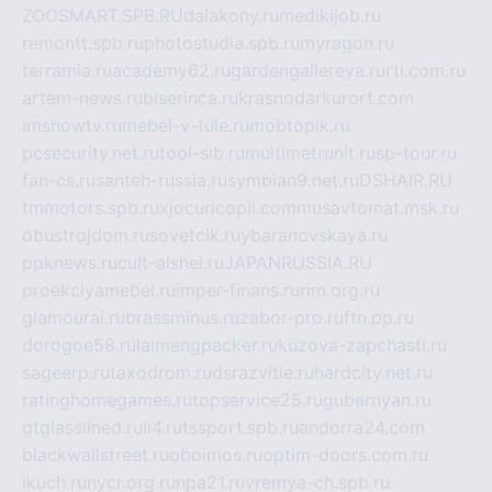
ZOOSMART.SPB.RU
dalakony.ru
medikijob.ru
remontt.spb.ru
photostudia.spb.ru
myragon.ru
terramia.ru
academy62.ru
gardengallereya.ru
rti.com.ru
artem-news.ru
biserinca.ru
krasnodarkurort.com
imshowtv.ru
mebel-v-tule.ru
mobtopik.ru
pcsecurity.net.ru
tool-sib.ru
multimetrunit.ru
sp-tour.ru
fan-cs.ru
santeh-russia.ru
symbian9.net.ru
DSHAIR.RU
tmmotors.spb.ru
xjocuricopii.com
musavtomat.msk.ru
obustrojdom.ru
sovetcik.ru
ybaranovskaya.ru
ppknews.ru
cult-alshei.ru
JAPANRUSSIA.RU
proekciyamebel.ru
imper-finans.ru
rim.org.ru
glamourai.ru
brassminus.ru
zabor-pro.ru
ftn.pp.ru
dorogoe58.ru
laimengpacker.ru
kuzova-zapchasti.ru
sageerp.ru
taxodrom.ru
dsrazvitie.ru
hardcity.net.ru
ratinghomegames.ru
topservice25.ru
gubernyan.ru
gtglasslined.ru
ii4.ru
tssport.spb.ru
andorra24.com
blackwallstreet.ru
oboimos.ru
optim-doors.com.ru
ikuch.ru
nycr.org.ru
npa21.ru
vremya-ch.spb.ru