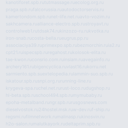
kanotiforet.spb.ru
tutmassage.ru
ecolog.org.ru
praga.spb.ru
falcorussia.ru
autodoctorservis.ru
kamertondom.spb.ru
net-life.net.ru
avto-vozim.ru
sakhcamera.ru
alliance-electro.spb.ru
stroyavt.ru
controlweb1.ru
tdsak74.ru
kinzozo-ru.ru
kvotka.ru
iron-snab.ru
costa-bella.ru
eugrus.pp.ru
associaciya39.ru
primexpo.spb.ru
bezmorchin.ru
ia2.ru
cpt21.ru
ispecspb.ru
regahost.ru
kolosok-elita.ru
tae-kwon.ru
consrio.com.ru
insiam.ru
avegainfo.ru
archery161.ru
bigencyclica.ru
vlast16.ru
korru.net
sarmiento.spb.su
extelopedia.ru
lammin-suo.spb.ru
iskatour.spb.ru
snpi.org.ru
running-line.ru
krygeva-spa.ru
chel.net.ru
rust-loco.ru
dugshop.ru
hl-beta.spb.ru
school494.spb.ru
mymubaby.ru
epoha-metalband.ru
ngr.spb.ru
rusgosnews.com
dieselvostok.ru
24hostel.msk.ru
w-dev.ru
f-ship.ru
regsmi.ru
filmnetwork.ru
malinasp.ru
kinosvin.ru
h2o-salon.ru
malutkayork.ru
deltaprim.spb.ru