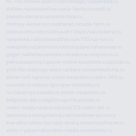
nv-750.ru
news-plain.ru
nertansaga.ru
delanalad.ru
dizfiles.ru
youtubefree.ru
aria-family.ru
roadli.ru
planeta-samara.ru
mysmartbuy.ru
matrasy-kemerovo.ru
ashanet.ru
trade-farm.ru
dotcustoms.ru
domizbrusa9x12spb.ru
autodamp.ru
narasimha.ru
djcommodities.ru
nv750.ru
x-ton.ru
newsplain.ru
cardvoice.ru
modopaper.ru
manunae.ru
gbget.ru
alfeihavsalnassr.ru
madoma.ru
tajuncos.ru
petrovkasports.ru
porno-online-besplatno.ru
splclub.ru
york-life.ru
doroga-expo.ru
ribery.ru
cleanmedicine.ru
slovar-ivrit.ru
porno-video-besplatno.ru
seks-365.ru
ovucontrol.ru
sloty-igrovyye-avtomaty.ru
ru-industriya.ru
russkoe-porno-besplatno.ru
belgorod-day.ru
digilith.ru
pichkurovlab.ru
medic-today.ru
taksu.ru
comp123.ru
don-ykt.ru
teensvoice.ru
imgsharing.ru
domashnee-porno.ru
eva-elfie.ru
foto-tur.ru
biz-doska.ru
metropoltravel.ru
veslo-i-yakor.ru
borodino-media.ru
rostotsky.ru