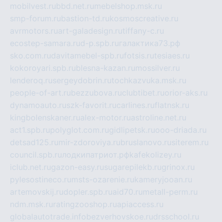
mobilvest.ru
bbd.net.ru
mebelshop.msk.ru
smp-forum.ru
bastion-td.ru
kosmoscreative.ru
avrmotors.ru
art-galadesign.ru
tiffany-c.ru
ecostep-samara.ru
d-p.spb.ru
галактика73.рф
sko.com.ru
davitamebel-spb.ru
fotsis.ru
tesiaes.ru
kokoroyari.spb.ru
blesna-kazan.ru
mossilver.ru
lenderoq.ru
sergeydobrin.ru
tochkazvuka.msk.ru
people-of-art.ru
bezzubova.ru
clubtibet.ru
orior-aks.ru
dynamoauto.ru
szk-favorit.ru
carlines.ru
flatnsk.ru
kingbolenskaner.ru
alex-motor.ru
astroline.net.ru
act1.spb.ru
polyglot.com.ru
gidlipetsk.ru
ooo-driada.ru
detsad125.ru
mir-zdoroviya.ru
bruslanovo.ru
siterem.ru
council.spb.ru
лодкипатриот.рф
kafekolizey.ru
iclub.net.ru
gazon-easy.ru
sugarepilekb.ru
grinox.ru
pylesostineco.ru
msts-ozarenie.ru
kameryjooan.ru
artemovskij.ru
dopler.spb.ru
aid70.ru
metall-perm.ru
ndm.msk.ru
ratingzooshop.ru
apiaccess.ru
globalautotrade.info
bezverhovskoe.ru
drsschool.ru