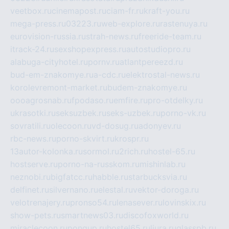
veetbox.ru
cinemapost.ru
ciam-fr.ru
kraft-you.ru
mega-press.ru
03223.ru
web-explore.ru
rastenuya.ru
eurovision-russia.ru
strah-news.ru
freeride-team.ru
itrack-24.ru
sexshopexpress.ru
autostudiopro.ru
alabuga-cityhotel.ru
pornv.ru
atlantpereezd.ru
bud-em-znakomye.ru
a-cdc.ru
elektrostal-news.ru
korolevremont-market.ru
budem-znakomye.ru
oooagrosnab.ru
fpodaso.ru
emfire.ru
pro-otdelky.ru
ukrasotki.ru
seksuzbek.ru
seks-uzbek.ru
porno-vk.ru
sovratili.ru
olecoon.ru
vd-dosug.ru
adonyev.ru
rbc-news.ru
porno-skvirt.ru
krospr.ru
13autor-kolonka.ru
sormol.ru
2rich.ru
hostel-65.ru
hostserve.ru
porno-na-russkom.ru
mishinlab.ru
neznobi.ru
bigfatcc.ru
habble.ru
starbucksvia.ru
delfinet.ru
silvernano.ru
elestal.ru
vektor-doroga.ru
velotrenajery.ru
pronso54.ru
lenasever.ru
lovinskix.ru
show-pets.ru
smartnews03.ru
discofoxworld.ru
miraclecoon.ru
pongup.ru
hostel65.ru
liura.ru
glasspb.ru