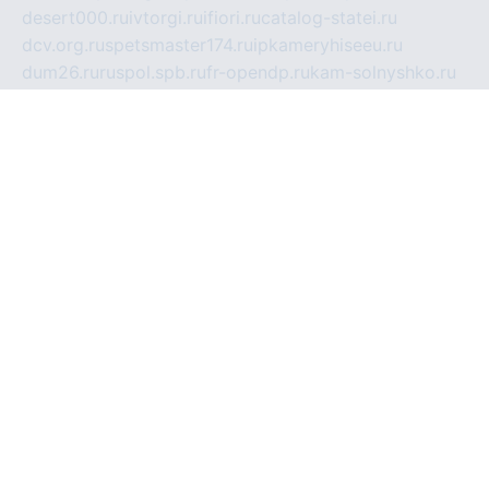
desert000.ru
ivtorgi.ru
ifiori.ru
catalog-statei.ru
dcv.org.ru
spetsmaster174.ru
ipkameryhiseeu.ru
dum26.ru
ruspol.spb.ru
fr-opendp.ru
kam-solnyshko.ru
cheyenne-arapaho.ru
sevzapmetal.spb.ru
ted-lapidus.spb.ru
parasite-eliminator.ru
sigma-complete.ru
modernworld.ru
dama-moda.ru
eholot-group.ru
sk-nvkz.ru
DRONGOLD.RU
democratia2.ru
i-farmer.ru
mass-sport.org
jablonex.spb.ru
bookmess.ru
linkword.ru
refineua.com.ru
cs-spec.net.ru
altay-mebel.ru
DNK-THEATRE.RU
mechaniks.spb.ru
ipcamtechage.ru
skosta.ru
a-sun.ru
stroy-ldsp.ru
snowlands.org.ru
childrensshoes.ru
mrlizzy.ru
mebelsofiakrd.ru
bulizhenko.ru
rumantick.net.ru
mtszerno.ru
daily-fishing.ru
glushiteli-v-spb.ru
megasat.org.ru
localization.net.ru
flyingfish.pp.ru
ds5teremok.ru
aclib.spb.ru
komissionka30.ru
mag-profit.ru
icentre-74.ru
leasing-nsk.ru
hd39.ru
rcd.com.ru