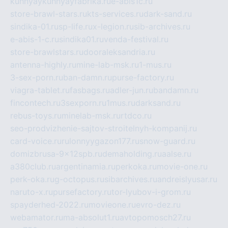
kuhnyaykuhnyayfabrika.ru
e-abis1c.ru
store-brawl-stars.ru
kts-services.ru
dark-sand.ru
sindika-01.ru
sp-life.ru
x-legion.ru
sib-archives.ru
e-abis-1-c.ru
sindika01.ru
venda-festival.ru
store-brawlstars.ru
dooraleksandria.ru
antenna-highly.ru
mine-lab-msk.ru
1-mus.ru
3-sex-porn.ru
ban-damn.ru
purse-factory.ru
viagra-tablet.ru
fasbags.ru
adler-jun.ru
bandamn.ru
fincontech.ru
3sexporn.ru
1mus.ru
darksand.ru
rebus-toys.ru
minelab-msk.ru
rtdco.ru
seo-prodvizhenie-sajtov-stroitelnyh-kompanij.ru
card-voice.ru
rulonnyygazon177.ru
snow-guard.ru
domizbrusa-9x12spb.ru
demaholding.ru
aalse.ru
a380club.ru
argentinamia.ru
perkoka.ru
movie-one.ru
perk-oka.ru
g-octopus.ru
sibarchives.ru
andreislyusar.ru
naruto-x.ru
pursefactory.ru
tor-lyubov-i-grom.ru
spayderhed-2022.ru
movieone.ru
evro-dez.ru
webamator.ru
ma-absolut1.ru
avtopomosch27.ru