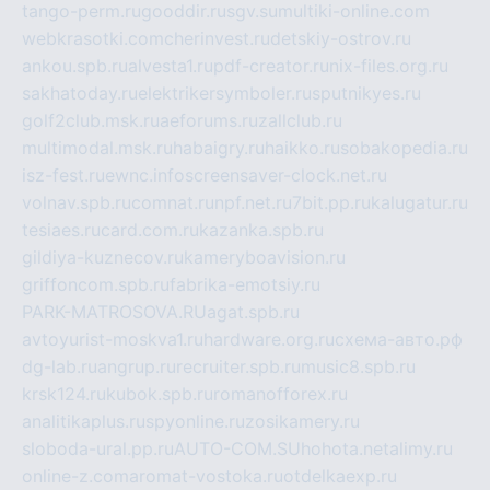
tango-perm.ru
gooddir.ru
sgv.su
multiki-online.com
webkrasotki.com
cherinvest.ru
detskiy-ostrov.ru
ankou.spb.ru
alvesta1.ru
pdf-creator.ru
nix-files.org.ru
sakhatoday.ru
elektrikersymboler.ru
sputnikyes.ru
golf2club.msk.ru
aeforums.ru
zallclub.ru
multimodal.msk.ru
habaigry.ru
haikko.ru
sobakopedia.ru
isz-fest.ru
ewnc.info
screensaver-clock.net.ru
volnav.spb.ru
comnat.ru
npf.net.ru
7bit.pp.ru
kalugatur.ru
tesiaes.ru
card.com.ru
kazanka.spb.ru
gildiya-kuznecov.ru
kameryboavision.ru
griffoncom.spb.ru
fabrika-emotsiy.ru
PARK-MATROSOVA.RU
agat.spb.ru
avtoyurist-moskva1.ru
hardware.org.ru
схема-авто.рф
dg-lab.ru
angrup.ru
recruiter.spb.ru
music8.spb.ru
krsk124.ru
kubok.spb.ru
romanofforex.ru
analitikaplus.ru
spyonline.ru
zosikamery.ru
sloboda-ural.pp.ru
AUTO-COM.SU
hohota.net
alimy.ru
online-z.com
aromat-vostoka.ru
otdelkaexp.ru