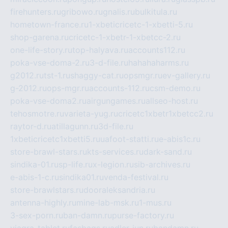
firehunters.ru
gribowo.ru
gnalis.ru
bulkitula.ru
hometown-france.ru
1-xbeticricetc-1-xbetti-5.ru
shop-garena.ru
cricetc-1-xbetr-1-xbetcc-2.ru
one-life-story.ru
top-halyava.ru
accounts112.ru
poka-vse-doma-2.ru
3-d-file.ru
hahahaharms.ru
g2012.ru
tst-1.ru
shaggy-cat.ru
opsmgr.ru
ev-gallery.ru
g-2012.ru
ops-mgr.ru
accounts-112.ru
csm-demo.ru
poka-vse-doma2.ru
airgungames.ru
allseo-host.ru
tehosmotre.ru
varieta-yug.ru
cricetc1xbetr1xbetcc2.ru
raytor-d.ru
atillagunn.ru
3d-file.ru
1xbeticricetc1xbetti5.ru
uafoot-statti.ru
e-abis1c.ru
store-brawl-stars.ru
kts-services.ru
dark-sand.ru
sindika-01.ru
sp-life.ru
x-legion.ru
sib-archives.ru
e-abis-1-c.ru
sindika01.ru
venda-festival.ru
store-brawlstars.ru
dooraleksandria.ru
antenna-highly.ru
mine-lab-msk.ru
1-mus.ru
3-sex-porn.ru
ban-damn.ru
purse-factory.ru