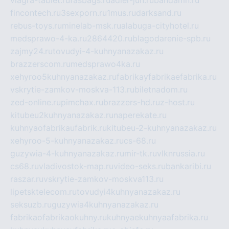
viagra-tablet.ru
fasbags.ru
adler-jun.ru
bandamn.ru
fincontech.ru
3sexporn.ru
1mus.ru
darksand.ru
rebus-toys.ru
minelab-msk.ru
alabuga-cityhotel.ru
medsprawo-4-ka.ru
2864420.ru
blagodarenie-spb.ru
zajmy24.ru
tovudyi-4-kuhnyanazakaz.ru
brazzerscom.ru
medsprawo4ka.ru
xehyroo5kuhnyanazakaz.ru
fabrikayfabrikaefabrika.ru
vskrytie-zamkov-moskva-113.ru
biletnadom.ru
zed-online.ru
pimchax.ru
brazzers-hd.ru
z-host.ru
kitubeu2kuhnyanazakaz.ru
naperekate.ru
kuhnyaofabrikaufabrik.ru
kitubeu-2-kuhnyanazakaz.ru
xehyroo-5-kuhnyanazakaz.ru
cs-68.ru
guzywia-4-kuhnyanazakaz.ru
mir-tk.ru
vlknrussia.ru
cs68.ru
vladivostok-map.ru
video-seks.ru
bankaribi.ru
raszar.ru
vskrytie-zamkov-moskva113.ru
lipetsktelecom.ru
tovudyi4kuhnyanazakaz.ru
seksuzb.ru
guzywia4kuhnyanazakaz.ru
fabrikaofabrikaokuhny.ru
kuhnyaekuhnyaafabrika.ru