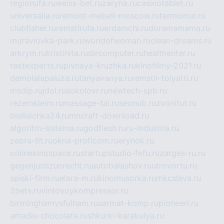
regionufa.ru
weiss-bet.ru
zaryna.ru
casinotablet.ru
universalia.ru
remont-mebeli-moscow.ru
termomur.ru
clubfisher.ru
remstirufa.ru
erdamchi.ru
doramamama.ru
muraviovka-park.ru
worldofwoman.ru
clean-dreams.ru
arkrym.ru
kristinita.ru
dircomputer.ru
healthenter.ru
textexperts.ru
pivnaya-kruzhka.ru
kinofilmy-2021.ru
demolalapaluza.ru
tanyavanya.ru
remstir-tolyatti.ru
msdip.ru
jdol.ru
sokolovr.ru
newtech-spb.ru
rezemkleim.ru
massage-tai.ru
seonub.ru
zvonitut.ru
biolisichka24.ru
mncraft-download.ru
algoritm-sistema.ru
godflesh.ru
ru-industria.ru
zebra-tlt.ru
okna-proficom.ru
erynok.ru
onlinekinospace.ru
startupstudio-fefu.ru
zarges-ru.ru
gegenjustizunrecht.ru
autobalashov.ru
utrovortu.ru
spiski-firm.ru
elara-m.ru
kinomusorka.ru
mkcslava.ru
2bets.ru
vintovoykompressor.ru
birminghamvsfulham.ru
sarmat-komp.ru
pioneeri.ru
amadis-chocolate.ru
shkurki-karakulya.ru