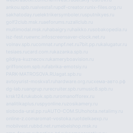
ankou.spb.ru
alvesta1.ru
pdf-creator.ru
nix-files.org.ru
sakhatoday.ru
elektrikersymboler.ru
sputnikyes.ru
golf2club.msk.ru
aeforums.ru
zallclub.ru
multimodal.msk.ru
habaigry.ru
haikko.ru
sobakopedia.ru
isz-fest.ru
ewnc.info
screensaver-clock.net.ru
volnav.spb.ru
comnat.ru
npf.net.ru
7bit.pp.ru
kalugatur.ru
tesiaes.ru
card.com.ru
kazanka.spb.ru
gildiya-kuznecov.ru
kameryboavision.ru
griffoncom.spb.ru
fabrika-emotsiy.ru
PARK-MATROSOVA.RU
agat.spb.ru
avtoyurist-moskva1.ru
hardware.org.ru
схема-авто.рф
dg-lab.ru
angrup.ru
recruiter.spb.ru
music8.spb.ru
krsk124.ru
kubok.spb.ru
romanofforex.ru
analitikaplus.ru
spyonline.ru
zosikamery.ru
sloboda-ural.pp.ru
AUTO-COM.SU
hohota.net
alimy.ru
online-z.com
aromat-vostoka.ru
otdelkaexp.ru
mobilvest.ru
bbd.net.ru
mebelshop.msk.ru