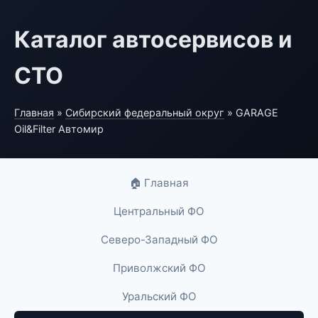
Каталог автосервисов и
СТО
Главная
»
Сибирский федеральный округ
» GARAGE
Oil&Filter Автомир
🏠 Главная
Центральный ФО
Северо-Западный ФО
Приволжский ФО
Уральский ФО