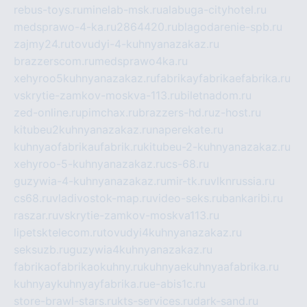
rebus-toys.ru
minelab-msk.ru
alabuga-cityhotel.ru
medsprawo-4-ka.ru
2864420.ru
blagodarenie-spb.ru
zajmy24.ru
tovudyi-4-kuhnyanazakaz.ru
brazzerscom.ru
medsprawo4ka.ru
xehyroo5kuhnyanazakaz.ru
fabrikayfabrikaefabrika.ru
vskrytie-zamkov-moskva-113.ru
biletnadom.ru
zed-online.ru
pimchax.ru
brazzers-hd.ru
z-host.ru
kitubeu2kuhnyanazakaz.ru
naperekate.ru
kuhnyaofabrikaufabrik.ru
kitubeu-2-kuhnyanazakaz.ru
xehyroo-5-kuhnyanazakaz.ru
cs-68.ru
guzywia-4-kuhnyanazakaz.ru
mir-tk.ru
vlknrussia.ru
cs68.ru
vladivostok-map.ru
video-seks.ru
bankaribi.ru
raszar.ru
vskrytie-zamkov-moskva113.ru
lipetsktelecom.ru
tovudyi4kuhnyanazakaz.ru
seksuzb.ru
guzywia4kuhnyanazakaz.ru
fabrikaofabrikaokuhny.ru
kuhnyaekuhnyaafabrika.ru
kuhnyaykuhnyayfabrika.ru
e-abis1c.ru
store-brawl-stars.ru
kts-services.ru
dark-sand.ru