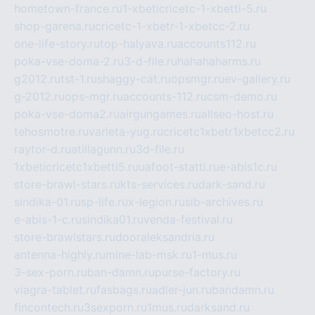
hometown-france.ru
1-xbeticricetc-1-xbetti-5.ru
shop-garena.ru
cricetc-1-xbetr-1-xbetcc-2.ru
one-life-story.ru
top-halyava.ru
accounts112.ru
poka-vse-doma-2.ru
3-d-file.ru
hahahaharms.ru
g2012.ru
tst-1.ru
shaggy-cat.ru
opsmgr.ru
ev-gallery.ru
g-2012.ru
ops-mgr.ru
accounts-112.ru
csm-demo.ru
poka-vse-doma2.ru
airgungames.ru
allseo-host.ru
tehosmotre.ru
varieta-yug.ru
cricetc1xbetr1xbetcc2.ru
raytor-d.ru
atillagunn.ru
3d-file.ru
1xbeticricetc1xbetti5.ru
uafoot-statti.ru
e-abis1c.ru
store-brawl-stars.ru
kts-services.ru
dark-sand.ru
sindika-01.ru
sp-life.ru
x-legion.ru
sib-archives.ru
e-abis-1-c.ru
sindika01.ru
venda-festival.ru
store-brawlstars.ru
dooraleksandria.ru
antenna-highly.ru
mine-lab-msk.ru
1-mus.ru
3-sex-porn.ru
ban-damn.ru
purse-factory.ru
viagra-tablet.ru
fasbags.ru
adler-jun.ru
bandamn.ru
fincontech.ru
3sexporn.ru
1mus.ru
darksand.ru