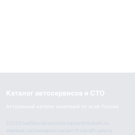
Каталог автосервисов и СТО
Актуальный каталог компаний по всей России
03223.ru
ufille.ru
krasotata.ru
prazdnikdushi.ru
veetbox.ru
cinemapost.ru
ciam-fr.ru
kraft-you.ru