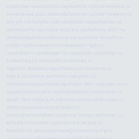
clubfisher.ru
remstirufa.ru
erdamchi.ru
doramamama.ru
muraviovka-park.ru
worldofwoman.ru
clean-dreams.ru
arkrym.ru
kristinita.ru
dircomputer.ru
healthenter.ru
textexperts.ru
pivnaya-kruzhka.ru
kinofilmy-2021.ru
demolalapaluza.ru
tanyavanya.ru
remstir-tolyatti.ru
msdip.ru
jdol.ru
sokolovr.ru
newtech-spb.ru
rezemkleim.ru
massage-tai.ru
seonub.ru
zvonitut.ru
biolisichka24.ru
mncraft-download.ru
algoritm-sistema.ru
godflesh.ru
ru-industria.ru
zebra-tlt.ru
okna-proficom.ru
erynok.ru
onlinekinospace.ru
startupstudio-fefu.ru
zarges-ru.ru
gegenjustizunrecht.ru
autobalashov.ru
utrovortu.ru
spiski-firm.ru
elara-m.ru
kinomusorka.ru
mkcslava.ru
2bets.ru
vintovoykompressor.ru
birminghamvsfulham.ru
sarmat-komp.ru
pioneeri.ru
amadis-chocolate.ru
shkurki-karakulya.ru
kanotiforet.spb.ru
tutmassage.ru
ecolog.org.ru
praga.spb.ru
falcorussia.ru
autodoctorservis.ru