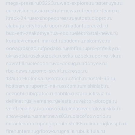
mega-press.ru
03223.ru
web-explore.ru
rastenuya.ru
eurovision-russia.ru
strah-news.ru
freeride-team.ru
itrack-24.ru
sexshopexpress.ru
autostudiopro.ru
alabuga-cityhotel.ru
pornv.ru
atlantpereezd.ru
bud-em-znakomye.ru
a-cdc.ru
elektrostal-news.ru
korolevremont-market.ru
budem-znakomye.ru
oooagrosnab.ru
fpodaso.ru
emfire.ru
pro-otdelky.ru
ukrasotki.ru
seksuzbek.ru
seks-uzbek.ru
porno-vk.ru
sovratili.ru
olecoon.ru
vd-dosug.ru
adonyev.ru
rbc-news.ru
porno-skvirt.ru
krospr.ru
13autor-kolonka.ru
sormol.ru
2rich.ru
hostel-65.ru
hostserve.ru
porno-na-russkom.ru
mishinlab.ru
neznobi.ru
bigfatcc.ru
habble.ru
starbucksvia.ru
delfinet.ru
silvernano.ru
elestal.ru
vektor-doroga.ru
velotrenajery.ru
pronso54.ru
lenasever.ru
lovinskix.ru
show-pets.ru
smartnews03.ru
discofoxworld.ru
miraclecoon.ru
pongup.ru
hostel65.ru
liura.ru
glasspb.ru
firehunters.ru
gribowo.ru
gnalis.ru
bulkitula.ru