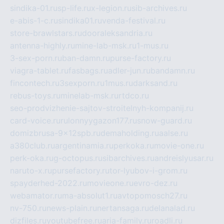
sindika-01.ru
sp-life.ru
x-legion.ru
sib-archives.ru
e-abis-1-c.ru
sindika01.ru
venda-festival.ru
store-brawlstars.ru
dooraleksandria.ru
antenna-highly.ru
mine-lab-msk.ru
1-mus.ru
3-sex-porn.ru
ban-damn.ru
purse-factory.ru
viagra-tablet.ru
fasbags.ru
adler-jun.ru
bandamn.ru
fincontech.ru
3sexporn.ru
1mus.ru
darksand.ru
rebus-toys.ru
minelab-msk.ru
rtdco.ru
seo-prodvizhenie-sajtov-stroitelnyh-kompanij.ru
card-voice.ru
rulonnyygazon177.ru
snow-guard.ru
domizbrusa-9x12spb.ru
demaholding.ru
aalse.ru
a380club.ru
argentinamia.ru
perkoka.ru
movie-one.ru
perk-oka.ru
g-octopus.ru
sibarchives.ru
andreislyusar.ru
naruto-x.ru
pursefactory.ru
tor-lyubov-i-grom.ru
spayderhed-2022.ru
movieone.ru
evro-dez.ru
webamator.ru
ma-absolut1.ru
avtopomosch27.ru
nv-750.ru
news-plain.ru
nertansaga.ru
delanalad.ru
dizfiles.ru
youtubefree.ru
aria-family.ru
roadli.ru