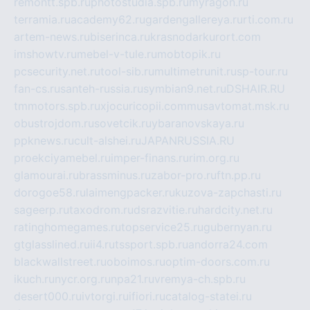
remontt.spb.ru
photostudia.spb.ru
myragon.ru
terramia.ru
academy62.ru
gardengallereya.ru
rti.com.ru
artem-news.ru
biserinca.ru
krasnodarkurort.com
imshowtv.ru
mebel-v-tule.ru
mobtopik.ru
pcsecurity.net.ru
tool-sib.ru
multimetrunit.ru
sp-tour.ru
fan-cs.ru
santeh-russia.ru
symbian9.net.ru
DSHAIR.RU
tmmotors.spb.ru
xjocuricopii.com
musavtomat.msk.ru
obustrojdom.ru
sovetcik.ru
ybaranovskaya.ru
ppknews.ru
cult-alshei.ru
JAPANRUSSIA.RU
proekciyamebel.ru
imper-finans.ru
rim.org.ru
glamourai.ru
brassminus.ru
zabor-pro.ru
ftn.pp.ru
dorogoe58.ru
laimengpacker.ru
kuzova-zapchasti.ru
sageerp.ru
taxodrom.ru
dsrazvitie.ru
hardcity.net.ru
ratinghomegames.ru
topservice25.ru
gubernyan.ru
gtglasslined.ru
ii4.ru
tssport.spb.ru
andorra24.com
blackwallstreet.ru
oboimos.ru
optim-doors.com.ru
ikuch.ru
nycr.org.ru
npa21.ru
vremya-ch.spb.ru
desert000.ru
ivtorgi.ru
ifiori.ru
catalog-statei.ru