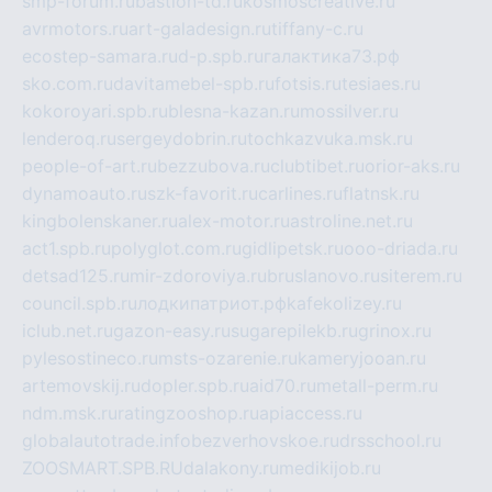
smp-forum.ru
bastion-td.ru
kosmoscreative.ru
avrmotors.ru
art-galadesign.ru
tiffany-c.ru
ecostep-samara.ru
d-p.spb.ru
галактика73.рф
sko.com.ru
davitamebel-spb.ru
fotsis.ru
tesiaes.ru
kokoroyari.spb.ru
blesna-kazan.ru
mossilver.ru
lenderoq.ru
sergeydobrin.ru
tochkazvuka.msk.ru
people-of-art.ru
bezzubova.ru
clubtibet.ru
orior-aks.ru
dynamoauto.ru
szk-favorit.ru
carlines.ru
flatnsk.ru
kingbolenskaner.ru
alex-motor.ru
astroline.net.ru
act1.spb.ru
polyglot.com.ru
gidlipetsk.ru
ooo-driada.ru
detsad125.ru
mir-zdoroviya.ru
bruslanovo.ru
siterem.ru
council.spb.ru
лодкипатриот.рф
kafekolizey.ru
iclub.net.ru
gazon-easy.ru
sugarepilekb.ru
grinox.ru
pylesostineco.ru
msts-ozarenie.ru
kameryjooan.ru
artemovskij.ru
dopler.spb.ru
aid70.ru
metall-perm.ru
ndm.msk.ru
ratingzooshop.ru
apiaccess.ru
globalautotrade.info
bezverhovskoe.ru
drsschool.ru
ZOOSMART.SPB.RU
dalakony.ru
medikijob.ru