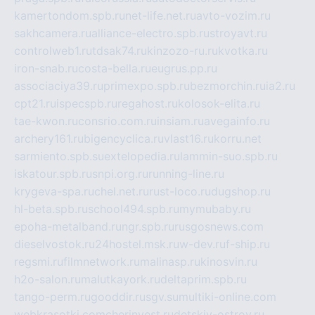
kamertondom.spb.ru
net-life.net.ru
avto-vozim.ru
sakhcamera.ru
alliance-electro.spb.ru
stroyavt.ru
controlweb1.ru
tdsak74.ru
kinzozo-ru.ru
kvotka.ru
iron-snab.ru
costa-bella.ru
eugrus.pp.ru
associaciya39.ru
primexpo.spb.ru
bezmorchin.ru
ia2.ru
cpt21.ru
ispecspb.ru
regahost.ru
kolosok-elita.ru
tae-kwon.ru
consrio.com.ru
insiam.ru
avegainfo.ru
archery161.ru
bigencyclica.ru
vlast16.ru
korru.net
sarmiento.spb.su
extelopedia.ru
lammin-suo.spb.ru
iskatour.spb.ru
snpi.org.ru
running-line.ru
krygeva-spa.ru
chel.net.ru
rust-loco.ru
dugshop.ru
hl-beta.spb.ru
school494.spb.ru
mymubaby.ru
epoha-metalband.ru
ngr.spb.ru
rusgosnews.com
dieselvostok.ru
24hostel.msk.ru
w-dev.ru
f-ship.ru
regsmi.ru
filmnetwork.ru
malinasp.ru
kinosvin.ru
h2o-salon.ru
malutkayork.ru
deltaprim.spb.ru
tango-perm.ru
gooddir.ru
sgv.su
multiki-online.com
webkrasotki.com
cherinvest.ru
detskiy-ostrov.ru