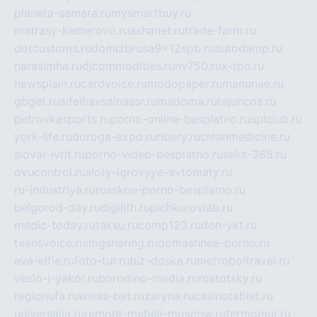
planeta-samara.ru
mysmartbuy.ru
matrasy-kemerovo.ru
ashanet.ru
trade-farm.ru
dotcustoms.ru
domizbrusa9x12spb.ru
autodamp.ru
narasimha.ru
djcommodities.ru
nv750.ru
x-ton.ru
newsplain.ru
cardvoice.ru
modopaper.ru
manunae.ru
gbget.ru
alfeihavsalnassr.ru
madoma.ru
tajuncos.ru
petrovkasports.ru
porno-online-besplatno.ru
splclub.ru
york-life.ru
doroga-expo.ru
ribery.ru
cleanmedicine.ru
slovar-ivrit.ru
porno-video-besplatno.ru
seks-365.ru
ovucontrol.ru
sloty-igrovyye-avtomaty.ru
ru-industriya.ru
russkoe-porno-besplatno.ru
belgorod-day.ru
digilith.ru
pichkurovlab.ru
medic-today.ru
taksu.ru
comp123.ru
don-ykt.ru
teensvoice.ru
imgsharing.ru
domashnee-porno.ru
eva-elfie.ru
foto-tur.ru
biz-doska.ru
metropoltravel.ru
veslo-i-yakor.ru
borodino-media.ru
rostotsky.ru
regionufa.ru
weiss-bet.ru
zaryna.ru
casinotablet.ru
universalia.ru
remont-mebeli-moscow.ru
termomur.ru