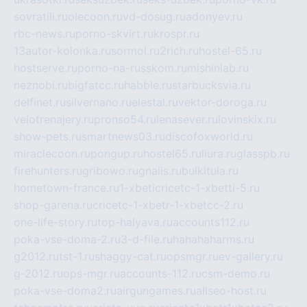
sovratili.ru
olecoon.ru
vd-dosug.ru
adonyev.ru
rbc-news.ru
porno-skvirt.ru
krospr.ru
13autor-kolonka.ru
sormol.ru
2rich.ru
hostel-65.ru
hostserve.ru
porno-na-russkom.ru
mishinlab.ru
neznobi.ru
bigfatcc.ru
habble.ru
starbucksvia.ru
delfinet.ru
silvernano.ru
elestal.ru
vektor-doroga.ru
velotrenajery.ru
pronso54.ru
lenasever.ru
lovinskix.ru
show-pets.ru
smartnews03.ru
discofoxworld.ru
miraclecoon.ru
pongup.ru
hostel65.ru
liura.ru
glasspb.ru
firehunters.ru
gribowo.ru
gnalis.ru
bulkitula.ru
hometown-france.ru
1-xbeticricetc-1-xbetti-5.ru
shop-garena.ru
cricetc-1-xbetr-1-xbetcc-2.ru
one-life-story.ru
top-halyava.ru
accounts112.ru
poka-vse-doma-2.ru
3-d-file.ru
hahahaharms.ru
g2012.ru
tst-1.ru
shaggy-cat.ru
opsmgr.ru
ev-gallery.ru
g-2012.ru
ops-mgr.ru
accounts-112.ru
csm-demo.ru
poka-vse-doma2.ru
airgungames.ru
allseo-host.ru