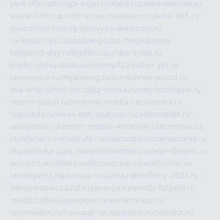
york-life.ru
doroga-expo.ru
ribery.ru
cleanmedicine.ru
slovar-ivrit.ru
porno-video-besplatno.ru
seks-365.ru
ovucontrol.ru
sloty-igrovyye-avtomaty.ru
ru-industriya.ru
russkoe-porno-besplatno.ru
belgorod-day.ru
digilith.ru
pichkurovlab.ru
medic-today.ru
taksu.ru
comp123.ru
don-ykt.ru
teensvoice.ru
imgsharing.ru
domashnee-porno.ru
eva-elfie.ru
foto-tur.ru
biz-doska.ru
metropoltravel.ru
veslo-i-yakor.ru
borodino-media.ru
rostotsky.ru
regionufa.ru
weiss-bet.ru
zaryna.ru
casinotablet.ru
universalia.ru
remont-mebeli-moscow.ru
termomur.ru
clubfisher.ru
remstirufa.ru
erdamchi.ru
doramamama.ru
muraviovka-park.ru
worldofwoman.ru
clean-dreams.ru
arkrym.ru
kristinita.ru
dircomputer.ru
healthenter.ru
textexperts.ru
pivnaya-kruzhka.ru
kinofilmy-2021.ru
demolalapaluza.ru
tanyavanya.ru
remstir-tolyatti.ru
msdip.ru
jdol.ru
sokolovr.ru
newtech-spb.ru
rezemkleim.ru
massage-tai.ru
seonub.ru
zvonitut.ru