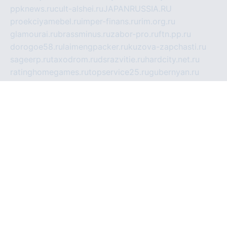
ppknews.ru
cult-alshei.ru
JAPANRUSSIA.RU
proekciyamebel.ru
imper-finans.ru
rim.org.ru
glamourai.ru
brassminus.ru
zabor-pro.ru
ftn.pp.ru
dorogoe58.ru
laimengpacker.ru
kuzova-zapchasti.ru
sageerp.ru
taxodrom.ru
dsrazvitie.ru
hardcity.net.ru
ratinghomegames.ru
topservice25.ru
gubernyan.ru
gtglasslined.ru
ii4.ru
tssport.spb.ru
andorra24.com
blackwallstreet.ru
oboimos.ru
optim-doors.com.ru
ikuch.ru
nycr.org.ru
npa21.ru
vremya-ch.spb.ru
desert000.ru
ivtorgi.ru
ifiori.ru
catalog-statei.ru
dcv.org.ru
spetsmaster174.ru
ipkameryhiseeu.ru
dum26.ru
ruspol.spb.ru
fr-opendp.ru
kam-solnyshko.ru
cheyenne-arapaho.ru
sevzapmetal.spb.ru
ted-lapidus.spb.ru
parasite-eliminator.ru
sigma-complete.ru
modernworld.ru
dama-moda.ru
eholot-group.ru
sk-nvkz.ru
DRONGOLD.RU
democratia2.ru
i-farmer.ru
mass-sport.org
jablonex.spb.ru
bookmess.ru
linkword.ru