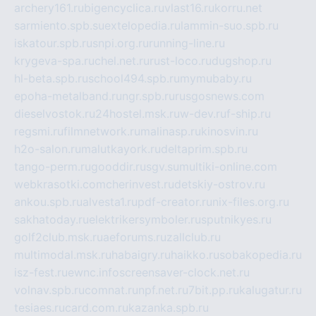
archery161.ru
bigencyclica.ru
vlast16.ru
korru.net
sarmiento.spb.su
extelopedia.ru
lammin-suo.spb.ru
iskatour.spb.ru
snpi.org.ru
running-line.ru
krygeva-spa.ru
chel.net.ru
rust-loco.ru
dugshop.ru
hl-beta.spb.ru
school494.spb.ru
mymubaby.ru
epoha-metalband.ru
ngr.spb.ru
rusgosnews.com
dieselvostok.ru
24hostel.msk.ru
w-dev.ru
f-ship.ru
regsmi.ru
filmnetwork.ru
malinasp.ru
kinosvin.ru
h2o-salon.ru
malutkayork.ru
deltaprim.spb.ru
tango-perm.ru
gooddir.ru
sgv.su
multiki-online.com
webkrasotki.com
cherinvest.ru
detskiy-ostrov.ru
ankou.spb.ru
alvesta1.ru
pdf-creator.ru
nix-files.org.ru
sakhatoday.ru
elektrikersymboler.ru
sputnikyes.ru
golf2club.msk.ru
aeforums.ru
zallclub.ru
multimodal.msk.ru
habaigry.ru
haikko.ru
sobakopedia.ru
isz-fest.ru
ewnc.info
screensaver-clock.net.ru
volnav.spb.ru
comnat.ru
npf.net.ru
7bit.pp.ru
kalugatur.ru
tesiaes.ru
card.com.ru
kazanka.spb.ru