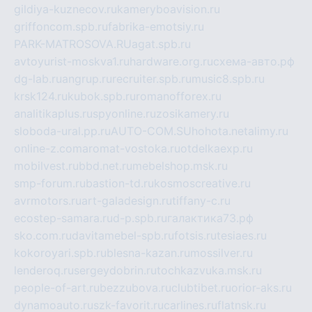
gildiya-kuznecov.ru
kameryboavision.ru
griffoncom.spb.ru
fabrika-emotsiy.ru
PARK-MATROSOVA.RU
agat.spb.ru
avtoyurist-moskva1.ru
hardware.org.ru
схема-авто.рф
dg-lab.ru
angrup.ru
recruiter.spb.ru
music8.spb.ru
krsk124.ru
kubok.spb.ru
romanofforex.ru
analitikaplus.ru
spyonline.ru
zosikamery.ru
sloboda-ural.pp.ru
AUTO-COM.SU
hohota.net
alimy.ru
online-z.com
aromat-vostoka.ru
otdelkaexp.ru
mobilvest.ru
bbd.net.ru
mebelshop.msk.ru
smp-forum.ru
bastion-td.ru
kosmoscreative.ru
avrmotors.ru
art-galadesign.ru
tiffany-c.ru
ecostep-samara.ru
d-p.spb.ru
галактика73.рф
sko.com.ru
davitamebel-spb.ru
fotsis.ru
tesiaes.ru
kokoroyari.spb.ru
blesna-kazan.ru
mossilver.ru
lenderoq.ru
sergeydobrin.ru
tochkazvuka.msk.ru
people-of-art.ru
bezzubova.ru
clubtibet.ru
orior-aks.ru
dynamoauto.ru
szk-favorit.ru
carlines.ru
flatnsk.ru