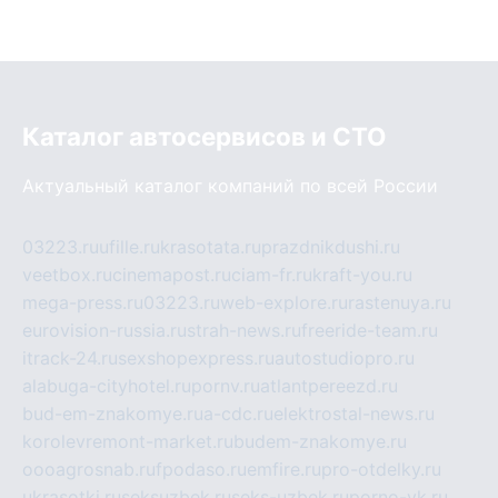
Каталог автосервисов и СТО
Актуальный каталог компаний по всей России
03223.ru
ufille.ru
krasotata.ru
prazdnikdushi.ru
veetbox.ru
cinemapost.ru
ciam-fr.ru
kraft-you.ru
mega-press.ru
03223.ru
web-explore.ru
rastenuya.ru
eurovision-russia.ru
strah-news.ru
freeride-team.ru
itrack-24.ru
sexshopexpress.ru
autostudiopro.ru
alabuga-cityhotel.ru
pornv.ru
atlantpereezd.ru
bud-em-znakomye.ru
a-cdc.ru
elektrostal-news.ru
korolevremont-market.ru
budem-znakomye.ru
oooagrosnab.ru
fpodaso.ru
emfire.ru
pro-otdelky.ru
ukrasotki.ru
seksuzbek.ru
seks-uzbek.ru
porno-vk.ru