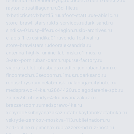
tehosmotre.ru
varieta-yug.ru
cricetc1xbetr1xbetcc2.ru
raytor-d.ru
atillagunn.ru
3d-file.ru
1xbeticricetc1xbetti5.ru
uafoot-statti.ru
e-abis1c.ru
store-brawl-stars.ru
kts-services.ru
dark-sand.ru
sindika-01.ru
sp-life.ru
x-legion.ru
sib-archives.ru
e-abis-1-c.ru
sindika01.ru
venda-festival.ru
store-brawlstars.ru
dooraleksandria.ru
antenna-highly.ru
mine-lab-msk.ru
1-mus.ru
3-sex-porn.ru
ban-damn.ru
purse-factory.ru
viagra-tablet.ru
fasbags.ru
adler-jun.ru
bandamn.ru
fincontech.ru
3sexporn.ru
1mus.ru
darksand.ru
rebus-toys.ru
minelab-msk.ru
alabuga-cityhotel.ru
medsprawo-4-ka.ru
2864420.ru
blagodarenie-spb.ru
zajmy24.ru
tovudyi-4-kuhnyanazakaz.ru
brazzerscom.ru
medsprawo4ka.ru
xehyroo5kuhnyanazakaz.ru
fabrikayfabrikaefabrika.ru
vskrytie-zamkov-moskva-113.ru
biletnadom.ru
zed-online.ru
pimchax.ru
brazzers-hd.ru
z-host.ru