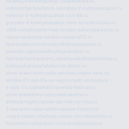
kitubeu2kuhnyanazakaz.ru
naperekate.ru
kuhnyaofabrikaufabrik.ru
kitubeu-2-kuhnyanazakaz.ru
xehyroo-5-kuhnyanazakaz.ru
cs-68.ru
guzywia-4-kuhnyanazakaz.ru
mir-tk.ru
vlknrussia.ru
cs68.ru
vladivostok-map.ru
video-seks.ru
bankaribi.ru
raszar.ru
vskrytie-zamkov-moskva113.ru
lipetsktelecom.ru
tovudyi4kuhnyanazakaz.ru
seksuzb.ru
guzywia4kuhnyanazakaz.ru
fabrikaofabrikaokuhny.ru
kuhnyaekuhnyaafabrika.ru
kuhnyaykuhnyayfabrika.ru
e-abis1c.ru
store-brawl-stars.ru
kts-services.ru
dark-sand.ru
sindika-01.ru
sp-life.ru
x-legion.ru
sib-archives.ru
e-abis-1-c.ru
sindika01.ru
venda-festival.ru
store-brawlstars.ru
dooraleksandria.ru
antenna-highly.ru
mine-lab-msk.ru
1-mus.ru
3-sex-porn.ru
ban-damn.ru
purse-factory.ru
viagra-tablet.ru
fasbags.ru
adler-jun.ru
bandamn.ru
fincontech.ru
3sexporn.ru
1mus.ru
darksand.ru