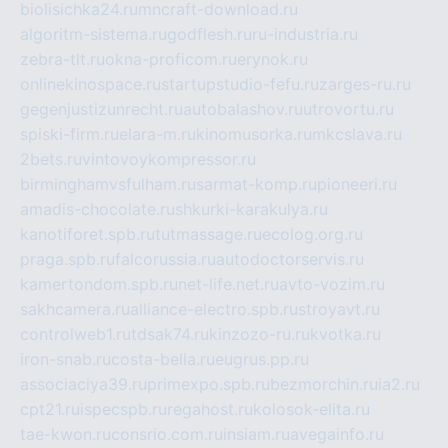
biolisichka24.ru
mncraft-download.ru
algoritm-sistema.ru
godflesh.ru
ru-industria.ru
zebra-tlt.ru
okna-proficom.ru
erynok.ru
onlinekinospace.ru
startupstudio-fefu.ru
zarges-ru.ru
gegenjustizunrecht.ru
autobalashov.ru
utrovortu.ru
spiski-firm.ru
elara-m.ru
kinomusorka.ru
mkcslava.ru
2bets.ru
vintovoykompressor.ru
birminghamvsfulham.ru
sarmat-komp.ru
pioneeri.ru
amadis-chocolate.ru
shkurki-karakulya.ru
kanotiforet.spb.ru
tutmassage.ru
ecolog.org.ru
praga.spb.ru
falcorussia.ru
autodoctorservis.ru
kamertondom.spb.ru
net-life.net.ru
avto-vozim.ru
sakhcamera.ru
alliance-electro.spb.ru
stroyavt.ru
controlweb1.ru
tdsak74.ru
kinzozo-ru.ru
kvotka.ru
iron-snab.ru
costa-bella.ru
eugrus.pp.ru
associaciya39.ru
primexpo.spb.ru
bezmorchin.ru
ia2.ru
cpt21.ru
ispecspb.ru
regahost.ru
kolosok-elita.ru
tae-kwon.ru
consrio.com.ru
insiam.ru
avegainfo.ru