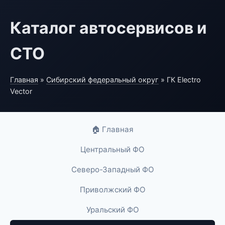
Каталог автосервисов и
СТО
Главная
»
Сибирский федеральный округ
» ГК Electro
Vector
🏠 Главная
Центральный ФО
Северо-Западный ФО
Приволжский ФО
Уральский ФО