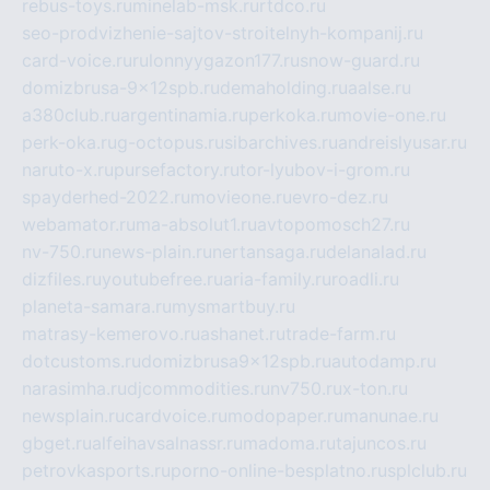
rebus-toys.ru
minelab-msk.ru
rtdco.ru
seo-prodvizhenie-sajtov-stroitelnyh-kompanij.ru
card-voice.ru
rulonnyygazon177.ru
snow-guard.ru
domizbrusa-9x12spb.ru
demaholding.ru
aalse.ru
a380club.ru
argentinamia.ru
perkoka.ru
movie-one.ru
perk-oka.ru
g-octopus.ru
sibarchives.ru
andreislyusar.ru
naruto-x.ru
pursefactory.ru
tor-lyubov-i-grom.ru
spayderhed-2022.ru
movieone.ru
evro-dez.ru
webamator.ru
ma-absolut1.ru
avtopomosch27.ru
nv-750.ru
news-plain.ru
nertansaga.ru
delanalad.ru
dizfiles.ru
youtubefree.ru
aria-family.ru
roadli.ru
planeta-samara.ru
mysmartbuy.ru
matrasy-kemerovo.ru
ashanet.ru
trade-farm.ru
dotcustoms.ru
domizbrusa9x12spb.ru
autodamp.ru
narasimha.ru
djcommodities.ru
nv750.ru
x-ton.ru
newsplain.ru
cardvoice.ru
modopaper.ru
manunae.ru
gbget.ru
alfeihavsalnassr.ru
madoma.ru
tajuncos.ru
petrovkasports.ru
porno-online-besplatno.ru
splclub.ru