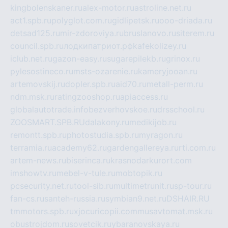
kingbolenskaner.ru
alex-motor.ru
astroline.net.ru
act1.spb.ru
polyglot.com.ru
gidlipetsk.ru
ooo-driada.ru
detsad125.ru
mir-zdoroviya.ru
bruslanovo.ru
siterem.ru
council.spb.ru
лодкипатриот.рф
kafekolizey.ru
iclub.net.ru
gazon-easy.ru
sugarepilekb.ru
grinox.ru
pylesostineco.ru
msts-ozarenie.ru
kameryjooan.ru
artemovskij.ru
dopler.spb.ru
aid70.ru
metall-perm.ru
ndm.msk.ru
ratingzooshop.ru
apiaccess.ru
globalautotrade.info
bezverhovskoe.ru
drsschool.ru
ZOOSMART.SPB.RU
dalakony.ru
medikijob.ru
remontt.spb.ru
photostudia.spb.ru
myragon.ru
terramia.ru
academy62.ru
gardengallereya.ru
rti.com.ru
artem-news.ru
biserinca.ru
krasnodarkurort.com
imshowtv.ru
mebel-v-tule.ru
mobtopik.ru
pcsecurity.net.ru
tool-sib.ru
multimetrunit.ru
sp-tour.ru
fan-cs.ru
santeh-russia.ru
symbian9.net.ru
DSHAIR.RU
tmmotors.spb.ru
xjocuricopii.com
musavtomat.msk.ru
obustrojdom.ru
sovetcik.ru
ybaranovskaya.ru