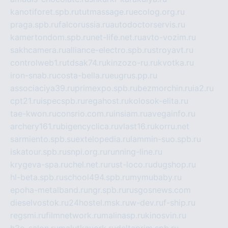
kanotiforet.spb.ru
tutmassage.ru
ecolog.org.ru
praga.spb.ru
falcorussia.ru
autodoctorservis.ru
kamertondom.spb.ru
net-life.net.ru
avto-vozim.ru
sakhcamera.ru
alliance-electro.spb.ru
stroyavt.ru
controlweb1.ru
tdsak74.ru
kinzozo-ru.ru
kvotka.ru
iron-snab.ru
costa-bella.ru
eugrus.pp.ru
associaciya39.ru
primexpo.spb.ru
bezmorchin.ru
ia2.ru
cpt21.ru
ispecspb.ru
regahost.ru
kolosok-elita.ru
tae-kwon.ru
consrio.com.ru
insiam.ru
avegainfo.ru
archery161.ru
bigencyclica.ru
vlast16.ru
korru.net
sarmiento.spb.su
extelopedia.ru
lammin-suo.spb.ru
iskatour.spb.ru
snpi.org.ru
running-line.ru
krygeva-spa.ru
chel.net.ru
rust-loco.ru
dugshop.ru
hl-beta.spb.ru
school494.spb.ru
mymubaby.ru
epoha-metalband.ru
ngr.spb.ru
rusgosnews.com
dieselvostok.ru
24hostel.msk.ru
w-dev.ru
f-ship.ru
regsmi.ru
filmnetwork.ru
malinasp.ru
kinosvin.ru
h2o-salon.ru
malutkayork.ru
deltaprim.spb.ru