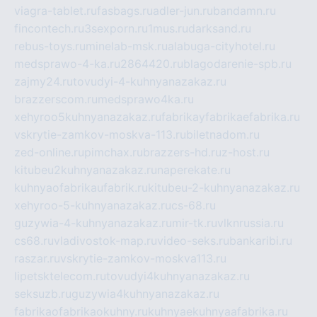
viagra-tablet.ru
fasbags.ru
adler-jun.ru
bandamn.ru
fincontech.ru
3sexporn.ru
1mus.ru
darksand.ru
rebus-toys.ru
minelab-msk.ru
alabuga-cityhotel.ru
medsprawo-4-ka.ru
2864420.ru
blagodarenie-spb.ru
zajmy24.ru
tovudyi-4-kuhnyanazakaz.ru
brazzerscom.ru
medsprawo4ka.ru
xehyroo5kuhnyanazakaz.ru
fabrikayfabrikaefabrika.ru
vskrytie-zamkov-moskva-113.ru
biletnadom.ru
zed-online.ru
pimchax.ru
brazzers-hd.ru
z-host.ru
kitubeu2kuhnyanazakaz.ru
naperekate.ru
kuhnyaofabrikaufabrik.ru
kitubeu-2-kuhnyanazakaz.ru
xehyroo-5-kuhnyanazakaz.ru
cs-68.ru
guzywia-4-kuhnyanazakaz.ru
mir-tk.ru
vlknrussia.ru
cs68.ru
vladivostok-map.ru
video-seks.ru
bankaribi.ru
raszar.ru
vskrytie-zamkov-moskva113.ru
lipetsktelecom.ru
tovudyi4kuhnyanazakaz.ru
seksuzb.ru
guzywia4kuhnyanazakaz.ru
fabrikaofabrikaokuhny.ru
kuhnyaekuhnyaafabrika.ru