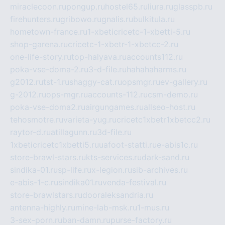
miraclecoon.ru
pongup.ru
hostel65.ru
liura.ru
glasspb.ru
firehunters.ru
gribowo.ru
gnalis.ru
bulkitula.ru
hometown-france.ru
1-xbeticricetc-1-xbetti-5.ru
shop-garena.ru
cricetc-1-xbetr-1-xbetcc-2.ru
one-life-story.ru
top-halyava.ru
accounts112.ru
poka-vse-doma-2.ru
3-d-file.ru
hahahaharms.ru
g2012.ru
tst-1.ru
shaggy-cat.ru
opsmgr.ru
ev-gallery.ru
g-2012.ru
ops-mgr.ru
accounts-112.ru
csm-demo.ru
poka-vse-doma2.ru
airgungames.ru
allseo-host.ru
tehosmotre.ru
varieta-yug.ru
cricetc1xbetr1xbetcc2.ru
raytor-d.ru
atillagunn.ru
3d-file.ru
1xbeticricetc1xbetti5.ru
uafoot-statti.ru
e-abis1c.ru
store-brawl-stars.ru
kts-services.ru
dark-sand.ru
sindika-01.ru
sp-life.ru
x-legion.ru
sib-archives.ru
e-abis-1-c.ru
sindika01.ru
venda-festival.ru
store-brawlstars.ru
dooraleksandria.ru
antenna-highly.ru
mine-lab-msk.ru
1-mus.ru
3-sex-porn.ru
ban-damn.ru
purse-factory.ru