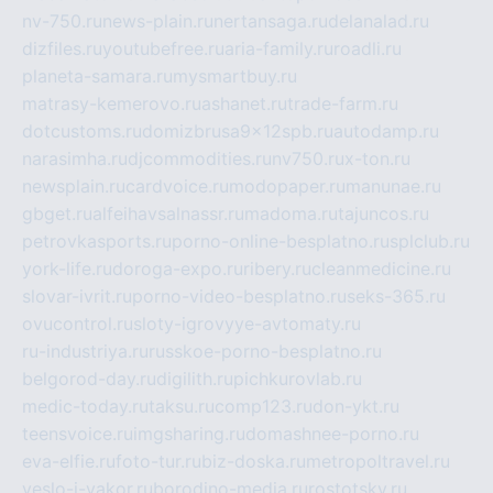
nv-750.ru
news-plain.ru
nertansaga.ru
delanalad.ru
dizfiles.ru
youtubefree.ru
aria-family.ru
roadli.ru
planeta-samara.ru
mysmartbuy.ru
matrasy-kemerovo.ru
ashanet.ru
trade-farm.ru
dotcustoms.ru
domizbrusa9x12spb.ru
autodamp.ru
narasimha.ru
djcommodities.ru
nv750.ru
x-ton.ru
newsplain.ru
cardvoice.ru
modopaper.ru
manunae.ru
gbget.ru
alfeihavsalnassr.ru
madoma.ru
tajuncos.ru
petrovkasports.ru
porno-online-besplatno.ru
splclub.ru
york-life.ru
doroga-expo.ru
ribery.ru
cleanmedicine.ru
slovar-ivrit.ru
porno-video-besplatno.ru
seks-365.ru
ovucontrol.ru
sloty-igrovyye-avtomaty.ru
ru-industriya.ru
russkoe-porno-besplatno.ru
belgorod-day.ru
digilith.ru
pichkurovlab.ru
medic-today.ru
taksu.ru
comp123.ru
don-ykt.ru
teensvoice.ru
imgsharing.ru
domashnee-porno.ru
eva-elfie.ru
foto-tur.ru
biz-doska.ru
metropoltravel.ru
veslo-i-yakor.ru
borodino-media.ru
rostotsky.ru