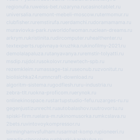
regionufa.ru
weiss-bet.ru
zaryna.ru
casinotablet.ru
universalia.ru
remont-mebeli-moscow.ru
termomur.ru
clubfisher.ru
remstirufa.ru
erdamchi.ru
doramamama.ru
muraviovka-park.ru
worldofwoman.ru
clean-dreams.ru
arkrym.ru
kristinita.ru
dircomputer.ru
healthenter.ru
textexperts.ru
pivnaya-kruzhka.ru
kinofilmy-2021.ru
demolalapaluza.ru
tanyavanya.ru
remstir-tolyatti.ru
msdip.ru
jdol.ru
sokolovr.ru
newtech-spb.ru
rezemkleim.ru
massage-tai.ru
seonub.ru
zvonitut.ru
biolisichka24.ru
mncraft-download.ru
algoritm-sistema.ru
godflesh.ru
ru-industria.ru
zebra-tlt.ru
okna-proficom.ru
erynok.ru
onlinekinospace.ru
startupstudio-fefu.ru
zarges-ru.ru
gegenjustizunrecht.ru
autobalashov.ru
utrovortu.ru
spiski-firm.ru
elara-m.ru
kinomusorka.ru
mkcslava.ru
2bets.ru
vintovoykompressor.ru
birminghamvsfulham.ru
sarmat-komp.ru
pioneeri.ru
amadis-chocolate.ru
shkurki-karakulya.ru