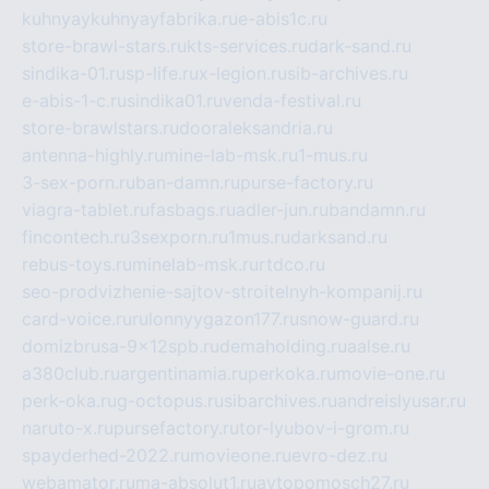
kuhnyaykuhnyayfabrika.ru
e-abis1c.ru
store-brawl-stars.ru
kts-services.ru
dark-sand.ru
sindika-01.ru
sp-life.ru
x-legion.ru
sib-archives.ru
e-abis-1-c.ru
sindika01.ru
venda-festival.ru
store-brawlstars.ru
dooraleksandria.ru
antenna-highly.ru
mine-lab-msk.ru
1-mus.ru
3-sex-porn.ru
ban-damn.ru
purse-factory.ru
viagra-tablet.ru
fasbags.ru
adler-jun.ru
bandamn.ru
fincontech.ru
3sexporn.ru
1mus.ru
darksand.ru
rebus-toys.ru
minelab-msk.ru
rtdco.ru
seo-prodvizhenie-sajtov-stroitelnyh-kompanij.ru
card-voice.ru
rulonnyygazon177.ru
snow-guard.ru
domizbrusa-9x12spb.ru
demaholding.ru
aalse.ru
a380club.ru
argentinamia.ru
perkoka.ru
movie-one.ru
perk-oka.ru
g-octopus.ru
sibarchives.ru
andreislyusar.ru
naruto-x.ru
pursefactory.ru
tor-lyubov-i-grom.ru
spayderhed-2022.ru
movieone.ru
evro-dez.ru
webamator.ru
ma-absolut1.ru
avtopomosch27.ru