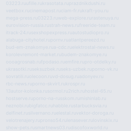
03223.ru
ufille.ru
krasotata.ru
prazdnikdushi.ru
veetbox.ru
cinemapost.ru
ciam-fr.ru
kraft-you.ru
mega-press.ru
03223.ru
web-explore.ru
rastenuya.ru
eurovision-russia.ru
strah-news.ru
freeride-team.ru
itrack-24.ru
sexshopexpress.ru
autostudiopro.ru
alabuga-cityhotel.ru
pornv.ru
atlantpereezd.ru
bud-em-znakomye.ru
a-cdc.ru
elektrostal-news.ru
korolevremont-market.ru
budem-znakomye.ru
oooagrosnab.ru
fpodaso.ru
emfire.ru
pro-otdelky.ru
ukrasotki.ru
seksuzbek.ru
seks-uzbek.ru
porno-vk.ru
sovratili.ru
olecoon.ru
vd-dosug.ru
adonyev.ru
rbc-news.ru
porno-skvirt.ru
krospr.ru
13autor-kolonka.ru
sormol.ru
2rich.ru
hostel-65.ru
hostserve.ru
porno-na-russkom.ru
mishinlab.ru
neznobi.ru
bigfatcc.ru
habble.ru
starbucksvia.ru
delfinet.ru
silvernano.ru
elestal.ru
vektor-doroga.ru
velotrenajery.ru
pronso54.ru
lenasever.ru
lovinskix.ru
show-pets.ru
smartnews03.ru
discofoxworld.ru