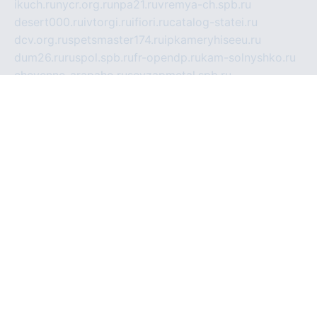
ikuch.ru
nycr.org.ru
npa21.ru
vremya-ch.spb.ru
desert000.ru
ivtorgi.ru
ifiori.ru
catalog-statei.ru
dcv.org.ru
spetsmaster174.ru
ipkameryhiseeu.ru
dum26.ru
ruspol.spb.ru
fr-opendp.ru
kam-solnyshko.ru
cheyenne-arapaho.ru
sevzapmetal.spb.ru
ted-lapidus.spb.ru
parasite-eliminator.ru
sigma-complete.ru
modernworld.ru
dama-moda.ru
eholot-group.ru
sk-nvkz.ru
DRONGOLD.RU
democratia2.ru
i-farmer.ru
mass-sport.org
jablonex.spb.ru
bookmess.ru
linkword.ru
refineua.com.ru
cs-spec.net.ru
altay-mebel.ru
DNK-THEATRE.RU
mechaniks.spb.ru
ipcamtechage.ru
skosta.ru
a-sun.ru
stroy-ldsp.ru
snowlands.org.ru
childrensshoes.ru
mrlizzy.ru
mebelsofiakrd.ru
bulizhenko.ru
rumantick.net.ru
mtszerno.ru
daily-fishing.ru
glushiteli-v-spb.ru
megasat.org.ru
localization.net.ru
flyingfish.pp.ru
ds5teremok.ru
aclib.spb.ru
komissionka30.ru
mag-profit.ru