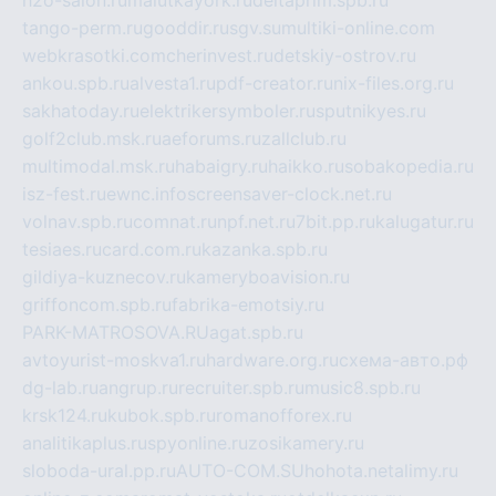
tango-perm.ru
gooddir.ru
sgv.su
multiki-online.com
webkrasotki.com
cherinvest.ru
detskiy-ostrov.ru
ankou.spb.ru
alvesta1.ru
pdf-creator.ru
nix-files.org.ru
sakhatoday.ru
elektrikersymboler.ru
sputnikyes.ru
golf2club.msk.ru
aeforums.ru
zallclub.ru
multimodal.msk.ru
habaigry.ru
haikko.ru
sobakopedia.ru
isz-fest.ru
ewnc.info
screensaver-clock.net.ru
volnav.spb.ru
comnat.ru
npf.net.ru
7bit.pp.ru
kalugatur.ru
tesiaes.ru
card.com.ru
kazanka.spb.ru
gildiya-kuznecov.ru
kameryboavision.ru
griffoncom.spb.ru
fabrika-emotsiy.ru
PARK-MATROSOVA.RU
agat.spb.ru
avtoyurist-moskva1.ru
hardware.org.ru
схема-авто.рф
dg-lab.ru
angrup.ru
recruiter.spb.ru
music8.spb.ru
krsk124.ru
kubok.spb.ru
romanofforex.ru
analitikaplus.ru
spyonline.ru
zosikamery.ru
sloboda-ural.pp.ru
AUTO-COM.SU
hohota.net
alimy.ru