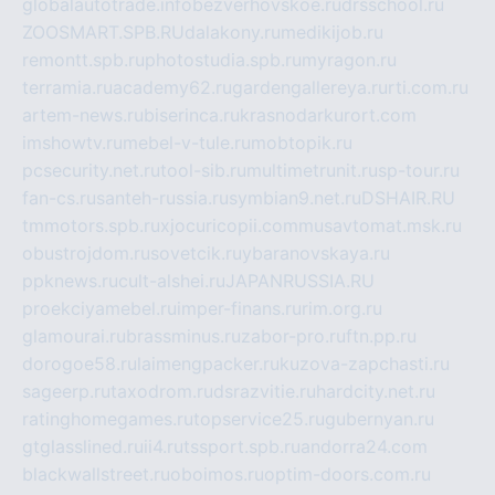
globalautotrade.info
bezverhovskoe.ru
drsschool.ru
ZOOSMART.SPB.RU
dalakony.ru
medikijob.ru
remontt.spb.ru
photostudia.spb.ru
myragon.ru
terramia.ru
academy62.ru
gardengallereya.ru
rti.com.ru
artem-news.ru
biserinca.ru
krasnodarkurort.com
imshowtv.ru
mebel-v-tule.ru
mobtopik.ru
pcsecurity.net.ru
tool-sib.ru
multimetrunit.ru
sp-tour.ru
fan-cs.ru
santeh-russia.ru
symbian9.net.ru
DSHAIR.RU
tmmotors.spb.ru
xjocuricopii.com
musavtomat.msk.ru
obustrojdom.ru
sovetcik.ru
ybaranovskaya.ru
ppknews.ru
cult-alshei.ru
JAPANRUSSIA.RU
proekciyamebel.ru
imper-finans.ru
rim.org.ru
glamourai.ru
brassminus.ru
zabor-pro.ru
ftn.pp.ru
dorogoe58.ru
laimengpacker.ru
kuzova-zapchasti.ru
sageerp.ru
taxodrom.ru
dsrazvitie.ru
hardcity.net.ru
ratinghomegames.ru
topservice25.ru
gubernyan.ru
gtglasslined.ru
ii4.ru
tssport.spb.ru
andorra24.com
blackwallstreet.ru
oboimos.ru
optim-doors.com.ru