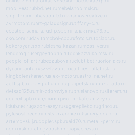
online-z.com
aromat-vostoka.ru
otdelkaexp.ru
mobilvest.ru
bbd.net.ru
mebelshop.msk.ru
smp-forum.ru
bastion-td.ru
kosmoscreative.ru
avrmotors.ru
art-galadesign.ru
tiffany-c.ru
ecostep-samara.ru
d-p.spb.ru
галактика73.рф
sko.com.ru
davitamebel-spb.ru
fotsis.ru
tesiaes.ru
kokoroyari.spb.ru
blesna-kazan.ru
mossilver.ru
lenderoq.ru
sergeydobrin.ru
tochkazvuka.msk.ru
people-of-art.ru
bezzubova.ru
clubtibet.ru
orior-aks.ru
dynamoauto.ru
szk-favorit.ru
carlines.ru
flatnsk.ru
kingbolenskaner.ru
alex-motor.ru
astroline.net.ru
act1.spb.ru
polyglot.com.ru
gidlipetsk.ru
ooo-driada.ru
detsad125.ru
mir-zdoroviya.ru
bruslanovo.ru
siterem.ru
council.spb.ru
лодкипатриот.рф
kafekolizey.ru
iclub.net.ru
gazon-easy.ru
sugarepilekb.ru
grinox.ru
pylesostineco.ru
msts-ozarenie.ru
kameryjooan.ru
artemovskij.ru
dopler.spb.ru
aid70.ru
metall-perm.ru
ndm.msk.ru
ratingzooshop.ru
apiaccess.ru