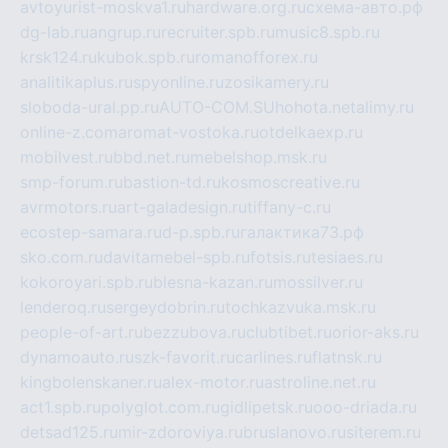
avtoyurist-moskva1.ru
hardware.org.ru
схема-авто.рф
dg-lab.ru
angrup.ru
recruiter.spb.ru
music8.spb.ru
krsk124.ru
kubok.spb.ru
romanofforex.ru
analitikaplus.ru
spyonline.ru
zosikamery.ru
sloboda-ural.pp.ru
AUTO-COM.SU
hohota.net
alimy.ru
online-z.com
aromat-vostoka.ru
otdelkaexp.ru
mobilvest.ru
bbd.net.ru
mebelshop.msk.ru
smp-forum.ru
bastion-td.ru
kosmoscreative.ru
avrmotors.ru
art-galadesign.ru
tiffany-c.ru
ecostep-samara.ru
d-p.spb.ru
галактика73.рф
sko.com.ru
davitamebel-spb.ru
fotsis.ru
tesiaes.ru
kokoroyari.spb.ru
blesna-kazan.ru
mossilver.ru
lenderoq.ru
sergeydobrin.ru
tochkazvuka.msk.ru
people-of-art.ru
bezzubova.ru
clubtibet.ru
orior-aks.ru
dynamoauto.ru
szk-favorit.ru
carlines.ru
flatnsk.ru
kingbolenskaner.ru
alex-motor.ru
astroline.net.ru
act1.spb.ru
polyglot.com.ru
gidlipetsk.ru
ooo-driada.ru
detsad125.ru
mir-zdoroviya.ru
bruslanovo.ru
siterem.ru