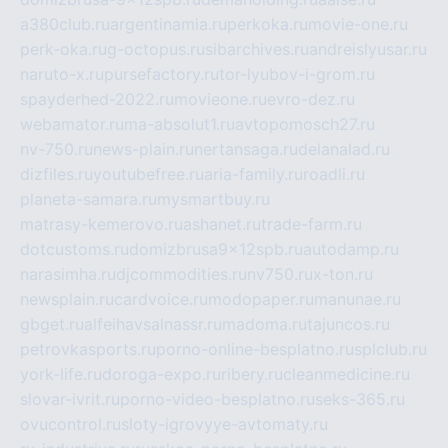
a380club.ru
argentinamia.ru
perkoka.ru
movie-one.ru
perk-oka.ru
g-octopus.ru
sibarchives.ru
andreislyusar.ru
naruto-x.ru
pursefactory.ru
tor-lyubov-i-grom.ru
spayderhed-2022.ru
movieone.ru
evro-dez.ru
webamator.ru
ma-absolut1.ru
avtopomosch27.ru
nv-750.ru
news-plain.ru
nertansaga.ru
delanalad.ru
dizfiles.ru
youtubefree.ru
aria-family.ru
roadli.ru
planeta-samara.ru
mysmartbuy.ru
matrasy-kemerovo.ru
ashanet.ru
trade-farm.ru
dotcustoms.ru
domizbrusa9x12spb.ru
autodamp.ru
narasimha.ru
djcommodities.ru
nv750.ru
x-ton.ru
newsplain.ru
cardvoice.ru
modopaper.ru
manunae.ru
gbget.ru
alfeihavsalnassr.ru
madoma.ru
tajuncos.ru
petrovkasports.ru
porno-online-besplatno.ru
splclub.ru
york-life.ru
doroga-expo.ru
ribery.ru
cleanmedicine.ru
slovar-ivrit.ru
porno-video-besplatno.ru
seks-365.ru
ovucontrol.ru
sloty-igrovyye-avtomaty.ru