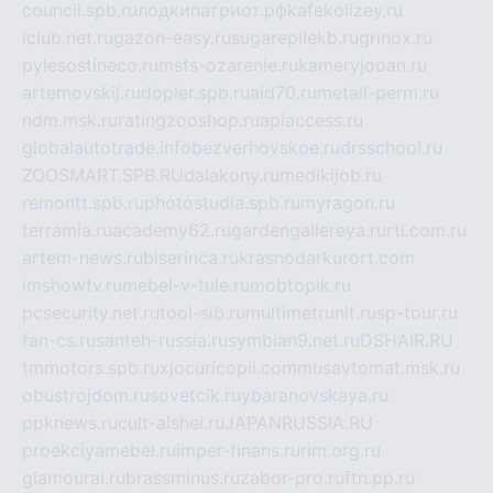
council.spb.ru
лодкипатриот.рф
kafekolizey.ru
iclub.net.ru
gazon-easy.ru
sugarepilekb.ru
grinox.ru
pylesostineco.ru
msts-ozarenie.ru
kameryjooan.ru
artemovskij.ru
dopler.spb.ru
aid70.ru
metall-perm.ru
ndm.msk.ru
ratingzooshop.ru
apiaccess.ru
globalautotrade.info
bezverhovskoe.ru
drsschool.ru
ZOOSMART.SPB.RU
dalakony.ru
medikijob.ru
remontt.spb.ru
photostudia.spb.ru
myragon.ru
terramia.ru
academy62.ru
gardengallereya.ru
rti.com.ru
artem-news.ru
biserinca.ru
krasnodarkurort.com
imshowtv.ru
mebel-v-tule.ru
mobtopik.ru
pcsecurity.net.ru
tool-sib.ru
multimetrunit.ru
sp-tour.ru
fan-cs.ru
santeh-russia.ru
symbian9.net.ru
DSHAIR.RU
tmmotors.spb.ru
xjocuricopii.com
musavtomat.msk.ru
obustrojdom.ru
sovetcik.ru
ybaranovskaya.ru
ppknews.ru
cult-alshei.ru
JAPANRUSSIA.RU
proekciyamebel.ru
imper-finans.ru
rim.org.ru
glamourai.ru
brassminus.ru
zabor-pro.ru
ftn.pp.ru