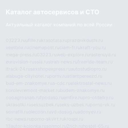
Каталог автосервисов и СТО
Актуальный каталог компаний по всей России
03223.ru
ufille.ru
krasotata.ru
prazdnikdushi.ru
veetbox.ru
cinemapost.ru
ciam-fr.ru
kraft-you.ru
mega-press.ru
03223.ru
web-explore.ru
rastenuya.ru
eurovision-russia.ru
strah-news.ru
freeride-team.ru
itrack-24.ru
sexshopexpress.ru
autostudiopro.ru
alabuga-cityhotel.ru
pornv.ru
atlantpereezd.ru
bud-em-znakomye.ru
a-cdc.ru
elektrostal-news.ru
korolevremont-market.ru
budem-znakomye.ru
oooagrosnab.ru
fpodaso.ru
emfire.ru
pro-otdelky.ru
ukrasotki.ru
seksuzbek.ru
seks-uzbek.ru
porno-vk.ru
sovratili.ru
olecoon.ru
vd-dosug.ru
adonyev.ru
rbc-news.ru
porno-skvirt.ru
krospr.ru
13autor-kolonka.ru
sormol.ru
2rich.ru
hostel-65.ru