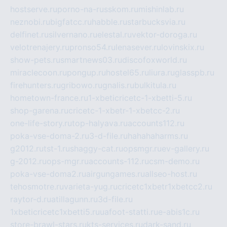
hostserve.ru
porno-na-russkom.ru
mishinlab.ru
neznobi.ru
bigfatcc.ru
habble.ru
starbucksvia.ru
delfinet.ru
silvernano.ru
elestal.ru
vektor-doroga.ru
velotrenajery.ru
pronso54.ru
lenasever.ru
lovinskix.ru
show-pets.ru
smartnews03.ru
discofoxworld.ru
miraclecoon.ru
pongup.ru
hostel65.ru
liura.ru
glasspb.ru
firehunters.ru
gribowo.ru
gnalis.ru
bulkitula.ru
hometown-france.ru
1-xbeticricetc-1-xbetti-5.ru
shop-garena.ru
cricetc-1-xbetr-1-xbetcc-2.ru
one-life-story.ru
top-halyava.ru
accounts112.ru
poka-vse-doma-2.ru
3-d-file.ru
hahahaharms.ru
g2012.ru
tst-1.ru
shaggy-cat.ru
opsmgr.ru
ev-gallery.ru
g-2012.ru
ops-mgr.ru
accounts-112.ru
csm-demo.ru
poka-vse-doma2.ru
airgungames.ru
allseo-host.ru
tehosmotre.ru
varieta-yug.ru
cricetc1xbetr1xbetcc2.ru
raytor-d.ru
atillagunn.ru
3d-file.ru
1xbeticricetc1xbetti5.ru
uafoot-statti.ru
e-abis1c.ru
store-brawl-stars.ru
kts-services.ru
dark-sand.ru