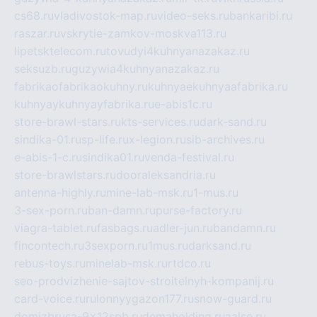
cs68.ru
vladivostok-map.ru
video-seks.ru
bankaribi.ru
raszar.ru
vskrytie-zamkov-moskva113.ru
lipetsktelecom.ru
tovudyi4kuhnyanazakaz.ru
seksuzb.ru
guzywia4kuhnyanazakaz.ru
fabrikaofabrikaokuhny.ru
kuhnyaekuhnyaafabrika.ru
kuhnyaykuhnyayfabrika.ru
e-abis1c.ru
store-brawl-stars.ru
kts-services.ru
dark-sand.ru
sindika-01.ru
sp-life.ru
x-legion.ru
sib-archives.ru
e-abis-1-c.ru
sindika01.ru
venda-festival.ru
store-brawlstars.ru
dooraleksandria.ru
antenna-highly.ru
mine-lab-msk.ru
1-mus.ru
3-sex-porn.ru
ban-damn.ru
purse-factory.ru
viagra-tablet.ru
fasbags.ru
adler-jun.ru
bandamn.ru
fincontech.ru
3sexporn.ru
1mus.ru
darksand.ru
rebus-toys.ru
minelab-msk.ru
rtdco.ru
seo-prodvizhenie-sajtov-stroitelnyh-kompanij.ru
card-voice.ru
rulonnyygazon177.ru
snow-guard.ru
domizbrusa-9x12spb.ru
demaholding.ru
aalse.ru