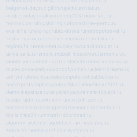
ru-industriya.ru
russkoe-porno-besplatno.ru
belgorod-day.ru
digilith.ru
pichkurovlab.ru
medic-today.ru
taksu.ru
comp123.ru
don-ykt.ru
teensvoice.ru
imgsharing.ru
domashnee-porno.ru
eva-elfie.ru
foto-tur.ru
biz-doska.ru
metropoltravel.ru
veslo-i-yakor.ru
borodino-media.ru
rostotsky.ru
regionufa.ru
weiss-bet.ru
zaryna.ru
casinotablet.ru
universalia.ru
remont-mebeli-moscow.ru
termomur.ru
clubfisher.ru
remstirufa.ru
erdamchi.ru
doramamama.ru
muraviovka-park.ru
worldofwoman.ru
clean-dreams.ru
arkrym.ru
kristinita.ru
dircomputer.ru
healthenter.ru
textexperts.ru
pivnaya-kruzhka.ru
kinofilmy-2021.ru
demolalapaluza.ru
tanyavanya.ru
remstir-tolyatti.ru
msdip.ru
jdol.ru
sokolovr.ru
newtech-spb.ru
rezemkleim.ru
massage-tai.ru
seonub.ru
zvonitut.ru
biolisichka24.ru
mncraft-download.ru
algoritm-sistema.ru
godflesh.ru
ru-industria.ru
zebra-tlt.ru
okna-proficom.ru
erynok.ru