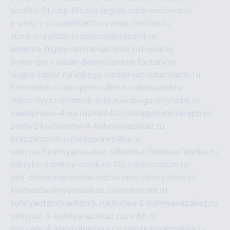
sindika-01.ru
sp-life.ru
x-legion.ru
sib-archives.ru
e-abis-1-c.ru
sindika01.ru
venda-festival.ru
store-brawlstars.ru
dooraleksandria.ru
antenna-highly.ru
mine-lab-msk.ru
1-mus.ru
3-sex-porn.ru
ban-damn.ru
purse-factory.ru
viagra-tablet.ru
fasbags.ru
adler-jun.ru
bandamn.ru
fincontech.ru
3sexporn.ru
1mus.ru
darksand.ru
rebus-toys.ru
minelab-msk.ru
alabuga-cityhotel.ru
medsprawo-4-ka.ru
2864420.ru
blagodarenie-spb.ru
zajmy24.ru
tovudyi-4-kuhnyanazakaz.ru
brazzerscom.ru
medsprawo4ka.ru
xehyroo5kuhnyanazakaz.ru
fabrikayfabrikaefabrika.ru
vskrytie-zamkov-moskva-113.ru
biletnadom.ru
zed-online.ru
pimchax.ru
brazzers-hd.ru
z-host.ru
kitubeu2kuhnyanazakaz.ru
naperekate.ru
kuhnyaofabrikaufabrik.ru
kitubeu-2-kuhnyanazakaz.ru
xehyroo-5-kuhnyanazakaz.ru
cs-68.ru
guzywia-4-kuhnyanazakaz.ru
mir-tk.ru
vlknrussia.ru