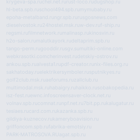
krygeva-spa.ru
chel.net.ru
rust-loco.ru
dugshop.ru
hl-beta.spb.ru
school494.spb.ru
mymubaby.ru
epoha-metalband.ru
ngr.spb.ru
rusgosnews.com
dieselvostok.ru
24hostel.msk.ru
w-dev.ru
f-ship.ru
regsmi.ru
filmnetwork.ru
malinasp.ru
kinosvin.ru
h2o-salon.ru
malutkayork.ru
deltaprim.spb.ru
tango-perm.ru
gooddir.ru
sgv.su
multiki-online.com
webkrasotki.com
cherinvest.ru
detskiy-ostrov.ru
ankou.spb.ru
alvesta1.ru
pdf-creator.ru
nix-files.org.ru
sakhatoday.ru
elektrikersymboler.ru
sputnikyes.ru
golf2club.msk.ru
aeforums.ru
zallclub.ru
multimodal.msk.ru
habaigry.ru
haikko.ru
sobakopedia.ru
isz-fest.ru
ewnc.info
screensaver-clock.net.ru
volnav.spb.ru
comnat.ru
npf.net.ru
7bit.pp.ru
kalugatur.ru
tesiaes.ru
card.com.ru
kazanka.spb.ru
gildiya-kuznecov.ru
kameryboavision.ru
griffoncom.spb.ru
fabrika-emotsiy.ru
PARK-MATROSOVA.RU
agat.spb.ru