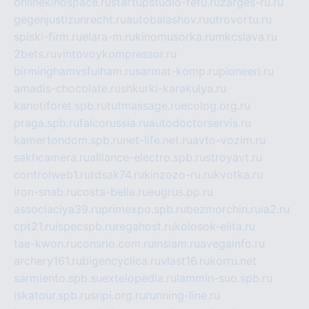
onlinekinospace.ru
startupstudio-fefu.ru
zarges-ru.ru
gegenjustizunrecht.ru
autobalashov.ru
utrovortu.ru
spiski-firm.ru
elara-m.ru
kinomusorka.ru
mkcslava.ru
2bets.ru
vintovoykompressor.ru
birminghamvsfulham.ru
sarmat-komp.ru
pioneeri.ru
amadis-chocolate.ru
shkurki-karakulya.ru
kanotiforet.spb.ru
tutmassage.ru
ecolog.org.ru
praga.spb.ru
falcorussia.ru
autodoctorservis.ru
kamertondom.spb.ru
net-life.net.ru
avto-vozim.ru
sakhcamera.ru
alliance-electro.spb.ru
stroyavt.ru
controlweb1.ru
tdsak74.ru
kinzozo-ru.ru
kvotka.ru
iron-snab.ru
costa-bella.ru
eugrus.pp.ru
associaciya39.ru
primexpo.spb.ru
bezmorchin.ru
ia2.ru
cpt21.ru
ispecspb.ru
regahost.ru
kolosok-elita.ru
tae-kwon.ru
consrio.com.ru
insiam.ru
avegainfo.ru
archery161.ru
bigencyclica.ru
vlast16.ru
korru.net
sarmiento.spb.su
extelopedia.ru
lammin-suo.spb.ru
iskatour.spb.ru
snpi.org.ru
running-line.ru