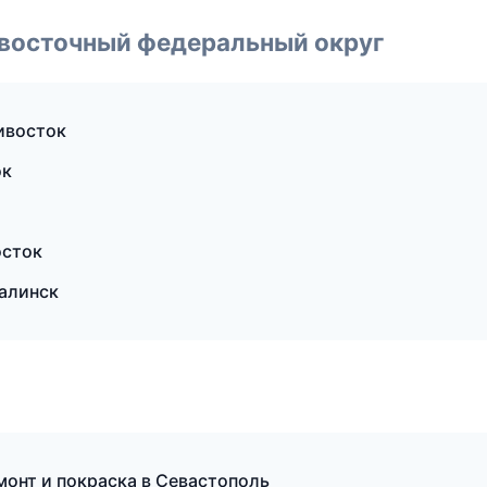
евосточный федеральный округ
дивосток
ок
осток
алинск
онт и покраска в Севастополь