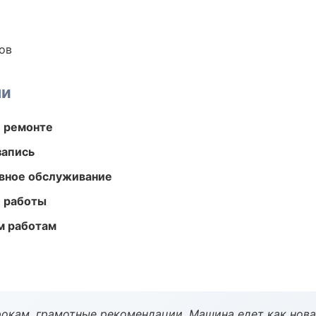
ов
ми
и ремонте
запись
вное обслуживание
е работы
м работам
окам, грамотные рекомендации. Машина едет как нова