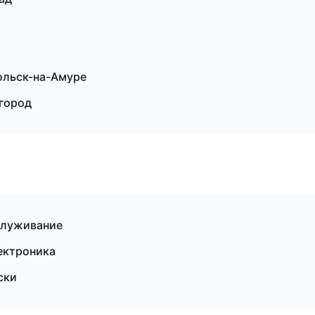
ольск-на-Амуре
вгород
бслуживание
лектроника
ски