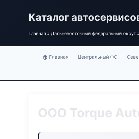
Каталог автосервисо
Главная
»
Дальневосточный федеральный округ
»
🏠 Главная
Центральный ФО
Севе
ООО Torque Aut