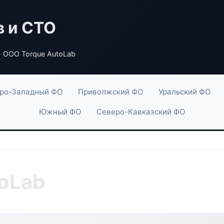
в и СТО
 ООО Torque AutoLab
ро-Западный ФО
Приволжский ФО
Уральский ФО
Южный ФО
Северо-Кавказский ФО
oLab