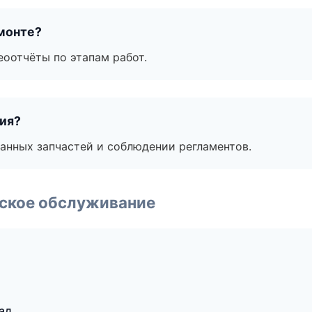
монте?
еоотчёты по этапам работ.
тия?
анных запчастей и соблюдении регламентов.
еское обслуживание
ад