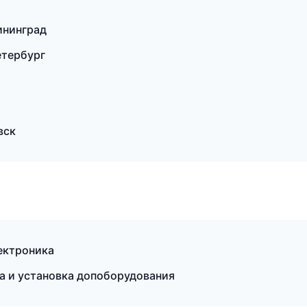
ининград
етербург
вск
лектроника
 и установка допоборудования