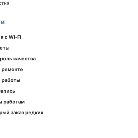
стка
ми
 с Wi‑Fi
меты
роль качества
и ремонте
е работы
запись
м работам
рый заказ редких