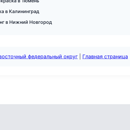
окраска в Тюмень
ка в Калининград
инг в Нижний Новгород
евосточный федеральный округ
|
Главная страница