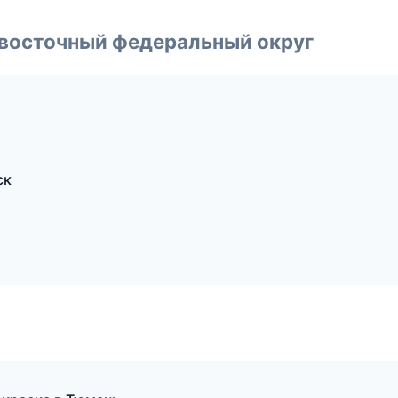
евосточный федеральный округ
ск