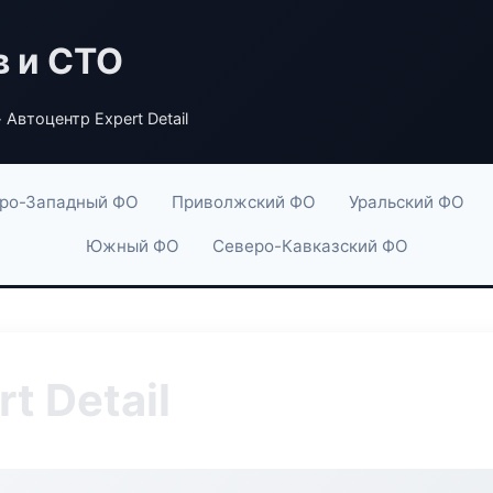
в и СТО
 Автоцентр Expert Detail
ро-Западный ФО
Приволжский ФО
Уральский ФО
Южный ФО
Северо-Кавказский ФО
t Detail