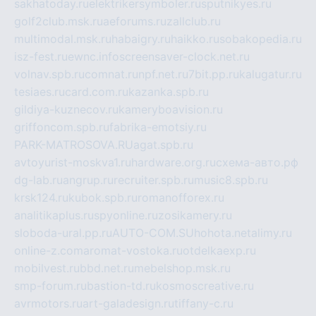
sakhatoday.ru
elektrikersymboler.ru
sputnikyes.ru
golf2club.msk.ru
aeforums.ru
zallclub.ru
multimodal.msk.ru
habaigry.ru
haikko.ru
sobakopedia.ru
isz-fest.ru
ewnc.info
screensaver-clock.net.ru
volnav.spb.ru
comnat.ru
npf.net.ru
7bit.pp.ru
kalugatur.ru
tesiaes.ru
card.com.ru
kazanka.spb.ru
gildiya-kuznecov.ru
kameryboavision.ru
griffoncom.spb.ru
fabrika-emotsiy.ru
PARK-MATROSOVA.RU
agat.spb.ru
avtoyurist-moskva1.ru
hardware.org.ru
схема-авто.рф
dg-lab.ru
angrup.ru
recruiter.spb.ru
music8.spb.ru
krsk124.ru
kubok.spb.ru
romanofforex.ru
analitikaplus.ru
spyonline.ru
zosikamery.ru
sloboda-ural.pp.ru
AUTO-COM.SU
hohota.net
alimy.ru
online-z.com
aromat-vostoka.ru
otdelkaexp.ru
mobilvest.ru
bbd.net.ru
mebelshop.msk.ru
smp-forum.ru
bastion-td.ru
kosmoscreative.ru
avrmotors.ru
art-galadesign.ru
tiffany-c.ru