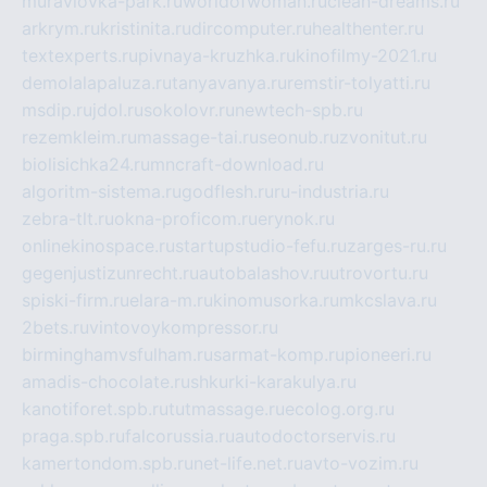
muraviovka-park.ru
worldofwoman.ru
clean-dreams.ru
arkrym.ru
kristinita.ru
dircomputer.ru
healthenter.ru
textexperts.ru
pivnaya-kruzhka.ru
kinofilmy-2021.ru
demolalapaluza.ru
tanyavanya.ru
remstir-tolyatti.ru
msdip.ru
jdol.ru
sokolovr.ru
newtech-spb.ru
rezemkleim.ru
massage-tai.ru
seonub.ru
zvonitut.ru
biolisichka24.ru
mncraft-download.ru
algoritm-sistema.ru
godflesh.ru
ru-industria.ru
zebra-tlt.ru
okna-proficom.ru
erynok.ru
onlinekinospace.ru
startupstudio-fefu.ru
zarges-ru.ru
gegenjustizunrecht.ru
autobalashov.ru
utrovortu.ru
spiski-firm.ru
elara-m.ru
kinomusorka.ru
mkcslava.ru
2bets.ru
vintovoykompressor.ru
birminghamvsfulham.ru
sarmat-komp.ru
pioneeri.ru
amadis-chocolate.ru
shkurki-karakulya.ru
kanotiforet.spb.ru
tutmassage.ru
ecolog.org.ru
praga.spb.ru
falcorussia.ru
autodoctorservis.ru
kamertondom.spb.ru
net-life.net.ru
avto-vozim.ru