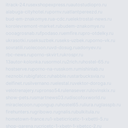
itrack-24.ru
sexshopexpress.ru
autostudiopro.ru
alabuga-cityhotel.ru
pornv.ru
atlantpereezd.ru
bud-em-znakomye.ru
a-cdc.ru
elektrostal-news.ru
korolevremont-market.ru
budem-znakomye.ru
oooagrosnab.ru
fpodaso.ru
emfire.ru
pro-otdelky.ru
ukrasotki.ru
seksuzbek.ru
seks-uzbek.ru
porno-vk.ru
sovratili.ru
olecoon.ru
vd-dosug.ru
adonyev.ru
rbc-news.ru
porno-skvirt.ru
krospr.ru
13autor-kolonka.ru
sormol.ru
2rich.ru
hostel-65.ru
hostserve.ru
porno-na-russkom.ru
mishinlab.ru
neznobi.ru
bigfatcc.ru
habble.ru
starbucksvia.ru
delfinet.ru
silvernano.ru
elestal.ru
vektor-doroga.ru
velotrenajery.ru
pronso54.ru
lenasever.ru
lovinskix.ru
show-pets.ru
smartnews03.ru
discofoxworld.ru
miraclecoon.ru
pongup.ru
hostel65.ru
liura.ru
glasspb.ru
firehunters.ru
gribowo.ru
gnalis.ru
bulkitula.ru
hometown-france.ru
1-xbeticricetc-1-xbetti-5.ru
shop-garena.ru
cricetc-1-xbetr-1-xbetcc-2.ru