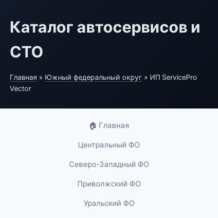
Каталог автосервисов и
СТО
Главная
»
Южный федеральный округ
» ИП ServicePro
Vector
🏠 Главная
Центральный ФО
Северо-Западный ФО
Приволжский ФО
Уральский ФО