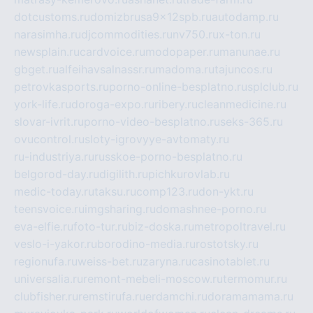
dotcustoms.ru
domizbrusa9x12spb.ru
autodamp.ru
narasimha.ru
djcommodities.ru
nv750.ru
x-ton.ru
newsplain.ru
cardvoice.ru
modopaper.ru
manunae.ru
gbget.ru
alfeihavsalnassr.ru
madoma.ru
tajuncos.ru
petrovkasports.ru
porno-online-besplatno.ru
splclub.ru
york-life.ru
doroga-expo.ru
ribery.ru
cleanmedicine.ru
slovar-ivrit.ru
porno-video-besplatno.ru
seks-365.ru
ovucontrol.ru
sloty-igrovyye-avtomaty.ru
ru-industriya.ru
russkoe-porno-besplatno.ru
belgorod-day.ru
digilith.ru
pichkurovlab.ru
medic-today.ru
taksu.ru
comp123.ru
don-ykt.ru
teensvoice.ru
imgsharing.ru
domashnee-porno.ru
eva-elfie.ru
foto-tur.ru
biz-doska.ru
metropoltravel.ru
veslo-i-yakor.ru
borodino-media.ru
rostotsky.ru
regionufa.ru
weiss-bet.ru
zaryna.ru
casinotablet.ru
universalia.ru
remont-mebeli-moscow.ru
termomur.ru
clubfisher.ru
remstirufa.ru
erdamchi.ru
doramamama.ru