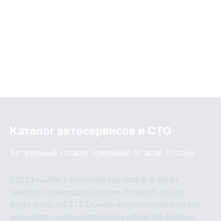
Каталог автосервисов и СТО
Актуальный каталог компаний по всей России
03223.ru
ufille.ru
krasotata.ru
prazdnikdushi.ru
veetbox.ru
cinemapost.ru
ciam-fr.ru
kraft-you.ru
mega-press.ru
03223.ru
web-explore.ru
rastenuya.ru
eurovision-russia.ru
strah-news.ru
freeride-team.ru