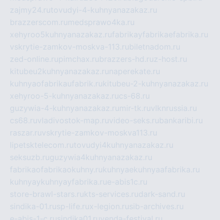
zajmy24.ru
tovudyi-4-kuhnyanazakaz.ru
brazzerscom.ru
medsprawo4ka.ru
xehyroo5kuhnyanazakaz.ru
fabrikayfabrikaefabrika.ru
vskrytie-zamkov-moskva-113.ru
biletnadom.ru
zed-online.ru
pimchax.ru
brazzers-hd.ru
z-host.ru
kitubeu2kuhnyanazakaz.ru
naperekate.ru
kuhnyaofabrikaufabrik.ru
kitubeu-2-kuhnyanazakaz.ru
xehyroo-5-kuhnyanazakaz.ru
cs-68.ru
guzywia-4-kuhnyanazakaz.ru
mir-tk.ru
vlknrussia.ru
cs68.ru
vladivostok-map.ru
video-seks.ru
bankaribi.ru
raszar.ru
vskrytie-zamkov-moskva113.ru
lipetsktelecom.ru
tovudyi4kuhnyanazakaz.ru
seksuzb.ru
guzywia4kuhnyanazakaz.ru
fabrikaofabrikaokuhny.ru
kuhnyaekuhnyaafabrika.ru
kuhnyaykuhnyayfabrika.ru
e-abis1c.ru
store-brawl-stars.ru
kts-services.ru
dark-sand.ru
sindika-01.ru
sp-life.ru
x-legion.ru
sib-archives.ru
e-abis-1-c.ru
sindika01.ru
venda-festival.ru