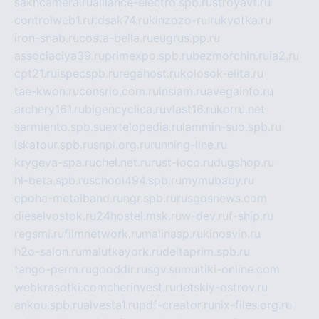
sakhcamera.ru
alliance-electro.spb.ru
stroyavt.ru
controlweb1.ru
tdsak74.ru
kinzozo-ru.ru
kvotka.ru
iron-snab.ru
costa-bella.ru
eugrus.pp.ru
associaciya39.ru
primexpo.spb.ru
bezmorchin.ru
ia2.ru
cpt21.ru
ispecspb.ru
regahost.ru
kolosok-elita.ru
tae-kwon.ru
consrio.com.ru
insiam.ru
avegainfo.ru
archery161.ru
bigencyclica.ru
vlast16.ru
korru.net
sarmiento.spb.su
extelopedia.ru
lammin-suo.spb.ru
iskatour.spb.ru
snpi.org.ru
running-line.ru
krygeva-spa.ru
chel.net.ru
rust-loco.ru
dugshop.ru
hl-beta.spb.ru
school494.spb.ru
mymubaby.ru
epoha-metalband.ru
ngr.spb.ru
rusgosnews.com
dieselvostok.ru
24hostel.msk.ru
w-dev.ru
f-ship.ru
regsmi.ru
filmnetwork.ru
malinasp.ru
kinosvin.ru
h2o-salon.ru
malutkayork.ru
deltaprim.spb.ru
tango-perm.ru
gooddir.ru
sgv.su
multiki-online.com
webkrasotki.com
cherinvest.ru
detskiy-ostrov.ru
ankou.spb.ru
alvesta1.ru
pdf-creator.ru
nix-files.org.ru