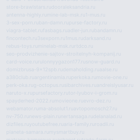
store-brawlstars.ru
dooraleksandria.ru
antenna-highly.ru
mine-lab-msk.ru
1-mus.ru
3-sex-porn.ru
ban-damn.ru
purse-factory.ru
viagra-tablet.ru
fasbags.ru
adler-jun.ru
bandamn.ru
fincontech.ru
3sexporn.ru
1mus.ru
darksand.ru
rebus-toys.ru
minelab-msk.ru
rtdco.ru
seo-prodvizhenie-sajtov-stroitelnyh-kompanij.ru
card-voice.ru
rulonnyygazon177.ru
snow-guard.ru
domizbrusa-9x12spb.ru
demaholding.ru
aalse.ru
a380club.ru
argentinamia.ru
perkoka.ru
movie-one.ru
perk-oka.ru
g-octopus.ru
sibarchives.ru
andreislyusar.ru
naruto-x.ru
pursefactory.ru
tor-lyubov-i-grom.ru
spayderhed-2022.ru
movieone.ru
evro-dez.ru
webamator.ru
ma-absolut1.ru
avtopomosch27.ru
nv-750.ru
news-plain.ru
nertansaga.ru
delanalad.ru
dizfiles.ru
youtubefree.ru
aria-family.ru
roadli.ru
planeta-samara.ru
mysmartbuy.ru
matrasy-kemerovo.ru
ashanet.ru
trade-farm.ru