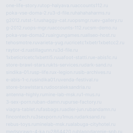
one-life-story.ru
top-halyava.ru
accounts112.ru
poka-vse-doma-2.ru
3-d-file.ru
hahahaharms.ru
g2012.ru
tst-1.ru
shaggy-cat.ru
opsmgr.ru
ev-gallery.ru
g-2012.ru
ops-mgr.ru
accounts-112.ru
csm-demo.ru
poka-vse-doma2.ru
airgungames.ru
allseo-host.ru
tehosmotre.ru
varieta-yug.ru
cricetc1xbetr1xbetcc2.ru
raytor-d.ru
atillagunn.ru
3d-file.ru
1xbeticricetc1xbetti5.ru
uafoot-statti.ru
e-abis1c.ru
store-brawl-stars.ru
kts-services.ru
dark-sand.ru
sindika-01.ru
sp-life.ru
x-legion.ru
sib-archives.ru
e-abis-1-c.ru
sindika01.ru
venda-festival.ru
store-brawlstars.ru
dooraleksandria.ru
antenna-highly.ru
mine-lab-msk.ru
1-mus.ru
3-sex-porn.ru
ban-damn.ru
purse-factory.ru
viagra-tablet.ru
fasbags.ru
adler-jun.ru
bandamn.ru
fincontech.ru
3sexporn.ru
1mus.ru
darksand.ru
rebus-toys.ru
minelab-msk.ru
alabuga-cityhotel.ru
medsprawo-4-ka.ru
2864420.ru
blagodarenie-spb.ru