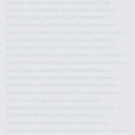
ecostep-samara.ru
d-p.spb.ru
галактика73.рф
sko.com.ru
davitamebel-spb.ru
fotsis.ru
tesiaes.ru
kokoroyari.spb.ru
blesna-kazan.ru
mossilver.ru
lenderoq.ru
sergeydobrin.ru
tochkazvuka.msk.ru
people-of-art.ru
bezzubova.ru
clubtibet.ru
orior-aks.ru
dynamoauto.ru
szk-favorit.ru
carlines.ru
flatnsk.ru
kingbolenskaner.ru
alex-motor.ru
astroline.net.ru
act1.spb.ru
polyglot.com.ru
gidlipetsk.ru
ooo-driada.ru
detsad125.ru
mir-zdoroviya.ru
bruslanovo.ru
siterem.ru
council.spb.ru
лодкипатриот.рф
kafekolizey.ru
iclub.net.ru
gazon-easy.ru
sugarepilekb.ru
grinox.ru
pylesostineco.ru
msts-ozarenie.ru
kameryjooan.ru
artemovskij.ru
dopler.spb.ru
aid70.ru
metall-perm.ru
ndm.msk.ru
ratingzooshop.ru
apiaccess.ru
globalautotrade.info
bezverhovskoe.ru
drsschool.ru
ZOOSMART.SPB.RU
dalakony.ru
medikijob.ru
remontt.spb.ru
photostudia.spb.ru
myragon.ru
terramia.ru
academy62.ru
gardengallereya.ru
rti.com.ru