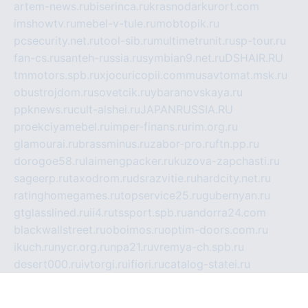
artem-news.ru
biserinca.ru
krasnodarkurort.com
imshowtv.ru
mebel-v-tule.ru
mobtopik.ru
pcsecurity.net.ru
tool-sib.ru
multimetrunit.ru
sp-tour.ru
fan-cs.ru
santeh-russia.ru
symbian9.net.ru
DSHAIR.RU
tmmotors.spb.ru
xjocuricopii.com
musavtomat.msk.ru
obustrojdom.ru
sovetcik.ru
ybaranovskaya.ru
ppknews.ru
cult-alshei.ru
JAPANRUSSIA.RU
proekciyamebel.ru
imper-finans.ru
rim.org.ru
glamourai.ru
brassminus.ru
zabor-pro.ru
ftn.pp.ru
dorogoe58.ru
laimengpacker.ru
kuzova-zapchasti.ru
sageerp.ru
taxodrom.ru
dsrazvitie.ru
hardcity.net.ru
ratinghomegames.ru
topservice25.ru
gubernyan.ru
gtglasslined.ru
ii4.ru
tssport.spb.ru
andorra24.com
blackwallstreet.ru
oboimos.ru
optim-doors.com.ru
ikuch.ru
nycr.org.ru
npa21.ru
vremya-ch.spb.ru
desert000.ru
ivtorgi.ru
ifiori.ru
catalog-statei.ru
dcv.org.ru
spetsmaster174.ru
ipkameryhiseeu.ru
dum26.ru
ruspol.spb.ru
fr-opendp.ru
kam-solnyshko.ru