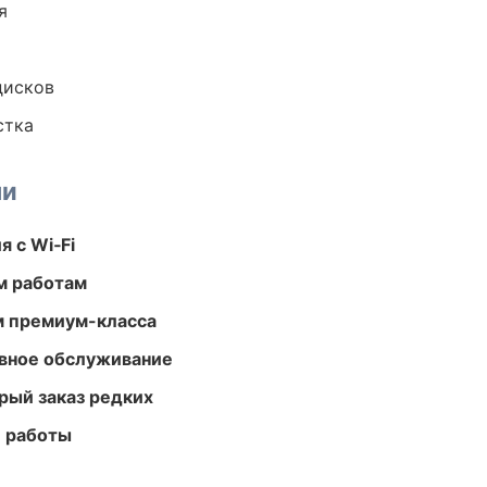
я
дисков
стка
ми
 с Wi‑Fi
м работам
м премиум-класса
вное обслуживание
рый заказ редких
е работы