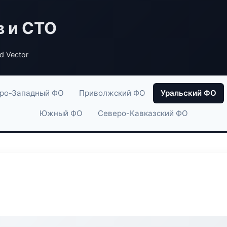
в и СТО
d Vector
ро-Западный ФО
Приволжский ФО
Уральский ФО
Южный ФО
Северо-Кавказский ФО