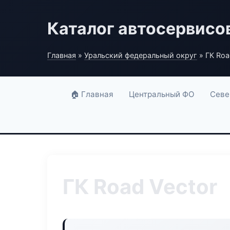
Каталог автосервисо
Главная
»
Уральский федеральный округ
» ГК Roa
🏠 Главная
Центральный ФО
Севе
ГК Road Vector