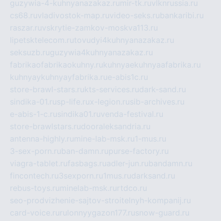
guzywia-4-kuhnyanazakaz.ru
mir-tk.ru
vlknrussia.ru
cs68.ru
vladivostok-map.ru
video-seks.ru
bankaribi.ru
raszar.ru
vskrytie-zamkov-moskva113.ru
lipetsktelecom.ru
tovudyi4kuhnyanazakaz.ru
seksuzb.ru
guzywia4kuhnyanazakaz.ru
fabrikaofabrikaokuhny.ru
kuhnyaekuhnyaafabrika.ru
kuhnyaykuhnyayfabrika.ru
e-abis1c.ru
store-brawl-stars.ru
kts-services.ru
dark-sand.ru
sindika-01.ru
sp-life.ru
x-legion.ru
sib-archives.ru
e-abis-1-c.ru
sindika01.ru
venda-festival.ru
store-brawlstars.ru
dooraleksandria.ru
antenna-highly.ru
mine-lab-msk.ru
1-mus.ru
3-sex-porn.ru
ban-damn.ru
purse-factory.ru
viagra-tablet.ru
fasbags.ru
adler-jun.ru
bandamn.ru
fincontech.ru
3sexporn.ru
1mus.ru
darksand.ru
rebus-toys.ru
minelab-msk.ru
rtdco.ru
seo-prodvizhenie-sajtov-stroitelnyh-kompanij.ru
card-voice.ru
rulonnyygazon177.ru
snow-guard.ru