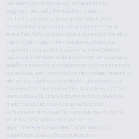
ru-industriya.ru
russkoe-porno-besplatno.ru
belgorod-day.ru
digilith.ru
pichkurovlab.ru
medic-today.ru
taksu.ru
comp123.ru
don-ykt.ru
teensvoice.ru
imgsharing.ru
domashnee-porno.ru
eva-elfie.ru
foto-tur.ru
biz-doska.ru
metropoltravel.ru
veslo-i-yakor.ru
borodino-media.ru
rostotsky.ru
regionufa.ru
weiss-bet.ru
zaryna.ru
casinotablet.ru
universalia.ru
remont-mebeli-moscow.ru
termomur.ru
clubfisher.ru
remstirufa.ru
erdamchi.ru
doramamama.ru
muraviovka-park.ru
worldofwoman.ru
clean-dreams.ru
arkrym.ru
kristinita.ru
dircomputer.ru
healthenter.ru
textexperts.ru
pivnaya-kruzhka.ru
kinofilmy-2021.ru
demolalapaluza.ru
tanyavanya.ru
remstir-tolyatti.ru
msdip.ru
jdol.ru
sokolovr.ru
newtech-spb.ru
rezemkleim.ru
massage-tai.ru
seonub.ru
zvonitut.ru
biolisichka24.ru
mncraft-download.ru
algoritm-sistema.ru
godflesh.ru
ru-industria.ru
zebra-tlt.ru
okna-proficom.ru
erynok.ru