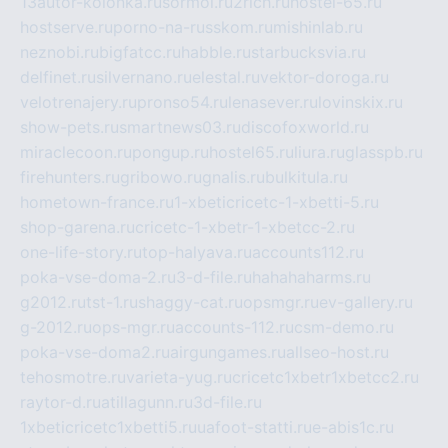
13autor-kolonka.ru
sormol.ru
2rich.ru
hostel-65.ru
hostserve.ru
porno-na-russkom.ru
mishinlab.ru
neznobi.ru
bigfatcc.ru
habble.ru
starbucksvia.ru
delfinet.ru
silvernano.ru
elestal.ru
vektor-doroga.ru
velotrenajery.ru
pronso54.ru
lenasever.ru
lovinskix.ru
show-pets.ru
smartnews03.ru
discofoxworld.ru
miraclecoon.ru
pongup.ru
hostel65.ru
liura.ru
glasspb.ru
firehunters.ru
gribowo.ru
gnalis.ru
bulkitula.ru
hometown-france.ru
1-xbeticricetc-1-xbetti-5.ru
shop-garena.ru
cricetc-1-xbetr-1-xbetcc-2.ru
one-life-story.ru
top-halyava.ru
accounts112.ru
poka-vse-doma-2.ru
3-d-file.ru
hahahaharms.ru
g2012.ru
tst-1.ru
shaggy-cat.ru
opsmgr.ru
ev-gallery.ru
g-2012.ru
ops-mgr.ru
accounts-112.ru
csm-demo.ru
poka-vse-doma2.ru
airgungames.ru
allseo-host.ru
tehosmotre.ru
varieta-yug.ru
cricetc1xbetr1xbetcc2.ru
raytor-d.ru
atillagunn.ru
3d-file.ru
1xbeticricetc1xbetti5.ru
uafoot-statti.ru
e-abis1c.ru