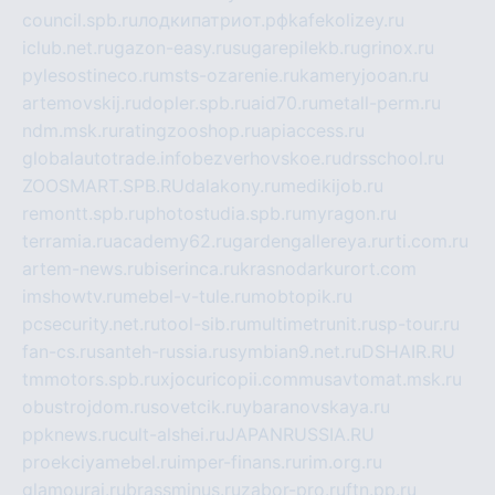
council.spb.ru
лодкипатриот.рф
kafekolizey.ru
iclub.net.ru
gazon-easy.ru
sugarepilekb.ru
grinox.ru
pylesostineco.ru
msts-ozarenie.ru
kameryjooan.ru
artemovskij.ru
dopler.spb.ru
aid70.ru
metall-perm.ru
ndm.msk.ru
ratingzooshop.ru
apiaccess.ru
globalautotrade.info
bezverhovskoe.ru
drsschool.ru
ZOOSMART.SPB.RU
dalakony.ru
medikijob.ru
remontt.spb.ru
photostudia.spb.ru
myragon.ru
terramia.ru
academy62.ru
gardengallereya.ru
rti.com.ru
artem-news.ru
biserinca.ru
krasnodarkurort.com
imshowtv.ru
mebel-v-tule.ru
mobtopik.ru
pcsecurity.net.ru
tool-sib.ru
multimetrunit.ru
sp-tour.ru
fan-cs.ru
santeh-russia.ru
symbian9.net.ru
DSHAIR.RU
tmmotors.spb.ru
xjocuricopii.com
musavtomat.msk.ru
obustrojdom.ru
sovetcik.ru
ybaranovskaya.ru
ppknews.ru
cult-alshei.ru
JAPANRUSSIA.RU
proekciyamebel.ru
imper-finans.ru
rim.org.ru
glamourai.ru
brassminus.ru
zabor-pro.ru
ftn.pp.ru