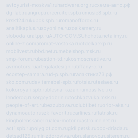
avtoyurist-moskva1.ru
hardware.org.ru
схема-авто.рф
dg-lab.ru
angrup.ru
recruiter.spb.ru
music8.spb.ru
krsk124.ru
kubok.spb.ru
romanofforex.ru
analitikaplus.ru
spyonline.ru
zosikamery.ru
sloboda-ural.pp.ru
AUTO-COM.SU
hohota.net
alimy.ru
online-z.com
aromat-vostoka.ru
otdelkaexp.ru
mobilvest.ru
bbd.net.ru
mebelshop.msk.ru
smp-forum.ru
bastion-td.ru
kosmoscreative.ru
avrmotors.ru
art-galadesign.ru
tiffany-c.ru
ecostep-samara.ru
d-p.spb.ru
галактика73.рф
sko.com.ru
davitamebel-spb.ru
fotsis.ru
tesiaes.ru
kokoroyari.spb.ru
blesna-kazan.ru
mossilver.ru
lenderoq.ru
sergeydobrin.ru
tochkazvuka.msk.ru
people-of-art.ru
bezzubova.ru
clubtibet.ru
orior-aks.ru
dynamoauto.ru
szk-favorit.ru
carlines.ru
flatnsk.ru
kingbolenskaner.ru
alex-motor.ru
astroline.net.ru
act1.spb.ru
polyglot.com.ru
gidlipetsk.ru
ooo-driada.ru
detsad125.ru
mir-zdoroviya.ru
bruslanovo.ru
siterem.ru