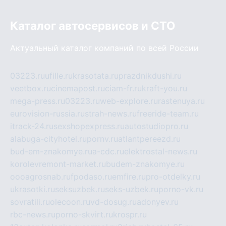
Каталог автосервисов и СТО
Актуальный каталог компаний по всей России
03223.ru
ufille.ru
krasotata.ru
prazdnikdushi.ru
veetbox.ru
cinemapost.ru
ciam-fr.ru
kraft-you.ru
mega-press.ru
03223.ru
web-explore.ru
rastenuya.ru
eurovision-russia.ru
strah-news.ru
freeride-team.ru
itrack-24.ru
sexshopexpress.ru
autostudiopro.ru
alabuga-cityhotel.ru
pornv.ru
atlantpereezd.ru
bud-em-znakomye.ru
a-cdc.ru
elektrostal-news.ru
korolevremont-market.ru
budem-znakomye.ru
oooagrosnab.ru
fpodaso.ru
emfire.ru
pro-otdelky.ru
ukrasotki.ru
seksuzbek.ru
seks-uzbek.ru
porno-vk.ru
sovratili.ru
olecoon.ru
vd-dosug.ru
adonyev.ru
rbc-news.ru
porno-skvirt.ru
krospr.ru