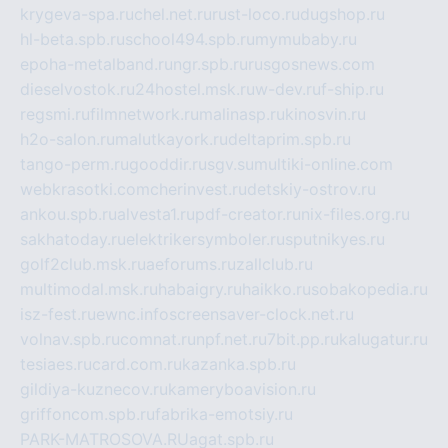
krygeva-spa.ru
chel.net.ru
rust-loco.ru
dugshop.ru
hl-beta.spb.ru
school494.spb.ru
mymubaby.ru
epoha-metalband.ru
ngr.spb.ru
rusgosnews.com
dieselvostok.ru
24hostel.msk.ru
w-dev.ru
f-ship.ru
regsmi.ru
filmnetwork.ru
malinasp.ru
kinosvin.ru
h2o-salon.ru
malutkayork.ru
deltaprim.spb.ru
tango-perm.ru
gooddir.ru
sgv.su
multiki-online.com
webkrasotki.com
cherinvest.ru
detskiy-ostrov.ru
ankou.spb.ru
alvesta1.ru
pdf-creator.ru
nix-files.org.ru
sakhatoday.ru
elektrikersymboler.ru
sputnikyes.ru
golf2club.msk.ru
aeforums.ru
zallclub.ru
multimodal.msk.ru
habaigry.ru
haikko.ru
sobakopedia.ru
isz-fest.ru
ewnc.info
screensaver-clock.net.ru
volnav.spb.ru
comnat.ru
npf.net.ru
7bit.pp.ru
kalugatur.ru
tesiaes.ru
card.com.ru
kazanka.spb.ru
gildiya-kuznecov.ru
kameryboavision.ru
griffoncom.spb.ru
fabrika-emotsiy.ru
PARK-MATROSOVA.RU
agat.spb.ru