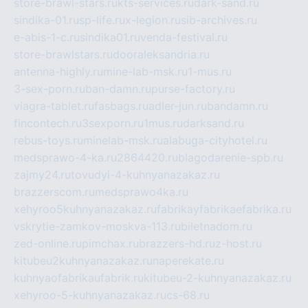
store-brawl-stars.ru
kts-services.ru
dark-sand.ru
sindika-01.ru
sp-life.ru
x-legion.ru
sib-archives.ru
e-abis-1-c.ru
sindika01.ru
venda-festival.ru
store-brawlstars.ru
dooraleksandria.ru
antenna-highly.ru
mine-lab-msk.ru
1-mus.ru
3-sex-porn.ru
ban-damn.ru
purse-factory.ru
viagra-tablet.ru
fasbags.ru
adler-jun.ru
bandamn.ru
fincontech.ru
3sexporn.ru
1mus.ru
darksand.ru
rebus-toys.ru
minelab-msk.ru
alabuga-cityhotel.ru
medsprawo-4-ka.ru
2864420.ru
blagodarenie-spb.ru
zajmy24.ru
tovudyi-4-kuhnyanazakaz.ru
brazzerscom.ru
medsprawo4ka.ru
xehyroo5kuhnyanazakaz.ru
fabrikayfabrikaefabrika.ru
vskrytie-zamkov-moskva-113.ru
biletnadom.ru
zed-online.ru
pimchax.ru
brazzers-hd.ru
z-host.ru
kitubeu2kuhnyanazakaz.ru
naperekate.ru
kuhnyaofabrikaufabrik.ru
kitubeu-2-kuhnyanazakaz.ru
xehyroo-5-kuhnyanazakaz.ru
cs-68.ru