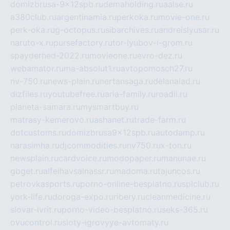
domizbrusa-9x12spb.ru
demaholding.ru
aalse.ru
a380club.ru
argentinamia.ru
perkoka.ru
movie-one.ru
perk-oka.ru
g-octopus.ru
sibarchives.ru
andreislyusar.ru
naruto-x.ru
pursefactory.ru
tor-lyubov-i-grom.ru
spayderhed-2022.ru
movieone.ru
evro-dez.ru
webamator.ru
ma-absolut1.ru
avtopomosch27.ru
nv-750.ru
news-plain.ru
nertansaga.ru
delanalad.ru
dizfiles.ru
youtubefree.ru
aria-family.ru
roadli.ru
planeta-samara.ru
mysmartbuy.ru
matrasy-kemerovo.ru
ashanet.ru
trade-farm.ru
dotcustoms.ru
domizbrusa9x12spb.ru
autodamp.ru
narasimha.ru
djcommodities.ru
nv750.ru
x-ton.ru
newsplain.ru
cardvoice.ru
modopaper.ru
manunae.ru
gbget.ru
alfeihavsalnassr.ru
madoma.ru
tajuncos.ru
petrovkasports.ru
porno-online-besplatno.ru
splclub.ru
york-life.ru
doroga-expo.ru
ribery.ru
cleanmedicine.ru
slovar-ivrit.ru
porno-video-besplatno.ru
seks-365.ru
ovucontrol.ru
sloty-igrovyye-avtomaty.ru