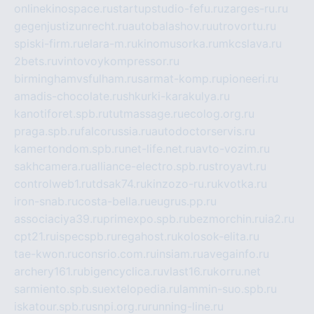
onlinekinospace.ru
startupstudio-fefu.ru
zarges-ru.ru
gegenjustizunrecht.ru
autobalashov.ru
utrovortu.ru
spiski-firm.ru
elara-m.ru
kinomusorka.ru
mkcslava.ru
2bets.ru
vintovoykompressor.ru
birminghamvsfulham.ru
sarmat-komp.ru
pioneeri.ru
amadis-chocolate.ru
shkurki-karakulya.ru
kanotiforet.spb.ru
tutmassage.ru
ecolog.org.ru
praga.spb.ru
falcorussia.ru
autodoctorservis.ru
kamertondom.spb.ru
net-life.net.ru
avto-vozim.ru
sakhcamera.ru
alliance-electro.spb.ru
stroyavt.ru
controlweb1.ru
tdsak74.ru
kinzozo-ru.ru
kvotka.ru
iron-snab.ru
costa-bella.ru
eugrus.pp.ru
associaciya39.ru
primexpo.spb.ru
bezmorchin.ru
ia2.ru
cpt21.ru
ispecspb.ru
regahost.ru
kolosok-elita.ru
tae-kwon.ru
consrio.com.ru
insiam.ru
avegainfo.ru
archery161.ru
bigencyclica.ru
vlast16.ru
korru.net
sarmiento.spb.su
extelopedia.ru
lammin-suo.spb.ru
iskatour.spb.ru
snpi.org.ru
running-line.ru