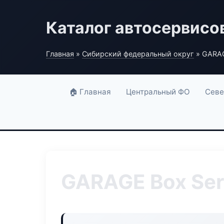
Каталог автосервисо
Главная
»
Сибирский федеральный округ
» GARAG
🏠 Главная
Центральный ФО
Севе
GARAGE Box Ser