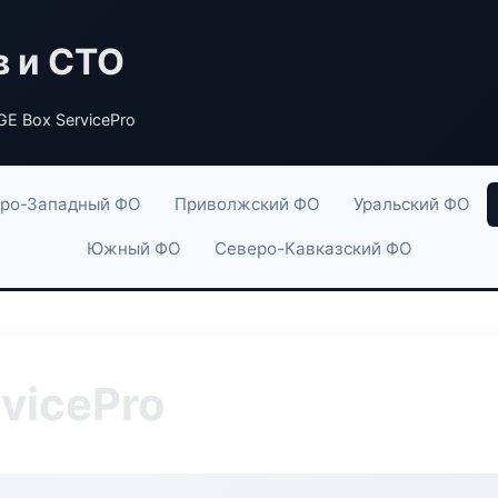
в и СТО
E Box ServicePro
ро-Западный ФО
Приволжский ФО
Уральский ФО
Южный ФО
Северо-Кавказский ФО
vicePro