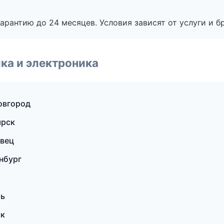
рантию до 24 месяцев. Условия зависят от услуги и бр
ка и электроника
овгород
ярск
овец
нбург
рь
ск