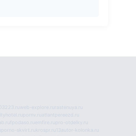
03223.ru
web-explore.ru
rastenuya.ru
tyhotel.ru
pornv.ru
atlantpereezd.ru
b.ru
fpodaso.ru
emfire.ru
pro-otdelky.ru
u
porno-skvirt.ru
krospr.ru
13autor-kolonka.ru