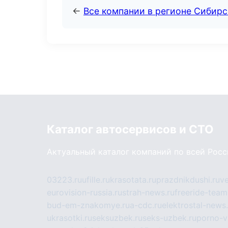
←
Все компании в регионе Сибир
Каталог автосервисов и СТО
Актуальный каталог компаний по всей Рос
03223.ru
ufille.ru
krasotata.ru
prazdnikdushi.ru
v
eurovision-russia.ru
strah-news.ru
freeride-team
bud-em-znakomye.ru
a-cdc.ru
elektrostal-news.
ukrasotki.ru
seksuzbek.ru
seks-uzbek.ru
porno-v