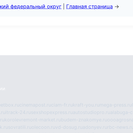
ский федеральный округ
|
Главная страница
→
сии
eetbox.ru
cinemapost.ru
ciam-fr.ru
kraft-you.ru
mega-press.ru
.ru
itrack-24.ru
sexshopexpress.ru
autostudiopro.ru
alabuga-ci
ru
korolevremont-market.ru
budem-znakomye.ru
oooagrosna
k.ru
sovratili.ru
olecoon.ru
vd-dosug.ru
adonyev.ru
rbc-news.r