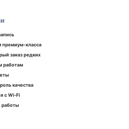
ми
запись
м премиум-класса
рый заказ редких
м работам
меты
роль качества
 с Wi‑Fi
е работы