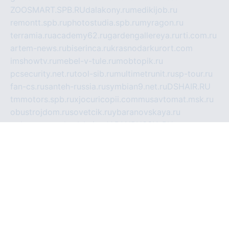
ZOOSMART.SPB.RU
dalakony.ru
medikijob.ru
remontt.spb.ru
photostudia.spb.ru
myragon.ru
terramia.ru
academy62.ru
gardengallereya.ru
rti.com.ru
artem-news.ru
biserinca.ru
krasnodarkurort.com
imshowtv.ru
mebel-v-tule.ru
mobtopik.ru
pcsecurity.net.ru
tool-sib.ru
multimetrunit.ru
sp-tour.ru
fan-cs.ru
santeh-russia.ru
symbian9.net.ru
DSHAIR.RU
tmmotors.spb.ru
xjocuricopii.com
musavtomat.msk.ru
obustrojdom.ru
sovetcik.ru
ybaranovskaya.ru
ppknews.ru
cult-alshei.ru
JAPANRUSSIA.RU
proekciyamebel.ru
imper-finans.ru
rim.org.ru
glamourai.ru
brassminus.ru
zabor-pro.ru
ftn.pp.ru
dorogoe58.ru
laimengpacker.ru
kuzova-zapchasti.ru
sageerp.ru
taxodrom.ru
dsrazvitie.ru
hardcity.net.ru
ratinghomegames.ru
topservice25.ru
gubernyan.ru
gtglasslined.ru
ii4.ru
tssport.spb.ru
andorra24.com
blackwallstreet.ru
oboimos.ru
optim-doors.com.ru
ikuch.ru
nycr.org.ru
npa21.ru
vremya-ch.spb.ru