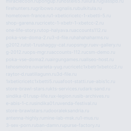
miraclecoon.ru
pongup.ru
hostel65.ru
liura.ru
glasspb.ru
firehunters.ru
gribowo.ru
gnalis.ru
bulkitula.ru
hometown-france.ru
1-xbeticricetc-1-xbetti-5.ru
shop-garena.ru
cricetc-1-xbetr-1-xbetcc-2.ru
one-life-story.ru
top-halyava.ru
accounts112.ru
poka-vse-doma-2.ru
3-d-file.ru
hahahaharms.ru
g2012.ru
tst-1.ru
shaggy-cat.ru
opsmgr.ru
ev-gallery.ru
g-2012.ru
ops-mgr.ru
accounts-112.ru
csm-demo.ru
poka-vse-doma2.ru
airgungames.ru
allseo-host.ru
tehosmotre.ru
varieta-yug.ru
cricetc1xbetr1xbetcc2.ru
raytor-d.ru
atillagunn.ru
3d-file.ru
1xbeticricetc1xbetti5.ru
uafoot-statti.ru
e-abis1c.ru
store-brawl-stars.ru
kts-services.ru
dark-sand.ru
sindika-01.ru
sp-life.ru
x-legion.ru
sib-archives.ru
e-abis-1-c.ru
sindika01.ru
venda-festival.ru
store-brawlstars.ru
dooraleksandria.ru
antenna-highly.ru
mine-lab-msk.ru
1-mus.ru
3-sex-porn.ru
ban-damn.ru
purse-factory.ru