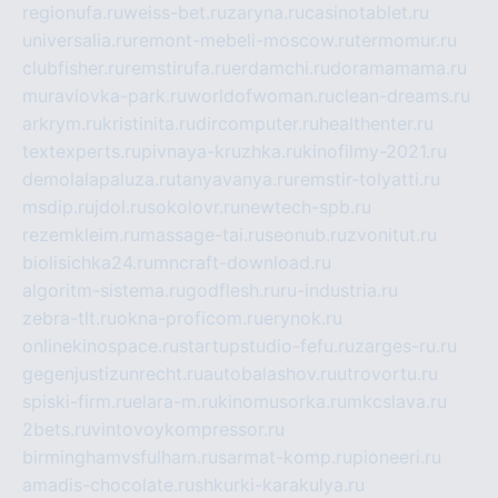
regionufa.ru
weiss-bet.ru
zaryna.ru
casinotablet.ru
universalia.ru
remont-mebeli-moscow.ru
termomur.ru
clubfisher.ru
remstirufa.ru
erdamchi.ru
doramamama.ru
muraviovka-park.ru
worldofwoman.ru
clean-dreams.ru
arkrym.ru
kristinita.ru
dircomputer.ru
healthenter.ru
textexperts.ru
pivnaya-kruzhka.ru
kinofilmy-2021.ru
demolalapaluza.ru
tanyavanya.ru
remstir-tolyatti.ru
msdip.ru
jdol.ru
sokolovr.ru
newtech-spb.ru
rezemkleim.ru
massage-tai.ru
seonub.ru
zvonitut.ru
biolisichka24.ru
mncraft-download.ru
algoritm-sistema.ru
godflesh.ru
ru-industria.ru
zebra-tlt.ru
okna-proficom.ru
erynok.ru
onlinekinospace.ru
startupstudio-fefu.ru
zarges-ru.ru
gegenjustizunrecht.ru
autobalashov.ru
utrovortu.ru
spiski-firm.ru
elara-m.ru
kinomusorka.ru
mkcslava.ru
2bets.ru
vintovoykompressor.ru
birminghamvsfulham.ru
sarmat-komp.ru
pioneeri.ru
amadis-chocolate.ru
shkurki-karakulya.ru