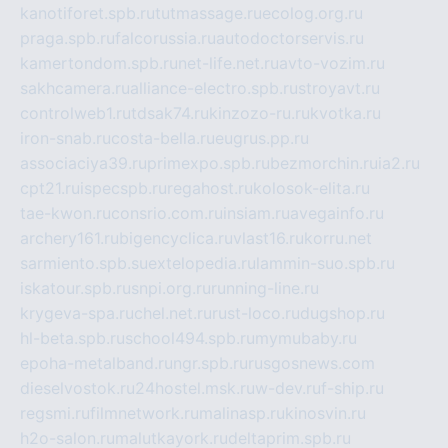
kanotiforet.spb.ru
tutmassage.ru
ecolog.org.ru
praga.spb.ru
falcorussia.ru
autodoctorservis.ru
kamertondom.spb.ru
net-life.net.ru
avto-vozim.ru
sakhcamera.ru
alliance-electro.spb.ru
stroyavt.ru
controlweb1.ru
tdsak74.ru
kinzozo-ru.ru
kvotka.ru
iron-snab.ru
costa-bella.ru
eugrus.pp.ru
associaciya39.ru
primexpo.spb.ru
bezmorchin.ru
ia2.ru
cpt21.ru
ispecspb.ru
regahost.ru
kolosok-elita.ru
tae-kwon.ru
consrio.com.ru
insiam.ru
avegainfo.ru
archery161.ru
bigencyclica.ru
vlast16.ru
korru.net
sarmiento.spb.su
extelopedia.ru
lammin-suo.spb.ru
iskatour.spb.ru
snpi.org.ru
running-line.ru
krygeva-spa.ru
chel.net.ru
rust-loco.ru
dugshop.ru
hl-beta.spb.ru
school494.spb.ru
mymubaby.ru
epoha-metalband.ru
ngr.spb.ru
rusgosnews.com
dieselvostok.ru
24hostel.msk.ru
w-dev.ru
f-ship.ru
regsmi.ru
filmnetwork.ru
malinasp.ru
kinosvin.ru
h2o-salon.ru
malutkayork.ru
deltaprim.spb.ru