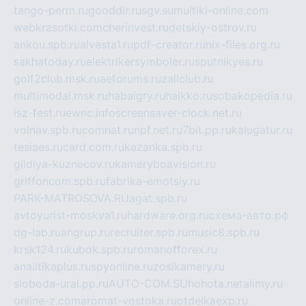
tango-perm.ru
gooddir.ru
sgv.su
multiki-online.com
webkrasotki.com
cherinvest.ru
detskiy-ostrov.ru
ankou.spb.ru
alvesta1.ru
pdf-creator.ru
nix-files.org.ru
sakhatoday.ru
elektrikersymboler.ru
sputnikyes.ru
golf2club.msk.ru
aeforums.ru
zallclub.ru
multimodal.msk.ru
habaigry.ru
haikko.ru
sobakopedia.ru
isz-fest.ru
ewnc.info
screensaver-clock.net.ru
volnav.spb.ru
comnat.ru
npf.net.ru
7bit.pp.ru
kalugatur.ru
tesiaes.ru
card.com.ru
kazanka.spb.ru
gildiya-kuznecov.ru
kameryboavision.ru
griffoncom.spb.ru
fabrika-emotsiy.ru
PARK-MATROSOVA.RU
agat.spb.ru
avtoyurist-moskva1.ru
hardware.org.ru
схема-авто.рф
dg-lab.ru
angrup.ru
recruiter.spb.ru
music8.spb.ru
krsk124.ru
kubok.spb.ru
romanofforex.ru
analitikaplus.ru
spyonline.ru
zosikamery.ru
sloboda-ural.pp.ru
AUTO-COM.SU
hohota.net
alimy.ru
online-z.com
aromat-vostoka.ru
otdelkaexp.ru