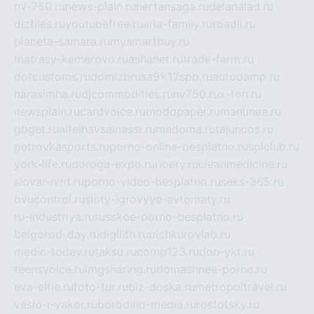
nv-750.ru
news-plain.ru
nertansaga.ru
delanalad.ru
dizfiles.ru
youtubefree.ru
aria-family.ru
roadli.ru
planeta-samara.ru
mysmartbuy.ru
matrasy-kemerovo.ru
ashanet.ru
trade-farm.ru
dotcustoms.ru
domizbrusa9x12spb.ru
autodamp.ru
narasimha.ru
djcommodities.ru
nv750.ru
x-ton.ru
newsplain.ru
cardvoice.ru
modopaper.ru
manunae.ru
gbget.ru
alfeihavsalnassr.ru
madoma.ru
tajuncos.ru
petrovkasports.ru
porno-online-besplatno.ru
splclub.ru
york-life.ru
doroga-expo.ru
ribery.ru
cleanmedicine.ru
slovar-ivrit.ru
porno-video-besplatno.ru
seks-365.ru
ovucontrol.ru
sloty-igrovyye-avtomaty.ru
ru-industriya.ru
russkoe-porno-besplatno.ru
belgorod-day.ru
digilith.ru
pichkurovlab.ru
medic-today.ru
taksu.ru
comp123.ru
don-ykt.ru
teensvoice.ru
imgsharing.ru
domashnee-porno.ru
eva-elfie.ru
foto-tur.ru
biz-doska.ru
metropoltravel.ru
veslo-i-yakor.ru
borodino-media.ru
rostotsky.ru