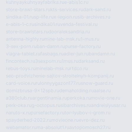
kuhnyaykuhnyayfabrika.ru
e-abis1c.ru
store-brawl-stars.ru
kts-services.ru
dark-sand.ru
sindika-01.ru
sp-life.ru
x-legion.ru
sib-archives.ru
e-abis-1-c.ru
sindika01.ru
venda-festival.ru
store-brawlstars.ru
dooraleksandria.ru
antenna-highly.ru
mine-lab-msk.ru
1-mus.ru
3-sex-porn.ru
ban-damn.ru
purse-factory.ru
viagra-tablet.ru
fasbags.ru
adler-jun.ru
bandamn.ru
fincontech.ru
3sexporn.ru
1mus.ru
darksand.ru
rebus-toys.ru
minelab-msk.ru
rtdco.ru
seo-prodvizhenie-sajtov-stroitelnyh-kompanij.ru
card-voice.ru
rulonnyygazon177.ru
snow-guard.ru
domizbrusa-9x12spb.ru
demaholding.ru
aalse.ru
a380club.ru
argentinamia.ru
perkoka.ru
movie-one.ru
perk-oka.ru
g-octopus.ru
sibarchives.ru
andreislyusar.ru
naruto-x.ru
pursefactory.ru
tor-lyubov-i-grom.ru
spayderhed-2022.ru
movieone.ru
evro-dez.ru
webamator.ru
ma-absolut1.ru
avtopomosch27.ru