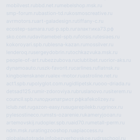
mobilvest.ru
bbd.net.ru
mebelshop.msk.ru
smp-forum.ru
bastion-td.ru
kosmoscreative.ru
avrmotors.ru
art-galadesign.ru
tiffany-c.ru
ecostep-samara.ru
d-p.spb.ru
галактика73.рф
sko.com.ru
davitamebel-spb.ru
fotsis.ru
tesiaes.ru
kokoroyari.spb.ru
blesna-kazan.ru
mossilver.ru
lenderoq.ru
sergeydobrin.ru
tochkazvuka.msk.ru
people-of-art.ru
bezzubova.ru
clubtibet.ru
orior-aks.ru
dynamoauto.ru
szk-favorit.ru
carlines.ru
flatnsk.ru
kingbolenskaner.ru
alex-motor.ru
astroline.net.ru
act1.spb.ru
polyglot.com.ru
gidlipetsk.ru
ooo-driada.ru
detsad125.ru
mir-zdoroviya.ru
bruslanovo.ru
siterem.ru
council.spb.ru
лодкипатриот.рф
kafekolizey.ru
iclub.net.ru
gazon-easy.ru
sugarepilekb.ru
grinox.ru
pylesostineco.ru
msts-ozarenie.ru
kameryjooan.ru
artemovskij.ru
dopler.spb.ru
aid70.ru
metall-perm.ru
ndm.msk.ru
ratingzooshop.ru
apiaccess.ru
globalautotrade.info
bezverhovskoe.ru
drsschool.ru