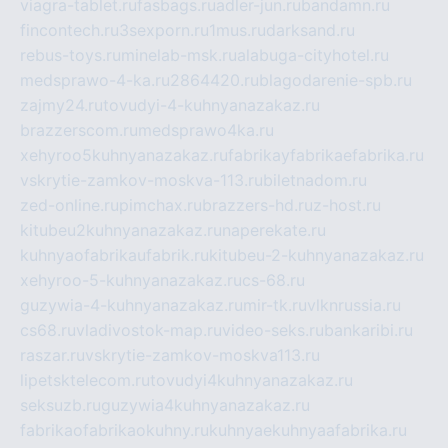
viagra-tablet.ru
fasbags.ru
adler-jun.ru
bandamn.ru
fincontech.ru
3sexporn.ru
1mus.ru
darksand.ru
rebus-toys.ru
minelab-msk.ru
alabuga-cityhotel.ru
medsprawo-4-ka.ru
2864420.ru
blagodarenie-spb.ru
zajmy24.ru
tovudyi-4-kuhnyanazakaz.ru
brazzerscom.ru
medsprawo4ka.ru
xehyroo5kuhnyanazakaz.ru
fabrikayfabrikaefabrika.ru
vskrytie-zamkov-moskva-113.ru
biletnadom.ru
zed-online.ru
pimchax.ru
brazzers-hd.ru
z-host.ru
kitubeu2kuhnyanazakaz.ru
naperekate.ru
kuhnyaofabrikaufabrik.ru
kitubeu-2-kuhnyanazakaz.ru
xehyroo-5-kuhnyanazakaz.ru
cs-68.ru
guzywia-4-kuhnyanazakaz.ru
mir-tk.ru
vlknrussia.ru
cs68.ru
vladivostok-map.ru
video-seks.ru
bankaribi.ru
raszar.ru
vskrytie-zamkov-moskva113.ru
lipetsktelecom.ru
tovudyi4kuhnyanazakaz.ru
seksuzb.ru
guzywia4kuhnyanazakaz.ru
fabrikaofabrikaokuhny.ru
kuhnyaekuhnyaafabrika.ru