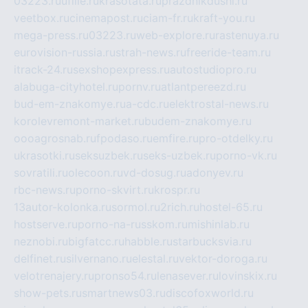
03223.ru
ufille.ru
krasotata.ru
prazdnikdushi.ru
veetbox.ru
cinemapost.ru
ciam-fr.ru
kraft-you.ru
mega-press.ru
03223.ru
web-explore.ru
rastenuya.ru
eurovision-russia.ru
strah-news.ru
freeride-team.ru
itrack-24.ru
sexshopexpress.ru
autostudiopro.ru
alabuga-cityhotel.ru
pornv.ru
atlantpereezd.ru
bud-em-znakomye.ru
a-cdc.ru
elektrostal-news.ru
korolevremont-market.ru
budem-znakomye.ru
oooagrosnab.ru
fpodaso.ru
emfire.ru
pro-otdelky.ru
ukrasotki.ru
seksuzbek.ru
seks-uzbek.ru
porno-vk.ru
sovratili.ru
olecoon.ru
vd-dosug.ru
adonyev.ru
rbc-news.ru
porno-skvirt.ru
krospr.ru
13autor-kolonka.ru
sormol.ru
2rich.ru
hostel-65.ru
hostserve.ru
porno-na-russkom.ru
mishinlab.ru
neznobi.ru
bigfatcc.ru
habble.ru
starbucksvia.ru
delfinet.ru
silvernano.ru
elestal.ru
vektor-doroga.ru
velotrenajery.ru
pronso54.ru
lenasever.ru
lovinskix.ru
show-pets.ru
smartnews03.ru
discofoxworld.ru