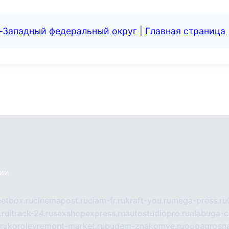
о-Западный федеральный округ
|
Главная страница
сии
eetbox.ru
cinemapost.ru
ciam-fr.ru
kraft-you.ru
mega-press.ru
.ru
itrack-24.ru
sexshopexpress.ru
autostudiopro.ru
alabuga-ci
ru
korolevremont-market.ru
budem-znakomye.ru
oooagrosna