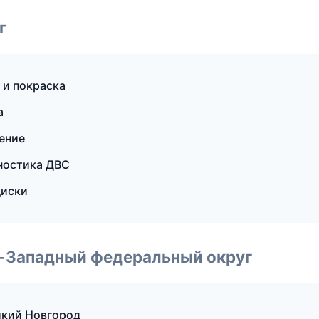
г
 и покраска
а
ение
гностика ДВС
диски
о-Западный федеральный округ
икий Новгород