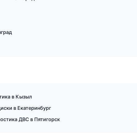
нград
птика в Кызыл
иски в Екатеринбург
ностика ДВС в Пятигорск