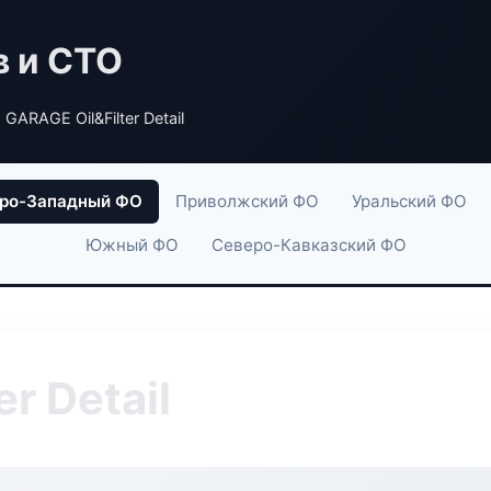
в и СТО
 GARAGE Oil&Filter Detail
ро-Западный ФО
Приволжский ФО
Уральский ФО
Южный ФО
Северо-Кавказский ФО
r Detail