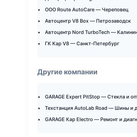
ООО Route AutoCare — Череповец
Автоцентр V8 Box — Петрозаводск
Автоцентр Nord TurboTech — Калини
ГК Кар V8 — Санкт-Петербург
Другие компании
GARAGE Expert PitStop — Стекла и о
Техстанция AutoLab Road — Шины и д
GARAGE Кар Electro — Ремонт и диаг