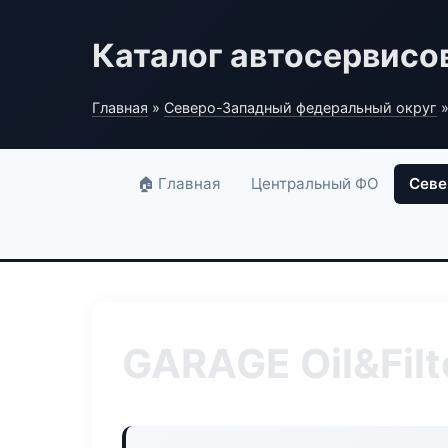
Каталог автосервисо
Главная
»
Северо-Западный федеральный округ
»
🏠 Главная
Центральный ФО
Севе
GARAGE Oil&Filte