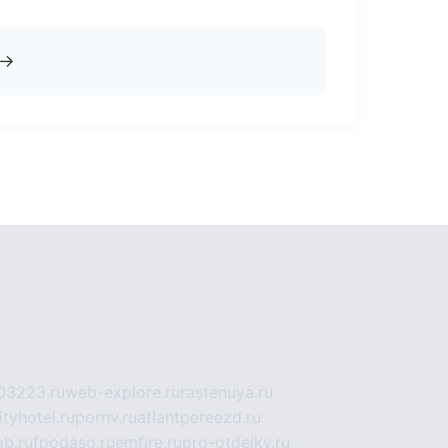
→
03223.ru
web-explore.ru
rastenuya.ru
tyhotel.ru
pornv.ru
atlantpereezd.ru
b.ru
fpodaso.ru
emfire.ru
pro-otdelky.ru