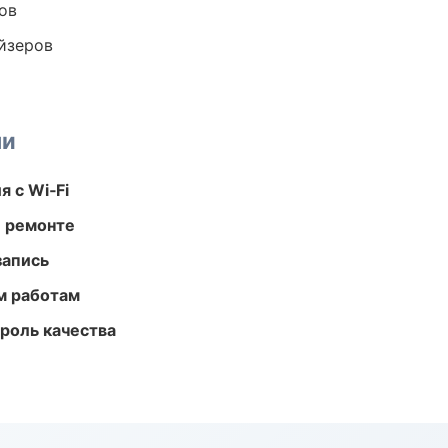
ов
йзеров
ми
 с Wi‑Fi
и ремонте
запись
м работам
роль качества