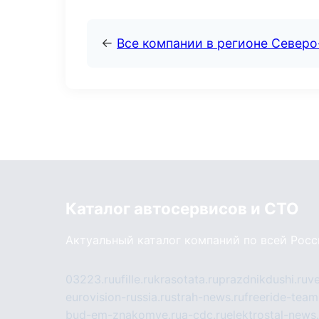
←
Все компании в регионе Север
Каталог автосервисов и СТО
Актуальный каталог компаний по всей Рос
03223.ru
ufille.ru
krasotata.ru
prazdnikdushi.ru
v
eurovision-russia.ru
strah-news.ru
freeride-team
bud-em-znakomye.ru
a-cdc.ru
elektrostal-news.