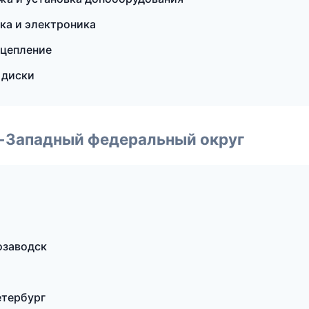
ика и электроника
сцепление
 диски
о-Западный федеральный округ
озаводск
етербург