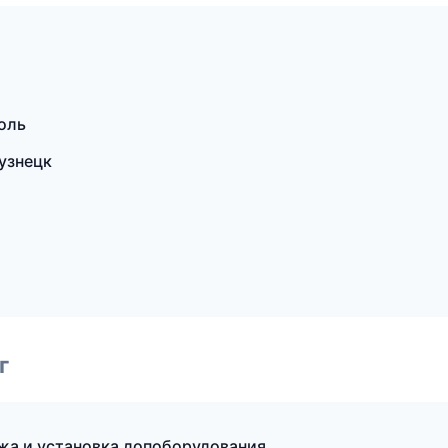
поль
узнецк
г
жа и установка допоборудования