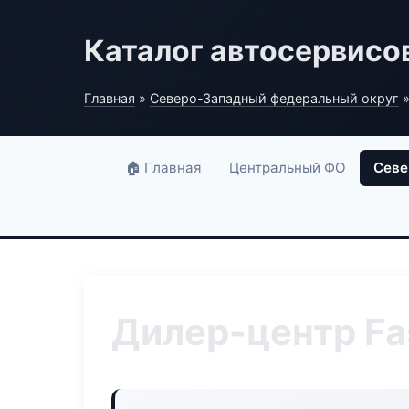
Каталог автосервисо
Главная
»
Северо-Западный федеральный округ
»
🏠 Главная
Центральный ФО
Севе
Дилер-центр Fa