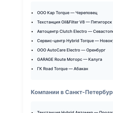
ООО Кар Torque — Череповец
Техстанция Oil&Filter V8 — Пятигорск
Автоцентр Clutch Electro — Севасто
Сервис-центр Hybrid Torque — Новок
ООО AutoCare Electro — Оренбург
GARAGE Route Моторс — Калуга
ГК Road Torque — Абакан
Компании в Санкт-Петербур
Техстанция Hybrid Автомир — Прода