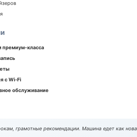
йзеров
ия
ми
м премиум-класса
запись
меты
 с Wi‑Fi
вное обслуживание
окам, грамотные рекомендации. Машина едет как нова