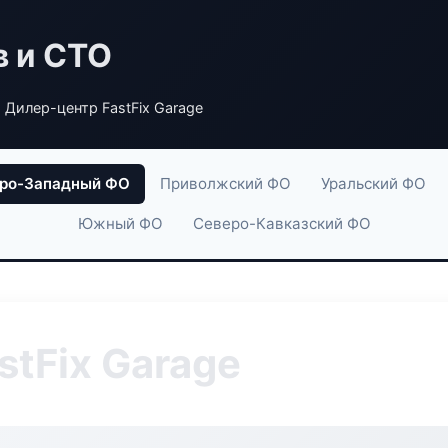
в и СТО
 Дилер-центр FastFix Garage
ро-Западный ФО
Приволжский ФО
Уральский ФО
Южный ФО
Северо-Кавказский ФО
stFix Garage