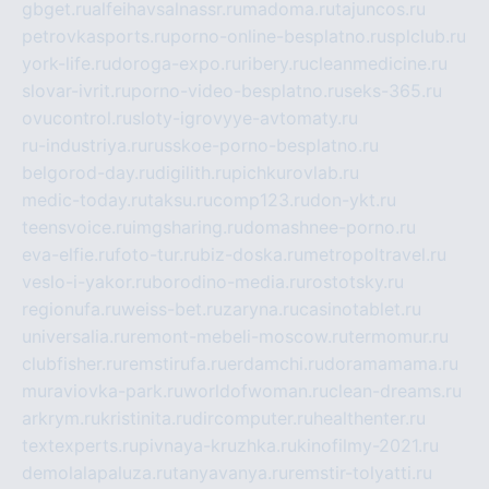
gbget.ru
alfeihavsalnassr.ru
madoma.ru
tajuncos.ru
petrovkasports.ru
porno-online-besplatno.ru
splclub.ru
york-life.ru
doroga-expo.ru
ribery.ru
cleanmedicine.ru
slovar-ivrit.ru
porno-video-besplatno.ru
seks-365.ru
ovucontrol.ru
sloty-igrovyye-avtomaty.ru
ru-industriya.ru
russkoe-porno-besplatno.ru
belgorod-day.ru
digilith.ru
pichkurovlab.ru
medic-today.ru
taksu.ru
comp123.ru
don-ykt.ru
teensvoice.ru
imgsharing.ru
domashnee-porno.ru
eva-elfie.ru
foto-tur.ru
biz-doska.ru
metropoltravel.ru
veslo-i-yakor.ru
borodino-media.ru
rostotsky.ru
regionufa.ru
weiss-bet.ru
zaryna.ru
casinotablet.ru
universalia.ru
remont-mebeli-moscow.ru
termomur.ru
clubfisher.ru
remstirufa.ru
erdamchi.ru
doramamama.ru
muraviovka-park.ru
worldofwoman.ru
clean-dreams.ru
arkrym.ru
kristinita.ru
dircomputer.ru
healthenter.ru
textexperts.ru
pivnaya-kruzhka.ru
kinofilmy-2021.ru
demolalapaluza.ru
tanyavanya.ru
remstir-tolyatti.ru