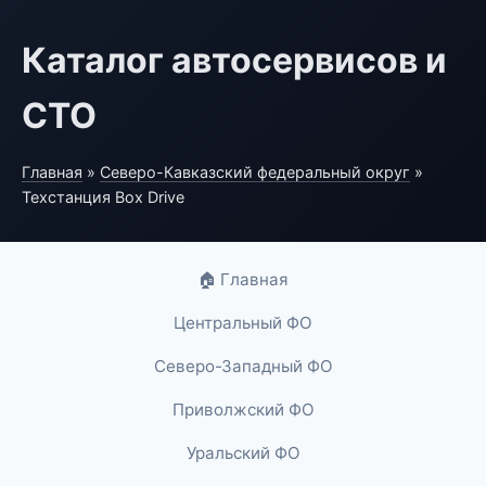
Каталог автосервисов и
СТО
Главная
»
Северо-Кавказский федеральный округ
»
Техстанция Box Drive
🏠 Главная
Центральный ФО
Северо-Западный ФО
Приволжский ФО
Уральский ФО