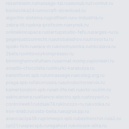
rezemkleim.ru
massage-tai.ru
seonub.ru
zvonitut.ru
biolisichka24.ru
mncraft-download.ru
algoritm-sistema.ru
godflesh.ru
ru-industria.ru
zebra-tlt.ru
okna-proficom.ru
erynok.ru
onlinekinospace.ru
startupstudio-fefu.ru
zarges-ru.ru
gegenjustizunrecht.ru
autobalashov.ru
utrovortu.ru
spiski-firm.ru
elara-m.ru
kinomusorka.ru
mkcslava.ru
2bets.ru
vintovoykompressor.ru
birminghamvsfulham.ru
sarmat-komp.ru
pioneeri.ru
amadis-chocolate.ru
shkurki-karakulya.ru
kanotiforet.spb.ru
tutmassage.ru
ecolog.org.ru
praga.spb.ru
falcorussia.ru
autodoctorservis.ru
kamertondom.spb.ru
net-life.net.ru
avto-vozim.ru
sakhcamera.ru
alliance-electro.spb.ru
stroyavt.ru
controlweb1.ru
tdsak74.ru
kinzozo-ru.ru
kvotka.ru
iron-snab.ru
costa-bella.ru
eugrus.pp.ru
associaciya39.ru
primexpo.spb.ru
bezmorchin.ru
ia2.ru
cpt21.ru
ispecspb.ru
regahost.ru
kolosok-elita.ru