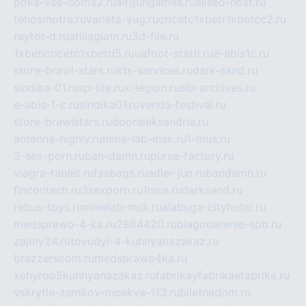
poka-vse-doma2.ru
airgungames.ru
allseo-host.ru
tehosmotre.ru
varieta-yug.ru
cricetc1xbetr1xbetcc2.ru
raytor-d.ru
atillagunn.ru
3d-file.ru
1xbeticricetc1xbetti5.ru
uafoot-statti.ru
e-abis1c.ru
store-brawl-stars.ru
kts-services.ru
dark-sand.ru
sindika-01.ru
sp-life.ru
x-legion.ru
sib-archives.ru
e-abis-1-c.ru
sindika01.ru
venda-festival.ru
store-brawlstars.ru
dooraleksandria.ru
antenna-highly.ru
mine-lab-msk.ru
1-mus.ru
3-sex-porn.ru
ban-damn.ru
purse-factory.ru
viagra-tablet.ru
fasbags.ru
adler-jun.ru
bandamn.ru
fincontech.ru
3sexporn.ru
1mus.ru
darksand.ru
rebus-toys.ru
minelab-msk.ru
alabuga-cityhotel.ru
medsprawo-4-ka.ru
2864420.ru
blagodarenie-spb.ru
zajmy24.ru
tovudyi-4-kuhnyanazakaz.ru
brazzerscom.ru
medsprawo4ka.ru
xehyroo5kuhnyanazakaz.ru
fabrikayfabrikaefabrika.ru
vskrytie-zamkov-moskva-113.ru
biletnadom.ru