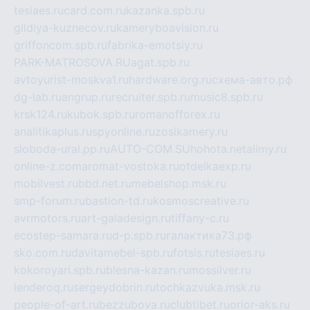
tesiaes.ru
card.com.ru
kazanka.spb.ru
gildiya-kuznecov.ru
kameryboavision.ru
griffoncom.spb.ru
fabrika-emotsiy.ru
PARK-MATROSOVA.RU
agat.spb.ru
avtoyurist-moskva1.ru
hardware.org.ru
схема-авто.рф
dg-lab.ru
angrup.ru
recruiter.spb.ru
music8.spb.ru
krsk124.ru
kubok.spb.ru
romanofforex.ru
analitikaplus.ru
spyonline.ru
zosikamery.ru
sloboda-ural.pp.ru
AUTO-COM.SU
hohota.net
alimy.ru
online-z.com
aromat-vostoka.ru
otdelkaexp.ru
mobilvest.ru
bbd.net.ru
mebelshop.msk.ru
smp-forum.ru
bastion-td.ru
kosmoscreative.ru
avrmotors.ru
art-galadesign.ru
tiffany-c.ru
ecostep-samara.ru
d-p.spb.ru
галактика73.рф
sko.com.ru
davitamebel-spb.ru
fotsis.ru
tesiaes.ru
kokoroyari.spb.ru
blesna-kazan.ru
mossilver.ru
lenderoq.ru
sergeydobrin.ru
tochkazvuka.msk.ru
people-of-art.ru
bezzubova.ru
clubtibet.ru
orior-aks.ru