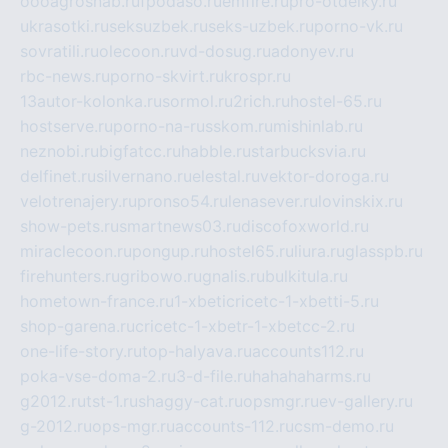
oooagrosnab.ru
fpodaso.ru
emfire.ru
pro-otdelky.ru
ukrasotki.ru
seksuzbek.ru
seks-uzbek.ru
porno-vk.ru
sovratili.ru
olecoon.ru
vd-dosug.ru
adonyev.ru
rbc-news.ru
porno-skvirt.ru
krospr.ru
13autor-kolonka.ru
sormol.ru
2rich.ru
hostel-65.ru
hostserve.ru
porno-na-russkom.ru
mishinlab.ru
neznobi.ru
bigfatcc.ru
habble.ru
starbucksvia.ru
delfinet.ru
silvernano.ru
elestal.ru
vektor-doroga.ru
velotrenajery.ru
pronso54.ru
lenasever.ru
lovinskix.ru
show-pets.ru
smartnews03.ru
discofoxworld.ru
miraclecoon.ru
pongup.ru
hostel65.ru
liura.ru
glasspb.ru
firehunters.ru
gribowo.ru
gnalis.ru
bulkitula.ru
hometown-france.ru
1-xbeticricetc-1-xbetti-5.ru
shop-garena.ru
cricetc-1-xbetr-1-xbetcc-2.ru
one-life-story.ru
top-halyava.ru
accounts112.ru
poka-vse-doma-2.ru
3-d-file.ru
hahahaharms.ru
g2012.ru
tst-1.ru
shaggy-cat.ru
opsmgr.ru
ev-gallery.ru
g-2012.ru
ops-mgr.ru
accounts-112.ru
csm-demo.ru