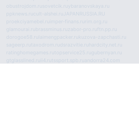
obustrojdom.ru
sovetcik.ru
ybaranovskaya.ru
ppknews.ru
cult-alshei.ru
JAPANRUSSIA.RU
proekciyamebel.ru
imper-finans.ru
rim.org.ru
glamourai.ru
brassminus.ru
zabor-pro.ru
ftn.pp.ru
dorogoe58.ru
laimengpacker.ru
kuzova-zapchasti.ru
sageerp.ru
taxodrom.ru
dsrazvitie.ru
hardcity.net.ru
ratinghomegames.ru
topservice25.ru
gubernyan.ru
gtglasslined.ru
ii4.ru
tssport.spb.ru
andorra24.com
blackwallstreet.ru
oboimos.ru
optim-doors.com.ru
ikuch.ru
nycr.org.ru
npa21.ru
vremya-ch.spb.ru
desert000.ru
ivtorgi.ru
ifiori.ru
catalog-statei.ru
dcv.org.ru
spetsmaster174.ru
ipkameryhiseeu.ru
dum26.ru
ruspol.spb.ru
fr-opendp.ru
kam-solnyshko.ru
cheyenne-arapaho.ru
sevzapmetal.spb.ru
ted-lapidus.spb.ru
parasite-eliminator.ru
sigma-complete.ru
modernworld.ru
dama-moda.ru
eholot-group.ru
sk-nvkz.ru
DRONGOLD.RU
democratia2.ru
i-farmer.ru
mass-sport.org