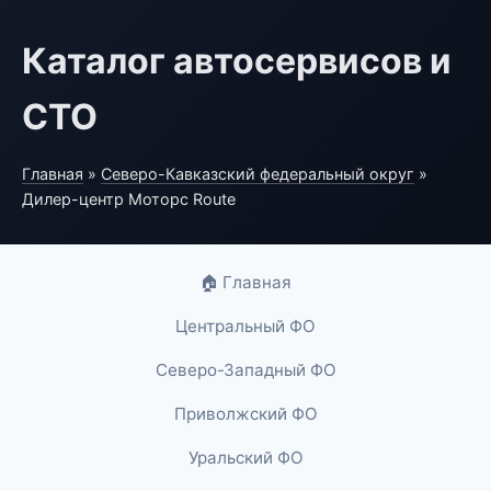
Каталог автосервисов и
СТО
Главная
»
Северо-Кавказский федеральный округ
»
Дилер-центр Моторс Route
🏠 Главная
Центральный ФО
Северо-Западный ФО
Приволжский ФО
Уральский ФО