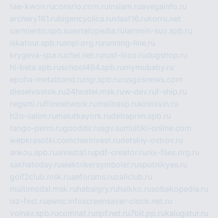
tae-kwon.ru
consrio.com.ru
insiam.ru
avegainfo.ru
archery161.ru
bigencyclica.ru
vlast16.ru
korru.net
sarmiento.spb.su
extelopedia.ru
lammin-suo.spb.ru
iskatour.spb.ru
snpi.org.ru
running-line.ru
krygeva-spa.ru
chel.net.ru
rust-loco.ru
dugshop.ru
hl-beta.spb.ru
school494.spb.ru
mymubaby.ru
epoha-metalband.ru
ngr.spb.ru
rusgosnews.com
dieselvostok.ru
24hostel.msk.ru
w-dev.ru
f-ship.ru
regsmi.ru
filmnetwork.ru
malinasp.ru
kinosvin.ru
h2o-salon.ru
malutkayork.ru
deltaprim.spb.ru
tango-perm.ru
gooddir.ru
sgv.su
multiki-online.com
webkrasotki.com
cherinvest.ru
detskiy-ostrov.ru
ankou.spb.ru
alvesta1.ru
pdf-creator.ru
nix-files.org.ru
sakhatoday.ru
elektrikersymboler.ru
sputnikyes.ru
golf2club.msk.ru
aeforums.ru
zallclub.ru
multimodal.msk.ru
habaigry.ru
haikko.ru
sobakopedia.ru
isz-fest.ru
ewnc.info
screensaver-clock.net.ru
volnav.spb.ru
comnat.ru
npf.net.ru
7bit.pp.ru
kalugatur.ru