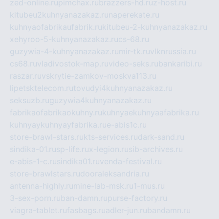
zed-online.ru
pimchax.ru
brazzers-hd.ru
z-host.ru
kitubeu2kuhnyanazakaz.ru
naperekate.ru
kuhnyaofabrikaufabrik.ru
kitubeu-2-kuhnyanazakaz.ru
xehyroo-5-kuhnyanazakaz.ru
cs-68.ru
guzywia-4-kuhnyanazakaz.ru
mir-tk.ru
vlknrussia.ru
cs68.ru
vladivostok-map.ru
video-seks.ru
bankaribi.ru
raszar.ru
vskrytie-zamkov-moskva113.ru
lipetsktelecom.ru
tovudyi4kuhnyanazakaz.ru
seksuzb.ru
guzywia4kuhnyanazakaz.ru
fabrikaofabrikaokuhny.ru
kuhnyaekuhnyaafabrika.ru
kuhnyaykuhnyayfabrika.ru
e-abis1c.ru
store-brawl-stars.ru
kts-services.ru
dark-sand.ru
sindika-01.ru
sp-life.ru
x-legion.ru
sib-archives.ru
e-abis-1-c.ru
sindika01.ru
venda-festival.ru
store-brawlstars.ru
dooraleksandria.ru
antenna-highly.ru
mine-lab-msk.ru
1-mus.ru
3-sex-porn.ru
ban-damn.ru
purse-factory.ru
viagra-tablet.ru
fasbags.ru
adler-jun.ru
bandamn.ru