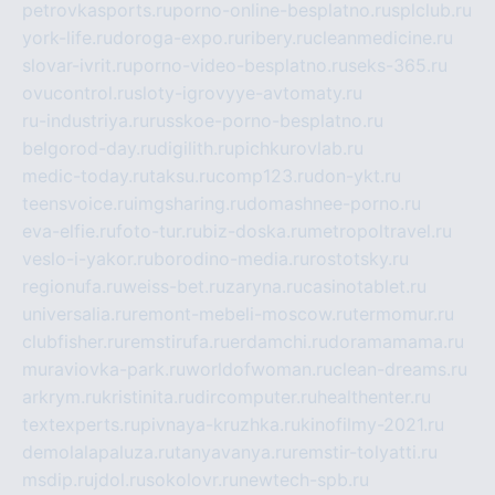
petrovkasports.ru
porno-online-besplatno.ru
splclub.ru
york-life.ru
doroga-expo.ru
ribery.ru
cleanmedicine.ru
slovar-ivrit.ru
porno-video-besplatno.ru
seks-365.ru
ovucontrol.ru
sloty-igrovyye-avtomaty.ru
ru-industriya.ru
russkoe-porno-besplatno.ru
belgorod-day.ru
digilith.ru
pichkurovlab.ru
medic-today.ru
taksu.ru
comp123.ru
don-ykt.ru
teensvoice.ru
imgsharing.ru
domashnee-porno.ru
eva-elfie.ru
foto-tur.ru
biz-doska.ru
metropoltravel.ru
veslo-i-yakor.ru
borodino-media.ru
rostotsky.ru
regionufa.ru
weiss-bet.ru
zaryna.ru
casinotablet.ru
universalia.ru
remont-mebeli-moscow.ru
termomur.ru
clubfisher.ru
remstirufa.ru
erdamchi.ru
doramamama.ru
muraviovka-park.ru
worldofwoman.ru
clean-dreams.ru
arkrym.ru
kristinita.ru
dircomputer.ru
healthenter.ru
textexperts.ru
pivnaya-kruzhka.ru
kinofilmy-2021.ru
demolalapaluza.ru
tanyavanya.ru
remstir-tolyatti.ru
msdip.ru
jdol.ru
sokolovr.ru
newtech-spb.ru