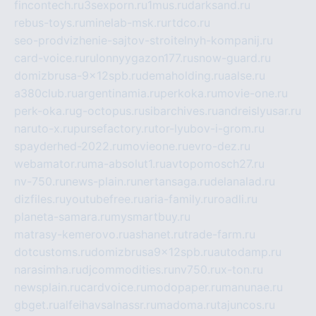
fincontech.ru
3sexporn.ru
1mus.ru
darksand.ru
rebus-toys.ru
minelab-msk.ru
rtdco.ru
seo-prodvizhenie-sajtov-stroitelnyh-kompanij.ru
card-voice.ru
rulonnyygazon177.ru
snow-guard.ru
domizbrusa-9x12spb.ru
demaholding.ru
aalse.ru
a380club.ru
argentinamia.ru
perkoka.ru
movie-one.ru
perk-oka.ru
g-octopus.ru
sibarchives.ru
andreislyusar.ru
naruto-x.ru
pursefactory.ru
tor-lyubov-i-grom.ru
spayderhed-2022.ru
movieone.ru
evro-dez.ru
webamator.ru
ma-absolut1.ru
avtopomosch27.ru
nv-750.ru
news-plain.ru
nertansaga.ru
delanalad.ru
dizfiles.ru
youtubefree.ru
aria-family.ru
roadli.ru
planeta-samara.ru
mysmartbuy.ru
matrasy-kemerovo.ru
ashanet.ru
trade-farm.ru
dotcustoms.ru
domizbrusa9x12spb.ru
autodamp.ru
narasimha.ru
djcommodities.ru
nv750.ru
x-ton.ru
newsplain.ru
cardvoice.ru
modopaper.ru
manunae.ru
gbget.ru
alfeihavsalnassr.ru
madoma.ru
tajuncos.ru