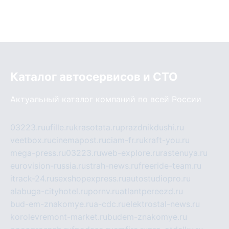
Каталог автосервисов и СТО
Актуальный каталог компаний по всей России
03223.ru
ufille.ru
krasotata.ru
prazdnikdushi.ru
veetbox.ru
cinemapost.ru
ciam-fr.ru
kraft-you.ru
mega-press.ru
03223.ru
web-explore.ru
rastenuya.ru
eurovision-russia.ru
strah-news.ru
freeride-team.ru
itrack-24.ru
sexshopexpress.ru
autostudiopro.ru
alabuga-cityhotel.ru
pornv.ru
atlantpereezd.ru
bud-em-znakomye.ru
a-cdc.ru
elektrostal-news.ru
korolevremont-market.ru
budem-znakomye.ru