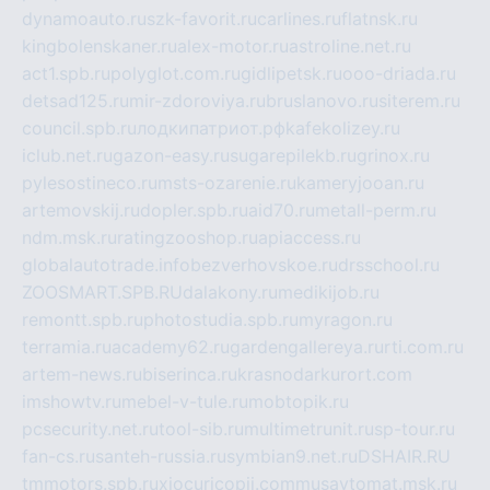
dynamoauto.ru
szk-favorit.ru
carlines.ru
flatnsk.ru
kingbolenskaner.ru
alex-motor.ru
astroline.net.ru
act1.spb.ru
polyglot.com.ru
gidlipetsk.ru
ooo-driada.ru
detsad125.ru
mir-zdoroviya.ru
bruslanovo.ru
siterem.ru
council.spb.ru
лодкипатриот.рф
kafekolizey.ru
iclub.net.ru
gazon-easy.ru
sugarepilekb.ru
grinox.ru
pylesostineco.ru
msts-ozarenie.ru
kameryjooan.ru
artemovskij.ru
dopler.spb.ru
aid70.ru
metall-perm.ru
ndm.msk.ru
ratingzooshop.ru
apiaccess.ru
globalautotrade.info
bezverhovskoe.ru
drsschool.ru
ZOOSMART.SPB.RU
dalakony.ru
medikijob.ru
remontt.spb.ru
photostudia.spb.ru
myragon.ru
terramia.ru
academy62.ru
gardengallereya.ru
rti.com.ru
artem-news.ru
biserinca.ru
krasnodarkurort.com
imshowtv.ru
mebel-v-tule.ru
mobtopik.ru
pcsecurity.net.ru
tool-sib.ru
multimetrunit.ru
sp-tour.ru
fan-cs.ru
santeh-russia.ru
symbian9.net.ru
DSHAIR.RU
tmmotors.spb.ru
xjocuricopii.com
musavtomat.msk.ru