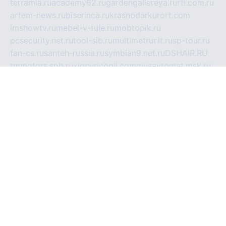
terramia.ru
academy62.ru
gardengallereya.ru
rti.com.ru
artem-news.ru
biserinca.ru
krasnodarkurort.com
imshowtv.ru
mebel-v-tule.ru
mobtopik.ru
pcsecurity.net.ru
tool-sib.ru
multimetrunit.ru
sp-tour.ru
fan-cs.ru
santeh-russia.ru
symbian9.net.ru
DSHAIR.RU
tmmotors.spb.ru
xjocuricopii.com
musavtomat.msk.ru
obustrojdom.ru
sovetcik.ru
ybaranovskaya.ru
ppknews.ru
cult-alshei.ru
JAPANRUSSIA.RU
proekciyamebel.ru
imper-finans.ru
rim.org.ru
glamourai.ru
brassminus.ru
zabor-pro.ru
ftn.pp.ru
dorogoe58.ru
laimengpacker.ru
kuzova-zapchasti.ru
sageerp.ru
taxodrom.ru
dsrazvitie.ru
hardcity.net.ru
ratinghomegames.ru
topservice25.ru
gubernyan.ru
gtglasslined.ru
ii4.ru
tssport.spb.ru
andorra24.com
blackwallstreet.ru
oboimos.ru
optim-doors.com.ru
ikuch.ru
nycr.org.ru
npa21.ru
vremya-ch.spb.ru
desert000.ru
ivtorgi.ru
ifiori.ru
catalog-statei.ru
dcv.org.ru
spetsmaster174.ru
ipkameryhiseeu.ru