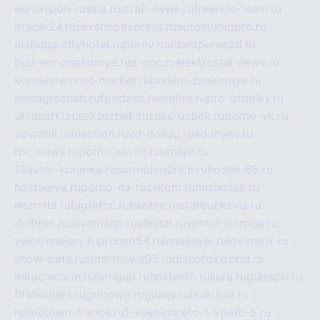
eurovision-russia.ru
strah-news.ru
freeride-team.ru
itrack-24.ru
sexshopexpress.ru
autostudiopro.ru
alabuga-cityhotel.ru
pornv.ru
atlantpereezd.ru
bud-em-znakomye.ru
a-cdc.ru
elektrostal-news.ru
korolevremont-market.ru
budem-znakomye.ru
oooagrosnab.ru
fpodaso.ru
emfire.ru
pro-otdelky.ru
ukrasotki.ru
seksuzbek.ru
seks-uzbek.ru
porno-vk.ru
sovratili.ru
olecoon.ru
vd-dosug.ru
adonyev.ru
rbc-news.ru
porno-skvirt.ru
krospr.ru
13autor-kolonka.ru
sormol.ru
2rich.ru
hostel-65.ru
hostserve.ru
porno-na-russkom.ru
mishinlab.ru
neznobi.ru
bigfatcc.ru
habble.ru
starbucksvia.ru
delfinet.ru
silvernano.ru
elestal.ru
vektor-doroga.ru
velotrenajery.ru
pronso54.ru
lenasever.ru
lovinskix.ru
show-pets.ru
smartnews03.ru
discofoxworld.ru
miraclecoon.ru
pongup.ru
hostel65.ru
liura.ru
glasspb.ru
firehunters.ru
gribowo.ru
gnalis.ru
bulkitula.ru
hometown-france.ru
1-xbeticricetc-1-xbetti-5.ru