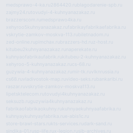
medsprawo-4-ka.ru
2864420.ru
blagodarenie-spb.ru
zajmy24.ru
tovudyi-4-kuhnyanazakaz.ru
brazzerscom.ru
medsprawo4ka.ru
xehyroo5kuhnyanazakaz.ru
fabrikayfabrikaefabrika.ru
vskrytie-zamkov-moskva-113.ru
biletnadom.ru
zed-online.ru
pimchax.ru
brazzers-hd.ru
z-host.ru
kitubeu2kuhnyanazakaz.ru
naperekate.ru
kuhnyaofabrikaufabrik.ru
kitubeu-2-kuhnyanazakaz.ru
xehyroo-5-kuhnyanazakaz.ru
cs-68.ru
guzywia-4-kuhnyanazakaz.ru
mir-tk.ru
vlknrussia.ru
cs68.ru
vladivostok-map.ru
video-seks.ru
bankaribi.ru
raszar.ru
vskrytie-zamkov-moskva113.ru
lipetsktelecom.ru
tovudyi4kuhnyanazakaz.ru
seksuzb.ru
guzywia4kuhnyanazakaz.ru
fabrikaofabrikaokuhny.ru
kuhnyaekuhnyaafabrika.ru
kuhnyaykuhnyayfabrika.ru
e-abis1c.ru
store-brawl-stars.ru
kts-services.ru
dark-sand.ru
sindika-01.ru
sp-life.ru
x-legion.ru
sib-archives.ru