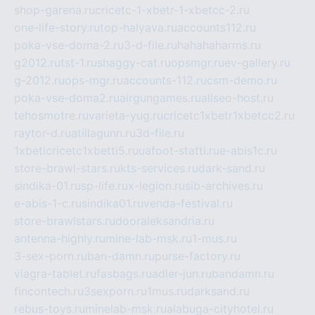
shop-garena.ru
cricetc-1-xbetr-1-xbetcc-2.ru
one-life-story.ru
top-halyava.ru
accounts112.ru
poka-vse-doma-2.ru
3-d-file.ru
hahahaharms.ru
g2012.ru
tst-1.ru
shaggy-cat.ru
opsmgr.ru
ev-gallery.ru
g-2012.ru
ops-mgr.ru
accounts-112.ru
csm-demo.ru
poka-vse-doma2.ru
airgungames.ru
allseo-host.ru
tehosmotre.ru
varieta-yug.ru
cricetc1xbetr1xbetcc2.ru
raytor-d.ru
atillagunn.ru
3d-file.ru
1xbeticricetc1xbetti5.ru
uafoot-statti.ru
e-abis1c.ru
store-brawl-stars.ru
kts-services.ru
dark-sand.ru
sindika-01.ru
sp-life.ru
x-legion.ru
sib-archives.ru
e-abis-1-c.ru
sindika01.ru
venda-festival.ru
store-brawlstars.ru
dooraleksandria.ru
antenna-highly.ru
mine-lab-msk.ru
1-mus.ru
3-sex-porn.ru
ban-damn.ru
purse-factory.ru
viagra-tablet.ru
fasbags.ru
adler-jun.ru
bandamn.ru
fincontech.ru
3sexporn.ru
1mus.ru
darksand.ru
rebus-toys.ru
minelab-msk.ru
alabuga-cityhotel.ru