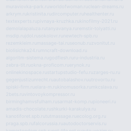
muraviovka-park.ru
worldofwoman.ru
clean-dreams.ru
arkrym.ru
kristinita.ru
dircomputer.ru
healthenter.ru
textexperts.ru
pivnaya-kruzhka.ru
kinofilmy-2021.ru
demolalapaluza.ru
tanyavanya.ru
remstir-tolyatti.ru
msdip.ru
jdol.ru
sokolovr.ru
newtech-spb.ru
rezemkleim.ru
massage-tai.ru
seonub.ru
zvonitut.ru
biolisichka24.ru
mncraft-download.ru
algoritm-sistema.ru
godflesh.ru
ru-industria.ru
zebra-tlt.ru
okna-proficom.ru
erynok.ru
onlinekinospace.ru
startupstudio-fefu.ru
zarges-ru.ru
gegenjustizunrecht.ru
autobalashov.ru
utrovortu.ru
spiski-firm.ru
elara-m.ru
kinomusorka.ru
mkcslava.ru
2bets.ru
vintovoykompressor.ru
birminghamvsfulham.ru
sarmat-komp.ru
pioneeri.ru
amadis-chocolate.ru
shkurki-karakulya.ru
kanotiforet.spb.ru
tutmassage.ru
ecolog.org.ru
praga.spb.ru
falcorussia.ru
autodoctorservis.ru
kamertondom.spb.ru
net-life.net.ru
avto-vozim.ru