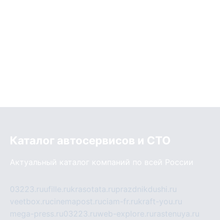
Каталог автосервисов и СТО
Актуальный каталог компаний по всей России
03223.ru
ufille.ru
krasotata.ru
prazdnikdushi.ru
veetbox.ru
cinemapost.ru
ciam-fr.ru
kraft-you.ru
mega-press.ru
03223.ru
web-explore.ru
rastenuya.ru