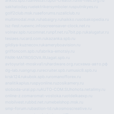
ankou.spb.ru
alvesta1.ru
pdf-creator.ru
nix-files.org.ru
sakhatoday.ru
elektrikersymboler.ru
sputnikyes.ru
golf2club.msk.ru
aeforums.ru
zallclub.ru
multimodal.msk.ru
habaigry.ru
haikko.ru
sobakopedia.ru
isz-fest.ru
ewnc.info
screensaver-clock.net.ru
volnav.spb.ru
comnat.ru
npf.net.ru
7bit.pp.ru
kalugatur.ru
tesiaes.ru
card.com.ru
kazanka.spb.ru
gildiya-kuznecov.ru
kameryboavision.ru
griffoncom.spb.ru
fabrika-emotsiy.ru
PARK-MATROSOVA.RU
agat.spb.ru
avtoyurist-moskva1.ru
hardware.org.ru
схема-авто.рф
dg-lab.ru
angrup.ru
recruiter.spb.ru
music8.spb.ru
krsk124.ru
kubok.spb.ru
romanofforex.ru
analitikaplus.ru
spyonline.ru
zosikamery.ru
sloboda-ural.pp.ru
AUTO-COM.SU
hohota.net
alimy.ru
online-z.com
aromat-vostoka.ru
otdelkaexp.ru
mobilvest.ru
bbd.net.ru
mebelshop.msk.ru
smp-forum.ru
bastion-td.ru
kosmoscreative.ru