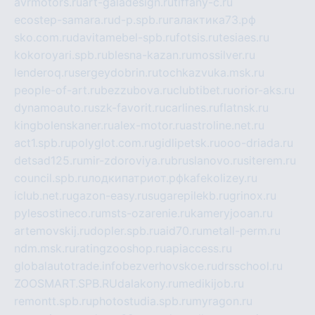
avrmotors.ru
art-galadesign.ru
tiffany-c.ru
ecostep-samara.ru
d-p.spb.ru
галактика73.рф
sko.com.ru
davitamebel-spb.ru
fotsis.ru
tesiaes.ru
kokoroyari.spb.ru
blesna-kazan.ru
mossilver.ru
lenderoq.ru
sergeydobrin.ru
tochkazvuka.msk.ru
people-of-art.ru
bezzubova.ru
clubtibet.ru
orior-aks.ru
dynamoauto.ru
szk-favorit.ru
carlines.ru
flatnsk.ru
kingbolenskaner.ru
alex-motor.ru
astroline.net.ru
act1.spb.ru
polyglot.com.ru
gidlipetsk.ru
ooo-driada.ru
detsad125.ru
mir-zdoroviya.ru
bruslanovo.ru
siterem.ru
council.spb.ru
лодкипатриот.рф
kafekolizey.ru
iclub.net.ru
gazon-easy.ru
sugarepilekb.ru
grinox.ru
pylesostineco.ru
msts-ozarenie.ru
kameryjooan.ru
artemovskij.ru
dopler.spb.ru
aid70.ru
metall-perm.ru
ndm.msk.ru
ratingzooshop.ru
apiaccess.ru
globalautotrade.info
bezverhovskoe.ru
drsschool.ru
ZOOSMART.SPB.RU
dalakony.ru
medikijob.ru
remontt.spb.ru
photostudia.spb.ru
myragon.ru