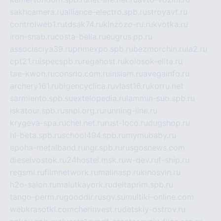
sakhcamera.ru
alliance-electro.spb.ru
stroyavt.ru
controlweb1.ru
tdsak74.ru
kinzozo-ru.ru
kvotka.ru
iron-snab.ru
costa-bella.ru
eugrus.pp.ru
associaciya39.ru
primexpo.spb.ru
bezmorchin.ru
ia2.ru
cpt21.ru
ispecspb.ru
regahost.ru
kolosok-elita.ru
tae-kwon.ru
consrio.com.ru
insiam.ru
avegainfo.ru
archery161.ru
bigencyclica.ru
vlast16.ru
korru.net
sarmiento.spb.su
extelopedia.ru
lammin-suo.spb.ru
iskatour.spb.ru
snpi.org.ru
running-line.ru
krygeva-spa.ru
chel.net.ru
rust-loco.ru
dugshop.ru
hl-beta.spb.ru
school494.spb.ru
mymubaby.ru
epoha-metalband.ru
ngr.spb.ru
rusgosnews.com
dieselvostok.ru
24hostel.msk.ru
w-dev.ru
f-ship.ru
regsmi.ru
filmnetwork.ru
malinasp.ru
kinosvin.ru
h2o-salon.ru
malutkayork.ru
deltaprim.spb.ru
tango-perm.ru
gooddir.ru
sgv.su
multiki-online.com
webkrasotki.com
cherinvest.ru
detskiy-ostrov.ru