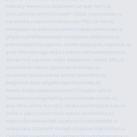
matrasy-kemerovo.ru
ashanet.ru
trade-farm.ru
dotcustoms.ru
domizbrusa9x12spb.ru
autodamp.ru
narasimha.ru
djcommodities.ru
nv750.ru
x-ton.ru
newsplain.ru
cardvoice.ru
modopaper.ru
manunae.ru
gbget.ru
alfeihavsalnassr.ru
madoma.ru
tajuncos.ru
petrovkasports.ru
porno-online-besplatno.ru
splclub.ru
york-life.ru
doroga-expo.ru
ribery.ru
cleanmedicine.ru
slovar-ivrit.ru
porno-video-besplatno.ru
seks-365.ru
ovucontrol.ru
sloty-igrovyye-avtomaty.ru
ru-industriya.ru
russkoe-porno-besplatno.ru
belgorod-day.ru
digilith.ru
pichkurovlab.ru
medic-today.ru
taksu.ru
comp123.ru
don-ykt.ru
teensvoice.ru
imgsharing.ru
domashnee-porno.ru
eva-elfie.ru
foto-tur.ru
biz-doska.ru
metropoltravel.ru
veslo-i-yakor.ru
borodino-media.ru
rostotsky.ru
regionufa.ru
weiss-bet.ru
zaryna.ru
casinotablet.ru
universalia.ru
remont-mebeli-moscow.ru
termomur.ru
clubfisher.ru
remstirufa.ru
erdamchi.ru
doramamama.ru