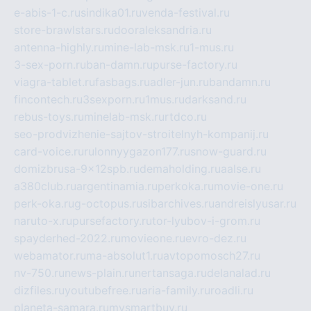
e-abis-1-c.ru
sindika01.ru
venda-festival.ru
store-brawlstars.ru
dooraleksandria.ru
antenna-highly.ru
mine-lab-msk.ru
1-mus.ru
3-sex-porn.ru
ban-damn.ru
purse-factory.ru
viagra-tablet.ru
fasbags.ru
adler-jun.ru
bandamn.ru
fincontech.ru
3sexporn.ru
1mus.ru
darksand.ru
rebus-toys.ru
minelab-msk.ru
rtdco.ru
seo-prodvizhenie-sajtov-stroitelnyh-kompanij.ru
card-voice.ru
rulonnyygazon177.ru
snow-guard.ru
domizbrusa-9x12spb.ru
demaholding.ru
aalse.ru
a380club.ru
argentinamia.ru
perkoka.ru
movie-one.ru
perk-oka.ru
g-octopus.ru
sibarchives.ru
andreislyusar.ru
naruto-x.ru
pursefactory.ru
tor-lyubov-i-grom.ru
spayderhed-2022.ru
movieone.ru
evro-dez.ru
webamator.ru
ma-absolut1.ru
avtopomosch27.ru
nv-750.ru
news-plain.ru
nertansaga.ru
delanalad.ru
dizfiles.ru
youtubefree.ru
aria-family.ru
roadli.ru
planeta-samara.ru
mysmartbuy.ru