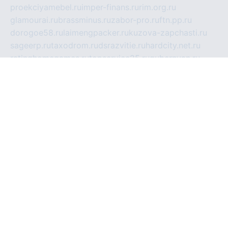
proekciyamebel.ru
imper-finans.ru
rim.org.ru
glamourai.ru
brassminus.ru
zabor-pro.ru
ftn.pp.ru
dorogoe58.ru
laimengpacker.ru
kuzova-zapchasti.ru
sageerp.ru
taxodrom.ru
dsrazvitie.ru
hardcity.net.ru
ratinghomegames.ru
topservice25.ru
gubernyan.ru
gtglasslined.ru
ii4.ru
tssport.spb.ru
andorra24.com
blackwallstreet.ru
oboimos.ru
optim-doors.com.ru
ikuch.ru
nycr.org.ru
npa21.ru
vremya-ch.spb.ru
desert000.ru
ivtorgi.ru
ifiori.ru
catalog-statei.ru
dcv.org.ru
spetsmaster174.ru
ipkameryhiseeu.ru
dum26.ru
ruspol.spb.ru
fr-opendp.ru
kam-solnyshko.ru
cheyenne-arapaho.ru
sevzapmetal.spb.ru
ted-lapidus.spb.ru
parasite-eliminator.ru
sigma-complete.ru
modernworld.ru
dama-moda.ru
eholot-group.ru
sk-nvkz.ru
DRONGOLD.RU
democratia2.ru
i-farmer.ru
mass-sport.org
jablonex.spb.ru
bookmess.ru
linkword.ru
refineua.com.ru
cs-spec.net.ru
altay-mebel.ru