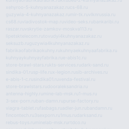
kuhnyaofabrikaufabrik.ru
kitubeu-2-kuhnyanazakaz.ru
xehyroo-5-kuhnyanazakaz.ru
cs-68.ru
guzywia-4-kuhnyanazakaz.ru
mir-tk.ru
vlknrussia.ru
cs68.ru
vladivostok-map.ru
video-seks.ru
bankaribi.ru
raszar.ru
vskrytie-zamkov-moskva113.ru
lipetsktelecom.ru
tovudyi4kuhnyanazakaz.ru
seksuzb.ru
guzywia4kuhnyanazakaz.ru
fabrikaofabrikaokuhny.ru
kuhnyaekuhnyaafabrika.ru
kuhnyaykuhnyayfabrika.ru
e-abis1c.ru
store-brawl-stars.ru
kts-services.ru
dark-sand.ru
sindika-01.ru
sp-life.ru
x-legion.ru
sib-archives.ru
e-abis-1-c.ru
sindika01.ru
venda-festival.ru
store-brawlstars.ru
dooraleksandria.ru
antenna-highly.ru
mine-lab-msk.ru
1-mus.ru
3-sex-porn.ru
ban-damn.ru
purse-factory.ru
viagra-tablet.ru
fasbags.ru
adler-jun.ru
bandamn.ru
fincontech.ru
3sexporn.ru
1mus.ru
darksand.ru
rebus-toys.ru
minelab-msk.ru
rtdco.ru