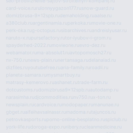
seo-prodvizhenie-sajtov-stroitelnyh-kompanij.ru
card-voice.ru
rulonnyygazon177.ru
snow-guard.ru
domizbrusa-9x12spb.ru
demaholding.ru
aalse.ru
a380club.ru
argentinamia.ru
perkoka.ru
movie-one.ru
perk-oka.ru
g-octopus.ru
sibarchives.ru
andreislyusar.ru
naruto-x.ru
pursefactory.ru
tor-lyubov-i-grom.ru
spayderhed-2022.ru
movieone.ru
evro-dez.ru
webamator.ru
ma-absolut1.ru
avtopomosch27.ru
nv-750.ru
news-plain.ru
nertansaga.ru
delanalad.ru
dizfiles.ru
youtubefree.ru
aria-family.ru
roadli.ru
planeta-samara.ru
mysmartbuy.ru
matrasy-kemerovo.ru
ashanet.ru
trade-farm.ru
dotcustoms.ru
domizbrusa9x12spb.ru
autodamp.ru
narasimha.ru
djcommodities.ru
nv750.ru
x-ton.ru
newsplain.ru
cardvoice.ru
modopaper.ru
manunae.ru
gbget.ru
alfeihavsalnassr.ru
madoma.ru
tajuncos.ru
petrovkasports.ru
porno-online-besplatno.ru
splclub.ru
york-life.ru
doroga-expo.ru
ribery.ru
cleanmedicine.ru