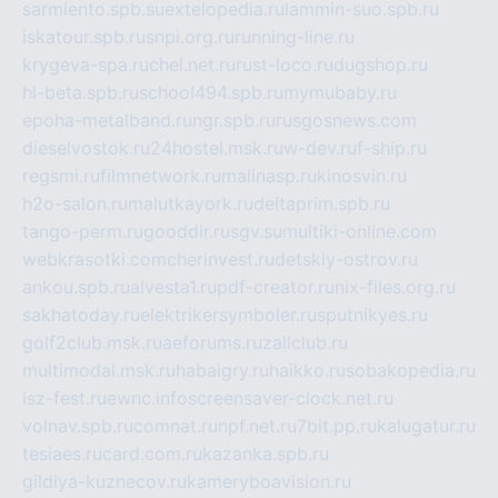
sarmiento.spb.su
extelopedia.ru
lammin-suo.spb.ru
iskatour.spb.ru
snpi.org.ru
running-line.ru
krygeva-spa.ru
chel.net.ru
rust-loco.ru
dugshop.ru
hl-beta.spb.ru
school494.spb.ru
mymubaby.ru
epoha-metalband.ru
ngr.spb.ru
rusgosnews.com
dieselvostok.ru
24hostel.msk.ru
w-dev.ru
f-ship.ru
regsmi.ru
filmnetwork.ru
malinasp.ru
kinosvin.ru
h2o-salon.ru
malutkayork.ru
deltaprim.spb.ru
tango-perm.ru
gooddir.ru
sgv.su
multiki-online.com
webkrasotki.com
cherinvest.ru
detskiy-ostrov.ru
ankou.spb.ru
alvesta1.ru
pdf-creator.ru
nix-files.org.ru
sakhatoday.ru
elektrikersymboler.ru
sputnikyes.ru
golf2club.msk.ru
aeforums.ru
zallclub.ru
multimodal.msk.ru
habaigry.ru
haikko.ru
sobakopedia.ru
isz-fest.ru
ewnc.info
screensaver-clock.net.ru
volnav.spb.ru
comnat.ru
npf.net.ru
7bit.pp.ru
kalugatur.ru
tesiaes.ru
card.com.ru
kazanka.spb.ru
gildiya-kuznecov.ru
kameryboavision.ru