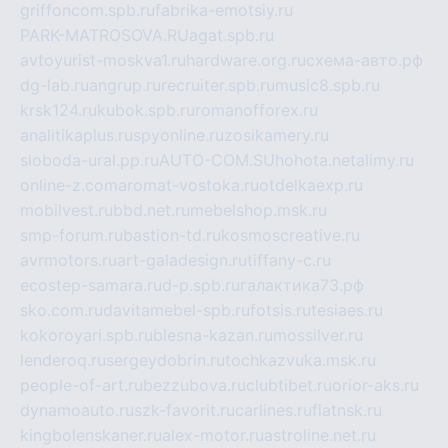
griffoncom.spb.ru
fabrika-emotsiy.ru
PARK-MATROSOVA.RU
agat.spb.ru
avtoyurist-moskva1.ru
hardware.org.ru
схема-авто.рф
dg-lab.ru
angrup.ru
recruiter.spb.ru
music8.spb.ru
krsk124.ru
kubok.spb.ru
romanofforex.ru
analitikaplus.ru
spyonline.ru
zosikamery.ru
sloboda-ural.pp.ru
AUTO-COM.SU
hohota.net
alimy.ru
online-z.com
aromat-vostoka.ru
otdelkaexp.ru
mobilvest.ru
bbd.net.ru
mebelshop.msk.ru
smp-forum.ru
bastion-td.ru
kosmoscreative.ru
avrmotors.ru
art-galadesign.ru
tiffany-c.ru
ecostep-samara.ru
d-p.spb.ru
галактика73.рф
sko.com.ru
davitamebel-spb.ru
fotsis.ru
tesiaes.ru
kokoroyari.spb.ru
blesna-kazan.ru
mossilver.ru
lenderoq.ru
sergeydobrin.ru
tochkazvuka.msk.ru
people-of-art.ru
bezzubova.ru
clubtibet.ru
orior-aks.ru
dynamoauto.ru
szk-favorit.ru
carlines.ru
flatnsk.ru
kingbolenskaner.ru
alex-motor.ru
astroline.net.ru