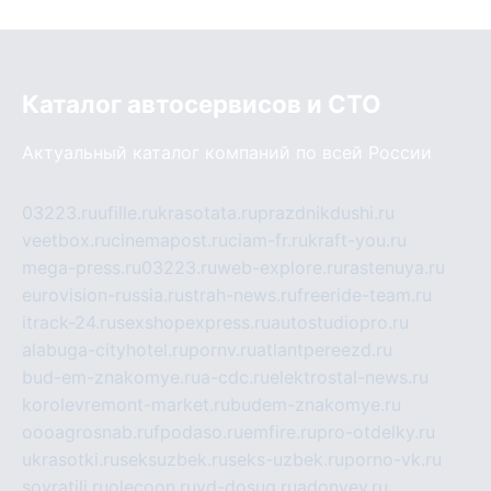
Каталог автосервисов и СТО
Актуальный каталог компаний по всей России
03223.ru
ufille.ru
krasotata.ru
prazdnikdushi.ru
veetbox.ru
cinemapost.ru
ciam-fr.ru
kraft-you.ru
mega-press.ru
03223.ru
web-explore.ru
rastenuya.ru
eurovision-russia.ru
strah-news.ru
freeride-team.ru
itrack-24.ru
sexshopexpress.ru
autostudiopro.ru
alabuga-cityhotel.ru
pornv.ru
atlantpereezd.ru
bud-em-znakomye.ru
a-cdc.ru
elektrostal-news.ru
korolevremont-market.ru
budem-znakomye.ru
oooagrosnab.ru
fpodaso.ru
emfire.ru
pro-otdelky.ru
ukrasotki.ru
seksuzbek.ru
seks-uzbek.ru
porno-vk.ru
sovratili.ru
olecoon.ru
vd-dosug.ru
adonyev.ru