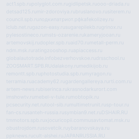
act1.spb.ru
polyglot.com.ru
gidlipetsk.ru
ooo-driada.ru
detsad125.ru
mir-zdoroviya.ru
bruslanovo.ru
siterem.ru
council.spb.ru
лодкипатриот.рф
kafekolizey.ru
iclub.net.ru
gazon-easy.ru
sugarepilekb.ru
grinox.ru
pylesostineco.ru
msts-ozarenie.ru
kameryjooan.ru
artemovskij.ru
dopler.spb.ru
aid70.ru
metall-perm.ru
ndm.msk.ru
ratingzooshop.ru
apiaccess.ru
globalautotrade.info
bezverhovskoe.ru
drsschool.ru
ZOOSMART.SPB.RU
dalakony.ru
medikijob.ru
remontt.spb.ru
photostudia.spb.ru
myragon.ru
terramia.ru
academy62.ru
gardengallereya.ru
rti.com.ru
artem-news.ru
biserinca.ru
krasnodarkurort.com
imshowtv.ru
mebel-v-tule.ru
mobtopik.ru
pcsecurity.net.ru
tool-sib.ru
multimetrunit.ru
sp-tour.ru
fan-cs.ru
santeh-russia.ru
symbian9.net.ru
DSHAIR.RU
tmmotors.spb.ru
xjocuricopii.com
musavtomat.msk.ru
obustrojdom.ru
sovetcik.ru
ybaranovskaya.ru
ppknews.ru
cult-alshei.ru
JAPANRUSSIA.RU