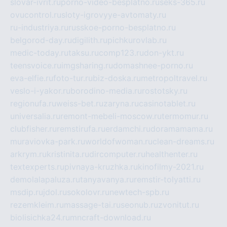
slovar-ivrit.ru
porno-video-besplatno.ru
seks-365.ru
ovucontrol.ru
sloty-igrovyye-avtomaty.ru
ru-industriya.ru
russkoe-porno-besplatno.ru
belgorod-day.ru
digilith.ru
pichkurovlab.ru
medic-today.ru
taksu.ru
comp123.ru
don-ykt.ru
teensvoice.ru
imgsharing.ru
domashnee-porno.ru
eva-elfie.ru
foto-tur.ru
biz-doska.ru
metropoltravel.ru
veslo-i-yakor.ru
borodino-media.ru
rostotsky.ru
regionufa.ru
weiss-bet.ru
zaryna.ru
casinotablet.ru
universalia.ru
remont-mebeli-moscow.ru
termomur.ru
clubfisher.ru
remstirufa.ru
erdamchi.ru
doramamama.ru
muraviovka-park.ru
worldofwoman.ru
clean-dreams.ru
arkrym.ru
kristinita.ru
dircomputer.ru
healthenter.ru
textexperts.ru
pivnaya-kruzhka.ru
kinofilmy-2021.ru
demolalapaluza.ru
tanyavanya.ru
remstir-tolyatti.ru
msdip.ru
jdol.ru
sokolovr.ru
newtech-spb.ru
rezemkleim.ru
massage-tai.ru
seonub.ru
zvonitut.ru
biolisichka24.ru
mncraft-download.ru