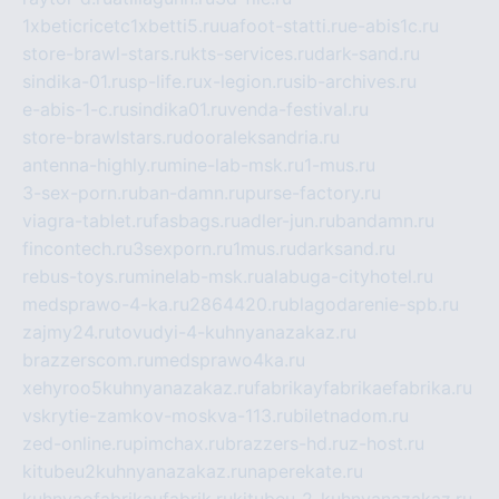
1xbeticricetc1xbetti5.ru
uafoot-statti.ru
e-abis1c.ru
store-brawl-stars.ru
kts-services.ru
dark-sand.ru
sindika-01.ru
sp-life.ru
x-legion.ru
sib-archives.ru
e-abis-1-c.ru
sindika01.ru
venda-festival.ru
store-brawlstars.ru
dooraleksandria.ru
antenna-highly.ru
mine-lab-msk.ru
1-mus.ru
3-sex-porn.ru
ban-damn.ru
purse-factory.ru
viagra-tablet.ru
fasbags.ru
adler-jun.ru
bandamn.ru
fincontech.ru
3sexporn.ru
1mus.ru
darksand.ru
rebus-toys.ru
minelab-msk.ru
alabuga-cityhotel.ru
medsprawo-4-ka.ru
2864420.ru
blagodarenie-spb.ru
zajmy24.ru
tovudyi-4-kuhnyanazakaz.ru
brazzerscom.ru
medsprawo4ka.ru
xehyroo5kuhnyanazakaz.ru
fabrikayfabrikaefabrika.ru
vskrytie-zamkov-moskva-113.ru
biletnadom.ru
zed-online.ru
pimchax.ru
brazzers-hd.ru
z-host.ru
kitubeu2kuhnyanazakaz.ru
naperekate.ru