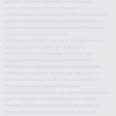
algoritm-sistema.ru
godflesh.ru
ru-industria.ru
zebra-tlt.ru
okna-proficom.ru
erynok.ru
onlinekinospace.ru
startupstudio-fefu.ru
zarges-ru.ru
gegenjustizunrecht.ru
autobalashov.ru
utrovortu.ru
spiski-firm.ru
elara-m.ru
kinomusorka.ru
mkcslava.ru
2bets.ru
vintovoykompressor.ru
birminghamvsfulham.ru
sarmat-komp.ru
pioneeri.ru
amadis-chocolate.ru
shkurki-karakulya.ru
kanotiforet.spb.ru
tutmassage.ru
ecolog.org.ru
praga.spb.ru
falcorussia.ru
autodoctorservis.ru
kamertondom.spb.ru
net-life.net.ru
avto-vozim.ru
sakhcamera.ru
alliance-electro.spb.ru
stroyavt.ru
controlweb1.ru
tdsak74.ru
kinzozo-ru.ru
kvotka.ru
iron-snab.ru
costa-bella.ru
eugrus.pp.ru
associaciya39.ru
primexpo.spb.ru
bezmorchin.ru
ia2.ru
cpt21.ru
ispecspb.ru
regahost.ru
kolosok-elita.ru
tae-kwon.ru
consrio.com.ru
insiam.ru
avegainfo.ru
archery161.ru
bigencyclica.ru
vlast16.ru
korru.net