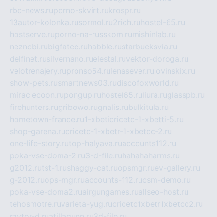
rbc-news.ru
porno-skvirt.ru
krospr.ru
13autor-kolonka.ru
sormol.ru
2rich.ru
hostel-65.ru
hostserve.ru
porno-na-russkom.ru
mishinlab.ru
neznobi.ru
bigfatcc.ru
habble.ru
starbucksvia.ru
delfinet.ru
silvernano.ru
elestal.ru
vektor-doroga.ru
velotrenajery.ru
pronso54.ru
lenasever.ru
lovinskix.ru
show-pets.ru
smartnews03.ru
discofoxworld.ru
miraclecoon.ru
pongup.ru
hostel65.ru
liura.ru
glasspb.ru
firehunters.ru
gribowo.ru
gnalis.ru
bulkitula.ru
hometown-france.ru
1-xbeticricetc-1-xbetti-5.ru
shop-garena.ru
cricetc-1-xbetr-1-xbetcc-2.ru
one-life-story.ru
top-halyava.ru
accounts112.ru
poka-vse-doma-2.ru
3-d-file.ru
hahahaharms.ru
g2012.ru
tst-1.ru
shaggy-cat.ru
opsmgr.ru
ev-gallery.ru
g-2012.ru
ops-mgr.ru
accounts-112.ru
csm-demo.ru
poka-vse-doma2.ru
airgungames.ru
allseo-host.ru
tehosmotre.ru
varieta-yug.ru
cricetc1xbetr1xbetcc2.ru
raytor-d.ru
atillagunn.ru
3d-file.ru