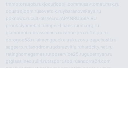
tmmotors.spb.ru
xjocuricopii.com
musavtomat.msk.ru
obustrojdom.ru
sovetcik.ru
ybaranovskaya.ru
ppknews.ru
cult-alshei.ru
JAPANRUSSIA.RU
proekciyamebel.ru
imper-finans.ru
rim.org.ru
glamourai.ru
brassminus.ru
zabor-pro.ru
ftn.pp.ru
dorogoe58.ru
laimengpacker.ru
kuzova-zapchasti.ru
sageerp.ru
taxodrom.ru
dsrazvitie.ru
hardcity.net.ru
ratinghomegames.ru
topservice25.ru
gubernyan.ru
gtglasslined.ru
ii4.ru
tssport.spb.ru
andorra24.com
blackwallstreet.ru
oboimos.ru
optim-doors.com.ru
ikuch.ru
nycr.org.ru
npa21.ru
vremya-ch.spb.ru
desert000.ru
ivtorgi.ru
ifiori.ru
catalog-statei.ru
dcv.org.ru
spetsmaster174.ru
ipkameryhiseeu.ru
dum26.ru
ruspol.spb.ru
fr-opendp.ru
kam-solnyshko.ru
cheyenne-arapaho.ru
sevzapmetal.spb.ru
ted-lapidus.spb.ru
parasite-eliminator.ru
sigma-complete.ru
modernworld.ru
dama-moda.ru
eholot-group.ru
sk-nvkz.ru
DRONGOLD.RU