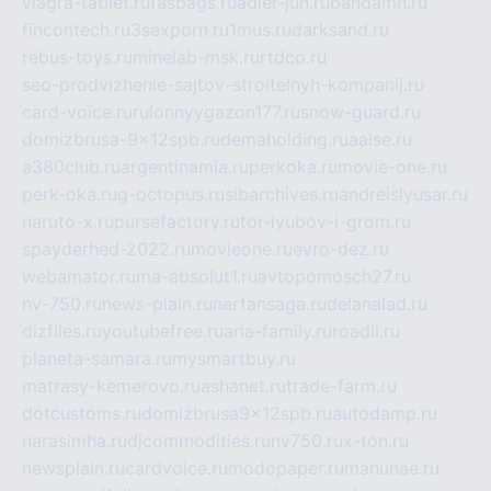
viagra-tablet.ru
fasbags.ru
adler-jun.ru
bandamn.ru
fincontech.ru
3sexporn.ru
1mus.ru
darksand.ru
rebus-toys.ru
minelab-msk.ru
rtdco.ru
seo-prodvizhenie-sajtov-stroitelnyh-kompanij.ru
card-voice.ru
rulonnyygazon177.ru
snow-guard.ru
domizbrusa-9x12spb.ru
demaholding.ru
aalse.ru
a380club.ru
argentinamia.ru
perkoka.ru
movie-one.ru
perk-oka.ru
g-octopus.ru
sibarchives.ru
andreislyusar.ru
naruto-x.ru
pursefactory.ru
tor-lyubov-i-grom.ru
spayderhed-2022.ru
movieone.ru
evro-dez.ru
webamator.ru
ma-absolut1.ru
avtopomosch27.ru
nv-750.ru
news-plain.ru
nertansaga.ru
delanalad.ru
dizfiles.ru
youtubefree.ru
aria-family.ru
roadli.ru
planeta-samara.ru
mysmartbuy.ru
matrasy-kemerovo.ru
ashanet.ru
trade-farm.ru
dotcustoms.ru
domizbrusa9x12spb.ru
autodamp.ru
narasimha.ru
djcommodities.ru
nv750.ru
x-ton.ru
newsplain.ru
cardvoice.ru
modopaper.ru
manunae.ru