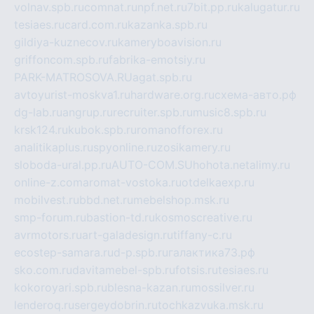
volnav.spb.ru
comnat.ru
npf.net.ru
7bit.pp.ru
kalugatur.ru
tesiaes.ru
card.com.ru
kazanka.spb.ru
gildiya-kuznecov.ru
kameryboavision.ru
griffoncom.spb.ru
fabrika-emotsiy.ru
PARK-MATROSOVA.RU
agat.spb.ru
avtoyurist-moskva1.ru
hardware.org.ru
схема-авто.рф
dg-lab.ru
angrup.ru
recruiter.spb.ru
music8.spb.ru
krsk124.ru
kubok.spb.ru
romanofforex.ru
analitikaplus.ru
spyonline.ru
zosikamery.ru
sloboda-ural.pp.ru
AUTO-COM.SU
hohota.net
alimy.ru
online-z.com
aromat-vostoka.ru
otdelkaexp.ru
mobilvest.ru
bbd.net.ru
mebelshop.msk.ru
smp-forum.ru
bastion-td.ru
kosmoscreative.ru
avrmotors.ru
art-galadesign.ru
tiffany-c.ru
ecostep-samara.ru
d-p.spb.ru
галактика73.рф
sko.com.ru
davitamebel-spb.ru
fotsis.ru
tesiaes.ru
kokoroyari.spb.ru
blesna-kazan.ru
mossilver.ru
lenderoq.ru
sergeydobrin.ru
tochkazvuka.msk.ru