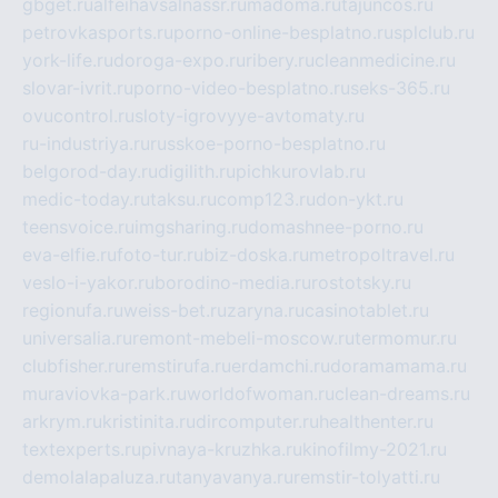
gbget.ru
alfeihavsalnassr.ru
madoma.ru
tajuncos.ru
petrovkasports.ru
porno-online-besplatno.ru
splclub.ru
york-life.ru
doroga-expo.ru
ribery.ru
cleanmedicine.ru
slovar-ivrit.ru
porno-video-besplatno.ru
seks-365.ru
ovucontrol.ru
sloty-igrovyye-avtomaty.ru
ru-industriya.ru
russkoe-porno-besplatno.ru
belgorod-day.ru
digilith.ru
pichkurovlab.ru
medic-today.ru
taksu.ru
comp123.ru
don-ykt.ru
teensvoice.ru
imgsharing.ru
domashnee-porno.ru
eva-elfie.ru
foto-tur.ru
biz-doska.ru
metropoltravel.ru
veslo-i-yakor.ru
borodino-media.ru
rostotsky.ru
regionufa.ru
weiss-bet.ru
zaryna.ru
casinotablet.ru
universalia.ru
remont-mebeli-moscow.ru
termomur.ru
clubfisher.ru
remstirufa.ru
erdamchi.ru
doramamama.ru
muraviovka-park.ru
worldofwoman.ru
clean-dreams.ru
arkrym.ru
kristinita.ru
dircomputer.ru
healthenter.ru
textexperts.ru
pivnaya-kruzhka.ru
kinofilmy-2021.ru
demolalapaluza.ru
tanyavanya.ru
remstir-tolyatti.ru