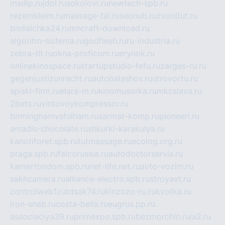
msdip.ru
jdol.ru
sokolovr.ru
newtech-spb.ru
rezemkleim.ru
massage-tai.ru
seonub.ru
zvonitut.ru
biolisichka24.ru
mncraft-download.ru
algoritm-sistema.ru
godflesh.ru
ru-industria.ru
zebra-tlt.ru
okna-proficom.ru
erynok.ru
onlinekinospace.ru
startupstudio-fefu.ru
zarges-ru.ru
gegenjustizunrecht.ru
autobalashov.ru
utrovortu.ru
spiski-firm.ru
elara-m.ru
kinomusorka.ru
mkcslava.ru
2bets.ru
vintovoykompressor.ru
birminghamvsfulham.ru
sarmat-komp.ru
pioneeri.ru
amadis-chocolate.ru
shkurki-karakulya.ru
kanotiforet.spb.ru
tutmassage.ru
ecolog.org.ru
praga.spb.ru
falcorussia.ru
autodoctorservis.ru
kamertondom.spb.ru
net-life.net.ru
avto-vozim.ru
sakhcamera.ru
alliance-electro.spb.ru
stroyavt.ru
controlweb1.ru
tdsak74.ru
kinzozo-ru.ru
kvotka.ru
iron-snab.ru
costa-bella.ru
eugrus.pp.ru
associaciya39.ru
primexpo.spb.ru
bezmorchin.ru
ia2.ru