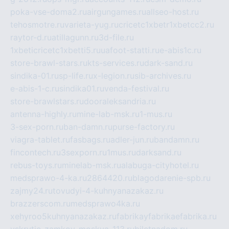
poka-vse-doma2.ru
airgungames.ru
allseo-host.ru
tehosmotre.ru
varieta-yug.ru
cricetc1xbetr1xbetcc2.ru
raytor-d.ru
atillagunn.ru
3d-file.ru
1xbeticricetc1xbetti5.ru
uafoot-statti.ru
e-abis1c.ru
store-brawl-stars.ru
kts-services.ru
dark-sand.ru
sindika-01.ru
sp-life.ru
x-legion.ru
sib-archives.ru
e-abis-1-c.ru
sindika01.ru
venda-festival.ru
store-brawlstars.ru
dooraleksandria.ru
antenna-highly.ru
mine-lab-msk.ru
1-mus.ru
3-sex-porn.ru
ban-damn.ru
purse-factory.ru
viagra-tablet.ru
fasbags.ru
adler-jun.ru
bandamn.ru
fincontech.ru
3sexporn.ru
1mus.ru
darksand.ru
rebus-toys.ru
minelab-msk.ru
alabuga-cityhotel.ru
medsprawo-4-ka.ru
2864420.ru
blagodarenie-spb.ru
zajmy24.ru
tovudyi-4-kuhnyanazakaz.ru
brazzerscom.ru
medsprawo4ka.ru
xehyroo5kuhnyanazakaz.ru
fabrikayfabrikaefabrika.ru