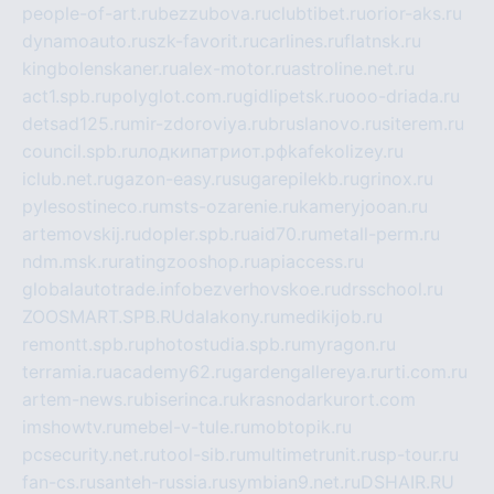
people-of-art.ru
bezzubova.ru
clubtibet.ru
orior-aks.ru
dynamoauto.ru
szk-favorit.ru
carlines.ru
flatnsk.ru
kingbolenskaner.ru
alex-motor.ru
astroline.net.ru
act1.spb.ru
polyglot.com.ru
gidlipetsk.ru
ooo-driada.ru
detsad125.ru
mir-zdoroviya.ru
bruslanovo.ru
siterem.ru
council.spb.ru
лодкипатриот.рф
kafekolizey.ru
iclub.net.ru
gazon-easy.ru
sugarepilekb.ru
grinox.ru
pylesostineco.ru
msts-ozarenie.ru
kameryjooan.ru
artemovskij.ru
dopler.spb.ru
aid70.ru
metall-perm.ru
ndm.msk.ru
ratingzooshop.ru
apiaccess.ru
globalautotrade.info
bezverhovskoe.ru
drsschool.ru
ZOOSMART.SPB.RU
dalakony.ru
medikijob.ru
remontt.spb.ru
photostudia.spb.ru
myragon.ru
terramia.ru
academy62.ru
gardengallereya.ru
rti.com.ru
artem-news.ru
biserinca.ru
krasnodarkurort.com
imshowtv.ru
mebel-v-tule.ru
mobtopik.ru
pcsecurity.net.ru
tool-sib.ru
multimetrunit.ru
sp-tour.ru
fan-cs.ru
santeh-russia.ru
symbian9.net.ru
DSHAIR.RU