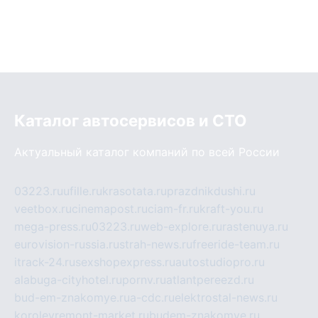
Каталог автосервисов и СТО
Актуальный каталог компаний по всей России
03223.ru
ufille.ru
krasotata.ru
prazdnikdushi.ru
veetbox.ru
cinemapost.ru
ciam-fr.ru
kraft-you.ru
mega-press.ru
03223.ru
web-explore.ru
rastenuya.ru
eurovision-russia.ru
strah-news.ru
freeride-team.ru
itrack-24.ru
sexshopexpress.ru
autostudiopro.ru
alabuga-cityhotel.ru
pornv.ru
atlantpereezd.ru
bud-em-znakomye.ru
a-cdc.ru
elektrostal-news.ru
korolevremont-market.ru
budem-znakomye.ru