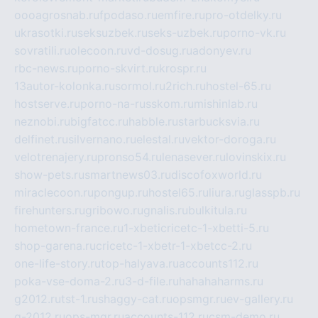
oooagrosnab.ru
fpodaso.ru
emfire.ru
pro-otdelky.ru
ukrasotki.ru
seksuzbek.ru
seks-uzbek.ru
porno-vk.ru
sovratili.ru
olecoon.ru
vd-dosug.ru
adonyev.ru
rbc-news.ru
porno-skvirt.ru
krospr.ru
13autor-kolonka.ru
sormol.ru
2rich.ru
hostel-65.ru
hostserve.ru
porno-na-russkom.ru
mishinlab.ru
neznobi.ru
bigfatcc.ru
habble.ru
starbucksvia.ru
delfinet.ru
silvernano.ru
elestal.ru
vektor-doroga.ru
velotrenajery.ru
pronso54.ru
lenasever.ru
lovinskix.ru
show-pets.ru
smartnews03.ru
discofoxworld.ru
miraclecoon.ru
pongup.ru
hostel65.ru
liura.ru
glasspb.ru
firehunters.ru
gribowo.ru
gnalis.ru
bulkitula.ru
hometown-france.ru
1-xbeticricetc-1-xbetti-5.ru
shop-garena.ru
cricetc-1-xbetr-1-xbetcc-2.ru
one-life-story.ru
top-halyava.ru
accounts112.ru
poka-vse-doma-2.ru
3-d-file.ru
hahahaharms.ru
g2012.ru
tst-1.ru
shaggy-cat.ru
opsmgr.ru
ev-gallery.ru
g-2012.ru
ops-mgr.ru
accounts-112.ru
csm-demo.ru