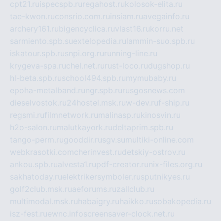
cpt21.ru
ispecspb.ru
regahost.ru
kolosok-elita.ru
tae-kwon.ru
consrio.com.ru
insiam.ru
avegainfo.ru
archery161.ru
bigencyclica.ru
vlast16.ru
korru.net
sarmiento.spb.su
extelopedia.ru
lammin-suo.spb.ru
iskatour.spb.ru
snpi.org.ru
running-line.ru
krygeva-spa.ru
chel.net.ru
rust-loco.ru
dugshop.ru
hl-beta.spb.ru
school494.spb.ru
mymubaby.ru
epoha-metalband.ru
ngr.spb.ru
rusgosnews.com
dieselvostok.ru
24hostel.msk.ru
w-dev.ru
f-ship.ru
regsmi.ru
filmnetwork.ru
malinasp.ru
kinosvin.ru
h2o-salon.ru
malutkayork.ru
deltaprim.spb.ru
tango-perm.ru
gooddir.ru
sgv.su
multiki-online.com
webkrasotki.com
cherinvest.ru
detskiy-ostrov.ru
ankou.spb.ru
alvesta1.ru
pdf-creator.ru
nix-files.org.ru
sakhatoday.ru
elektrikersymboler.ru
sputnikyes.ru
golf2club.msk.ru
aeforums.ru
zallclub.ru
multimodal.msk.ru
habaigry.ru
haikko.ru
sobakopedia.ru
isz-fest.ru
ewnc.info
screensaver-clock.net.ru