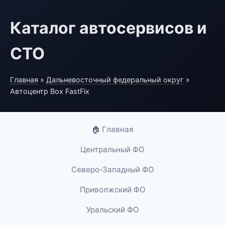
Каталог автосервисов и
СТО
Главная
»
Дальневосточный федеральный округ
»
Автоцентр Box FastFix
🏠 Главная
Центральный ФО
Северо-Западный ФО
Приволжский ФО
Уральский ФО