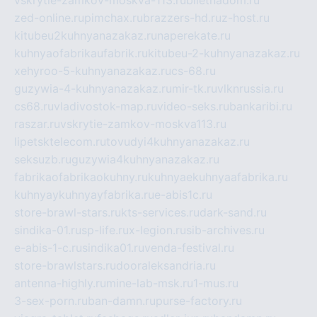
vskrytie-zamkov-moskva-113.ru
biletnadom.ru
zed-online.ru
pimchax.ru
brazzers-hd.ru
z-host.ru
kitubeu2kuhnyanazakaz.ru
naperekate.ru
kuhnyaofabrikaufabrik.ru
kitubeu-2-kuhnyanazakaz.ru
xehyroo-5-kuhnyanazakaz.ru
cs-68.ru
guzywia-4-kuhnyanazakaz.ru
mir-tk.ru
vlknrussia.ru
cs68.ru
vladivostok-map.ru
video-seks.ru
bankaribi.ru
raszar.ru
vskrytie-zamkov-moskva113.ru
lipetsktelecom.ru
tovudyi4kuhnyanazakaz.ru
seksuzb.ru
guzywia4kuhnyanazakaz.ru
fabrikaofabrikaokuhny.ru
kuhnyaekuhnyaafabrika.ru
kuhnyaykuhnyayfabrika.ru
e-abis1c.ru
store-brawl-stars.ru
kts-services.ru
dark-sand.ru
sindika-01.ru
sp-life.ru
x-legion.ru
sib-archives.ru
e-abis-1-c.ru
sindika01.ru
venda-festival.ru
store-brawlstars.ru
dooraleksandria.ru
antenna-highly.ru
mine-lab-msk.ru
1-mus.ru
3-sex-porn.ru
ban-damn.ru
purse-factory.ru